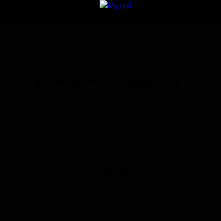
Противодействие терроризму
Понятие «ТЕРРОРИЗМ» определяет
Федеральный закон
«О противодействии
терроризму» от 06.03.2006 № 35-ФЗ.
Это
идеология
насилия
и
практика
воздействия
на принятие решений
органами государственной власти, органами
местного самоуправления или
международными организациями,