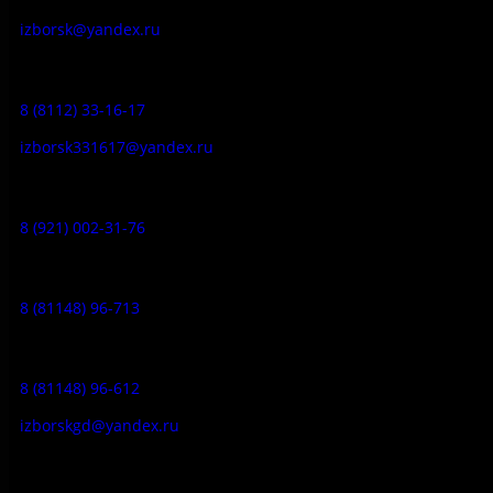
izborsk@yandex.ru
Заказ экскурсий:
8 (8112) 33-16-17
izborsk331617@yandex.ru
Музей-усадьба народа Сето:
8 (921) 002-31-76
Музейное кафе:
8 (81148) 96-713
Гостевой дом:
8 (81148) 96-612
izborskgd@yandex.ru
Адрес: