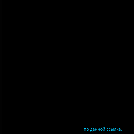
Правила использования
материалов сайта
Политика конфиденциальности
Правила посещения
Противодействие коррупции
Цены
Документы
Чтобы оценить условия предоставления услуг
используйте QR-код или перейдите
по данной ссылке.