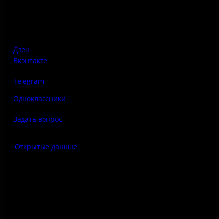
Псковская область, Печорский район, д. Изборск, ул.
Печорская, д. 41а
Дзен
Вконтакте
Telegram
Одноклассники
Задать вопрос
Открытые данные
Антитеррор