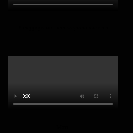
У терроризма нет национальности
Мать