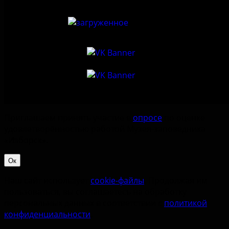
Приглашаем принять участие в
опросе
по оценке
удовлетворённостью работой Музея-заповедника
«‎Изборск».
Ок
Наш сайт использует
cookie-файлы
. Продолжая им
пользоваться, вы соглашаетесь на обработку
персональных данных в соответствии с
политикой
конфиденциальности
.