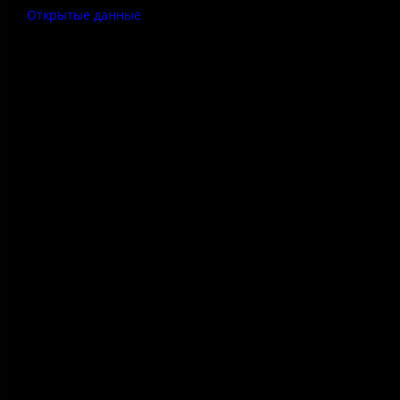
Открытые данные
Антитеррор
Правила использования
материалов сайта
Политика конфиденциальности
Правила посещения
Противодействие коррупции