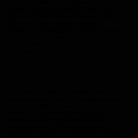
Готовой декорацией для фильма являются
сам архитектурный ансамбль крепости и
окружающий его живописный ландшафт –
достаточно просто выбрать удачную
локацию для съемки, внутри крепости или
вне её, чтобы обеспечить себе половину
успеха: яркий, убедительный, создающий на
экране впечатление подлинности русский
пейзаж и аутентичная архитектура всё
скажут зрителю сами за себя.
Стены и башни мощной боевой крепости,
живописные окрестности, панорамные виды
сделали Изборск уникальной площадкой для
съёмок. Где, как не в Изборске, вы будто
проникаете в некий пространственно-
временной портал и оказываетесь внутри
живого средневековья? Неслучайно многие