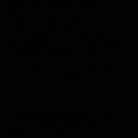
Вадима Юсова снимала в Изборске и его
округе несколько эпизодов фильма. В
Изборской крепости специалистами
Псковской Реставрационной мастерской
были выстроены масштабные декорации,
«изображавшие» город Владимир начала
пятнадцатого века. Научным консультантом
по материальной культуре на съемках
картины работал молодой тогда
искусствовед и реставратор Савва Ямщиков.
Сегодня шедевр Андрея Тарковского входит
во многие списки и рейтинги лучших
фильмов в истории мирового кино.
Из недавних кинособытий можно назвать
съемки в Изборской крепости и ее
окрестностях больших телевизионных и
кинопроектов: «София» (2016, режиссер –