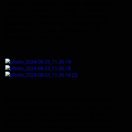
Алексей Андрианов), «Стена» (режиссер –
Дмитрий Месхиев), «Гоголь. Страшная
месть» (2018, режиссер – Егор Баранов),
«Крылья над Берлином» (2022, режиссер –
Константин Буслов), «Казачок» (2024,
режиссер – Игорь Зайцев).
Кроме профессионального кино, выставка
«Изборская синематека» представляет почти
забытую историю любительской фото- и
киностудии «Славянка», существовавшей в
Изборске в 1960-80-е годы прошлого века.