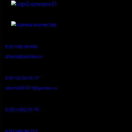
Приемная:
8 (81148) 96-696
izborsk@yandex.ru
Заказ экскурсий:
8 (8112) 33-16-17
izborsk331617@yandex.ru
Музей-усадьба народа Сето:
8 (921) 002-31-76
Музейное кафе:
8 (81148) 96-713