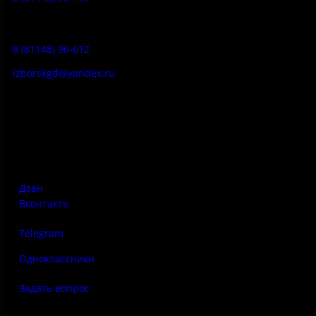
Гостевой дом:
8 (81148) 96-612
izborskgd@yandex.ru
Адрес:
Псковская область, Печорский район, д. Изборск, ул.
Печорская, д. 41а
Дзен
Вконтакте
Telegram
Одноклассники
Задать вопрос