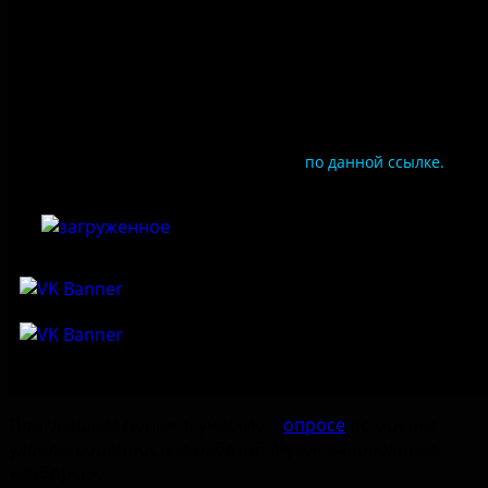
Цены
Документы
Чтобы оценить условия предоставления услуг
используйте QR-код или перейдите
по данной ссылке.
Приглашаем принять участие в
опросе
по оценке
удовлетворённостью работой Музея-заповедника
«‎Изборск».