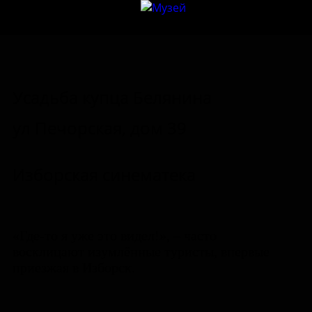
Усадьба купца Белянина
ул Печорская, дом 39
Изборская синематека
«Где-то я уже это видел!», – часто
восклицают изумлённые туристы, впервые
приезжая в Изборск.