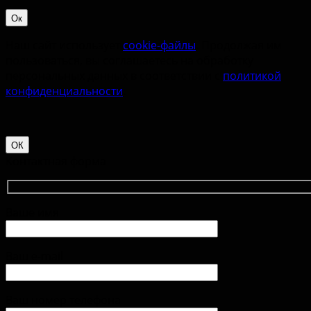
Ок
Наш сайт использует
cookie-файлы
. Продолжая им
пользоваться, вы соглашаетесь на обработку
персональных данных в соответствии с
политикой
конфиденциальности
.
ОК
Контактная форма
Ваше имя
Ваш e-mail
Ваш номер телефона