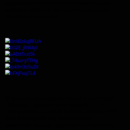
выдающиеся мастера отечественного кино
выбирали Изборск для воплощения своих
творческих замыслов.
Отдельная легендарная страница в истории
Изборска – съемки исторической
кинокартины «Андрей Рублев»; осенью 1965
года киногруппа под руководством
режиссера Андрея Тарковского и оператора