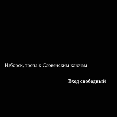
Изборск, тропа к Словенским ключам
Вход свободный
КТО КАК ЗИМУЕТ?
Выставка посвящена животным Изборско-