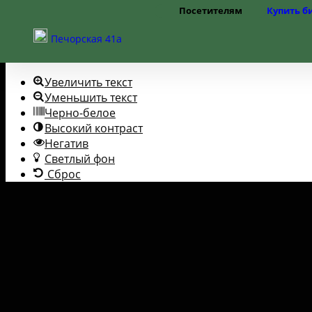
Посетителям
Купить б
Перейти к содержимому
Открыть панель инструментов
Режим работы
Печорская 41а
Цены
Помощь слабовидящим
Правила посещения
Частые вопросы
Увеличить текст
Как добраться
Доступная среда
Уменьшить текст
Черно-белое
Высокий контраст
Негатив
Светлый фон
Сброс