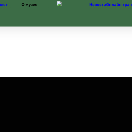
илет
О музее
Новости
Онлайн тра
Структура
История музея
Фонды
История Изборска