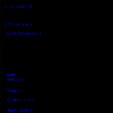
8 (81148) 96-713
Гостевой дом:
8 (81148) 96-612
izborskgd@yandex.ru
Адрес:
Псковская область, Печорский район, д. Изборск, ул.
Печорская, д. 41а
Дзен
Вконтакте
Telegram
Одноклассники
Задать вопрос