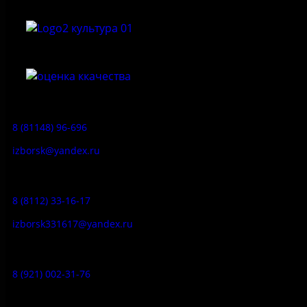
Приемная:
8 (81148) 96-696
izborsk@yandex.ru
Заказ экскурсий:
8 (8112) 33-16-17
izborsk331617@yandex.ru
Музей-усадьба народа Сето:
8 (921) 002-31-76
Музейное кафе: