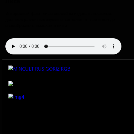
Лиса
Интересный факт: лисы способны издавать несколько
десятков различных звуковых сигналов, от лая и воя до
своеобразного «смеха» и визга.
Федеральное государственное бюджетное учреждение
культуры «Государственный историко-архитектурный и
природный музей-заповедник «Изборск»