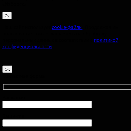
«‎Изборск».
Ок
Наш сайт использует
cookie-файлы
. Продолжая им
пользоваться, вы соглашаетесь на обработку
персональных данных в соответствии с
политикой
конфиденциальности
.
ОК
Контактная форма
Ваше имя
Ваш e-mail