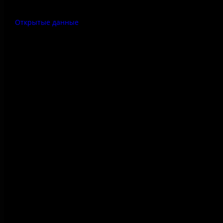
Открытые данные
Антитеррор
Правила использования
материалов сайта
Политика конфиденциальности
Правила посещения
Противодействие коррупции