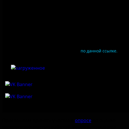
Цены
Документы
Чтобы оценить условия предоставления услуг
используйте QR-код или перейдите
по данной ссылке.
Приглашаем принять участие в
опросе
по оценке
удовлетворённостью работой Музея-заповедника