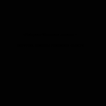
«Изборско-Мальская долина»
–
памятник природы Псковской области
Изборск – одно из красивейших мест в
России. Каждого, кто впервые приезжает в
эти места, поражает великолепный вид,
который открывается с площадки Труворова
городища или со смотровой площадки
башни Луковка.