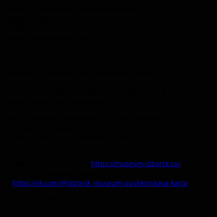
Музейные экспозиции, Изборская крепость 10.00- 17.00
Музейное кафе «Блинная» 10.00- 17.00
Музей истории города Печоры 10.00- 18.00
Музей-усадьба народа сето 10.00-17.00
Ждем вас в нашей уютной мастерской в Доме купца
Шведова (Изборск, ул.Печорская, 32) на ежедневные
мастер-классы «БОйкая изБОрская наБОйка». А 6 марта
можно сделать куклу-масленку.
Приглашаем присоединиться к сборным группам на
экскурсию по Изборской крепости в 11.00 и 14.00. Сбор
группы — дом купца Анисимова (ул.Печорская, 41а).
Билеты в крепость и на экспозиции можно приобрести
онлайн на нашем сайте —
, в том
https://museum-izborsk.ru/
числе и по Пушкинской карте
—
.
https://vk.com/@izborsk_museum-pushkinskaya-karta
До встречи в Изборске!