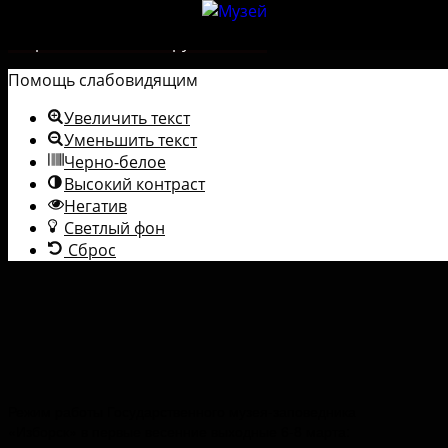
Перейти к содержимому
Открыть панель инструментов
Помощь слабовидящим
Увеличить текст
Уменьшить текст
Черно-белое
Высокий контраст
Негатив
Светлый фон
Сброс
Режим работы Государственного музея-заповедника
«Изборск» в первые весенние выходные 6-8 марта: