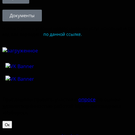
Документы
Чтобы оценить условия предоставления услуг используйте QR
код или перейдите
по данной ссылке.
Приглашаем принять участие в
опросе
по оценке
удовлетворённостью работой Музея-заповедника
«‎Изборск».
Ок