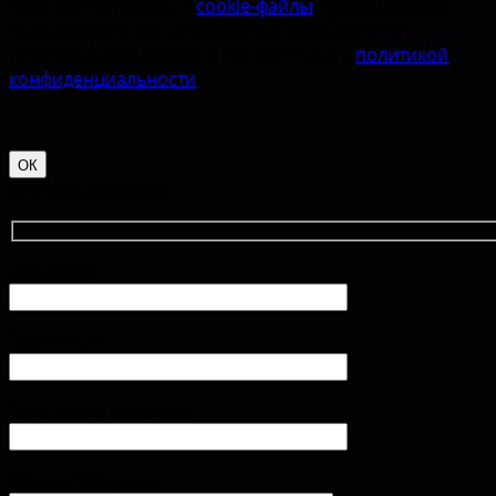
Наш сайт использует
cookie-файлы
. Продолжая им
пользоваться, вы соглашаетесь на обработку
персональных данных в соответствии с
политикой
конфиденциальности
.
ОК
Контактная форма
Ваше имя
Ваш e-mail
Ваш номер телефона
Ваше сообщение