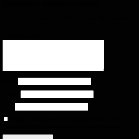
Добавить комментарий
Ваш адрес email не будет опубликован.
Обязательные
поля помечены
*
Комментарий
*
Имя
*
Email
*
Сайт
Сохранить моё имя, email и адрес сайта в этом
браузере для последующих моих комментариев.