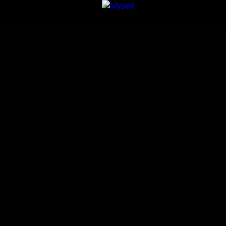
У – усадьбы
В сентябре 2012 года Изборск праздновал 1150-летие
первого упоминания в летописи. Подарком юбилейному
Изборску стал Музейный квартал — отреставрированные
купеческие усадьбы на улице Печорской, в которых
разместились новые музейные экспозиции Государственного
музея-заповедника «Изборск».
Усадьба Анисимова, 1902 год.
Житель Изборска, Анисимов Илья Анисимович, построил
жилой дом с частичным использованием для торговли. Часть
дома сдавался в аренду купцам. В советское время здесь
был гараж. Позднее здание было отдано под школьный