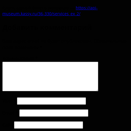
Купить единый билет в экспозиции —
https://api-
museum.kassy.ru/36-330/services_ex_2/
Добавить комментарий
Ваш адрес email не будет опубликован.
Обязательные
поля помечены
*
Комментарий
*
Имя
*
Email
*
Сайт