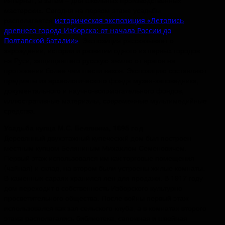
интернат, а затем – для школьных производственных
мастерских. Сегодня на первом этаже усадьбы
располагается
историческая экспозиция «Летопись
древнего города Изборска: от начала России до
. Экспозиция рассказывает о
Полтавской баталии»
зарождении, истории и развитии одного из первых городов
на Руси, защищавшего русскую землю от врагов на
протяжении более чем шести веков. Экспозицию составляют
предметы из археологического фонда музея-заповедника,
документального и научно-вспомогательного фондов,
иллюстративные материалы, современные мультимедийные
средства.
Усадьба купца М.С. Белянина, 1895 год
Деревянный двухэтажный купеческий дом был построен
местным купцом Беляниным Михаилом Семеновичем.
Первый этаж использовался им как торговые помещения
(чайная) и склад, на втором были устроены жилые комнаты.
В каменных сараях хранился лен для продажи. В 1917 году
дом переходит в собственность Изборского культурно-
просветительного общества. После войны первый этаж
использовался как зал сельского клуба, а в комнатах второго
этажа располагались библиотека, сапожная и швейная