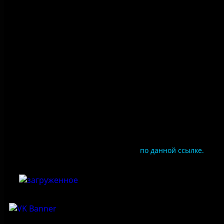
Правила посещения
Противодействие коррупции
Цены
Документы
Чтобы оценить условия предоставления услуг
используйте QR-код или перейдите
по данной ссылке.