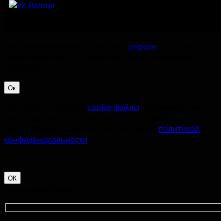
Приглашаем принять участие в
опросе
по оценке
удовлетворённостью работой Музея-заповедника
«‎Изборск».
Ок
Наш сайт использует
cookie-файлы
. Продолжая им
пользоваться, вы соглашаетесь на обработку
персональных данных в соответствии с
политикой
конфиденциальности
.
ОК
Контактная форма