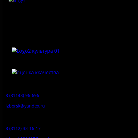
Федеральное государственное бюджетное учреждение
культуры «Государственный историко-архитектурный и
природный музей-заповедник «Изборск»
Приемная:
8 (81148) 96-696
izborsk@yandex.ru
Заказ экскурсий:
8 (8112) 33-16-17