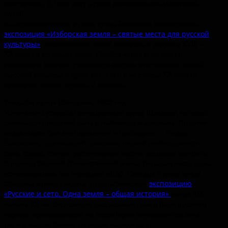
мастерские. В 1969 году в доме расположился Изборский
музей.
В настоящее время в доме купца Белянина разместилась
экспозиция «Изборская земля – святые места для русской
, посвященная жизни Изборска и округи в XVIII —
культуры»
XX веках и до наших дней. Пройдя через огни войн и
революций Изборск становится местом притяжения людей
высокой культуры и духа, тех, кто и в жестоком XX веке не
прекратил поиски истины и красоты.
Усадьба купца Шведова, 1902 год
Изначально усадьба принадлежала купцу Шведову, который
занимался продажей льна и набивного материала. Позднее
владельцем был его племянник и наследник — Федор
Быковский, торговавший товарами первой необходимости:
соль, сахар, спички, растительное масло, дешевые конфеты.
В период Великой Отечественной войны большая часть дома
использовалась как немецкий штаб. Сегодня в доме купца
Шведова можно увидеть этнографическую
экспозицию
конца XIX –
«Русские и сето. Одна земля – общая история»
начала XX вв. Экспозиция рассказывает как о быте русского
народа, проживающего на территории печорского района,
так и о малом финно-угорском народе сето.