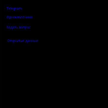
Telegram
Одноклассники
Задать вопрос
Открытые данные
Антитеррор
Правила использования
материалов сайта
Политика конфиденциальности