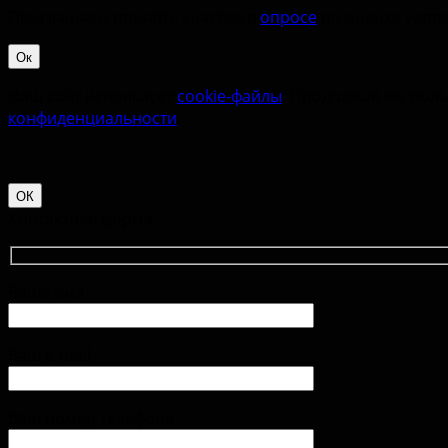
Приглашаем принять участие в
опросе
по оценке удовл
Ок
Наш сайт использует
cookie-файлы
. Продолжая им поль
конфиденциальности
.
ОК
Контактная форма
Ваше имя
Ваш e-mail
Ваш номер телефона