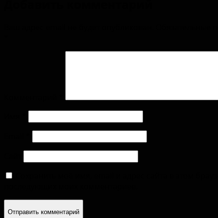
Добавить комментарий
Ваш адрес email не будет опубликован.
Обязательные 
*
Комментарий
*
Имя
*
Email
*
Сайт
Сохранить моё имя, email и адрес сайта в этом брау
последующих моих комментариев.