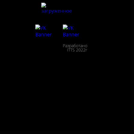
льности
Разработано
сещения
ITTS 2022г
ействие
пции