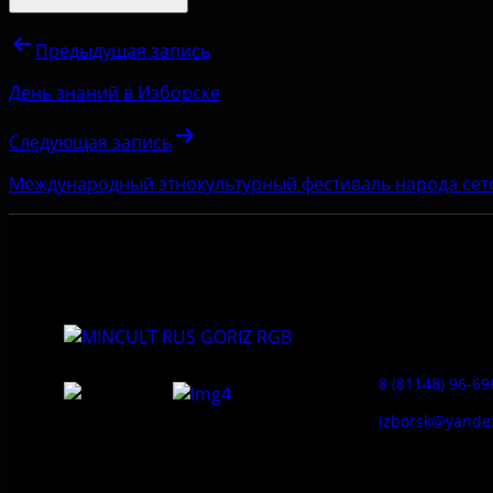
Предыдущая запись
День знаний в Изборске
Следующая запись
Международный этнокультурный фестиваль народа сет
Приемная:
8 (81148) 96-69
izborsk@yande
Федеральное государственное
Заказ экскур
бюджетное учреждение культуры
«Государственный историко-