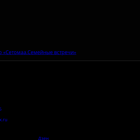
о «Сетомаа.Семейные встречи»
Адрес:
Антитеррор
6
Псковская область, Печорский
район, д. Изборск, ул.
x.ru
Печорская, д. 41а
Правила
сий:
использован
материалов 
Дзен