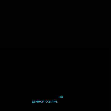
Чтобы оценить
условия
предоставления услуг
используйте QR-код
или перейдите
по
данной ссылке.
ия
сайта