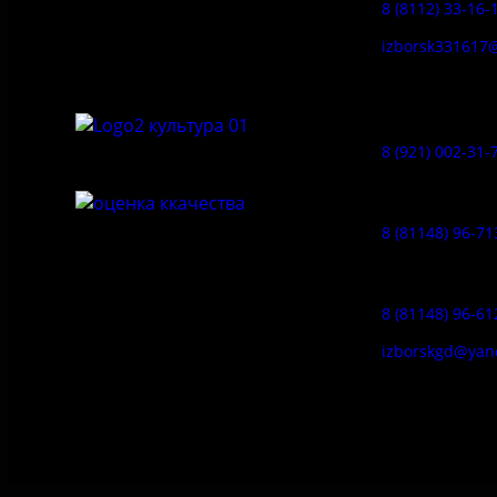
8 (8112) 33-16-
архитектурный и природный музей-
заповедник «Изборск»
izborsk331617
Музей-усадь
Сето:
8 (921) 002-31-
Музейное ка
8 (81148) 96-71
Гостевой дом
8 (81148) 96-61
izborskgd@yan