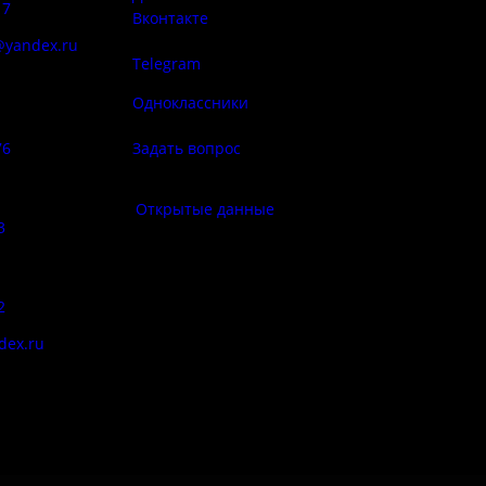
17
Вконтакте
@yandex.ru
Telegram
Политика
ба народа
конфиденциа
Одноклассники
76
Задать вопрос
Правила по
фе:
Открытые данные
3
Противод
корру
:
2
Цены
dex.ru
Документы