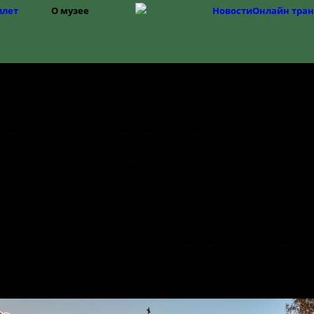
илет
О музее
Новости
Онлайн тра
Структура
История музея
Фонды
История Изборска
области в одиннадцатый раз.
лавы России состоится торжественное открытие фестиваля.
ости будут звучать стихи посвященные истории России, пройдут по
ртный полк русской поэзии» с произведениями поэтов – участнико
ческого проекта «Память поколений», поддержанного Президентски
включает одноимённый конкурс исторической поэзии и конкурс «Н
етского и российского поэта, автора слов Гимна города Пскова Ст
елей России, Государственный историко-архитектурный и природн