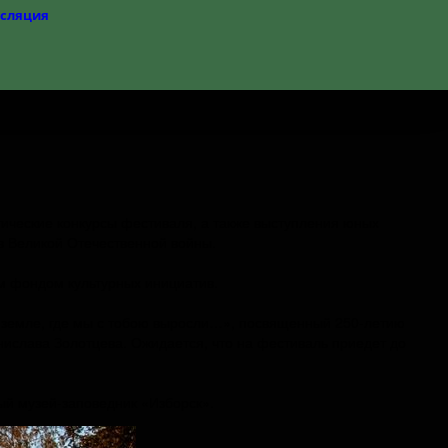
нсляция
этические конкурсы фестиваля, а также выступления юных
в Великой Отечественной войны.
м фондом культурных инициатив.
а земле, где мы с тобою выросли…», посвященный 250-летию
анислава Золотцева. Ожидается, что на фестиваль приедет до
ый музей-заповедник «Изборск».