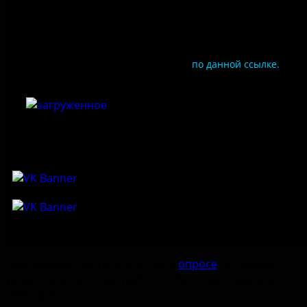
Документы
Чтобы оценить условия предоставления услуг
используйте QR-код или перейдите
по данной ссылке.
Приглашаем принять участие в
опросе
по оценке
удовлетворённостью работой Музея-заповедника
«‎Изборск».