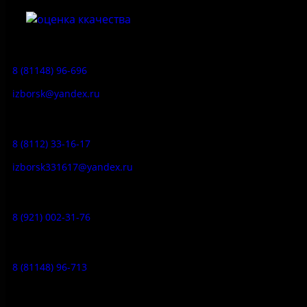
Приемная:
8 (81148) 96-696
izborsk@yandex.ru
Заказ экскурсий:
8 (8112) 33-16-17
izborsk331617@yandex.ru
Музей-усадьба народа Сето:
8 (921) 002-31-76
Музейное кафе:
8 (81148) 96-713
Гостевой дом: