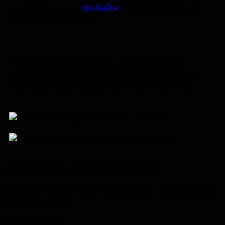
онлайн
доступна только
(предварительная
запись обязательна).
Уточнить информацию и записаться на
программы можно по телефону 8 (81148) 96-
602. Рады видеть вас в музее-заповеднике!
Добавить комментарий
Ваш адрес email не будет опубликован.
Обязательные
поля помечены
*
Комментарий
*