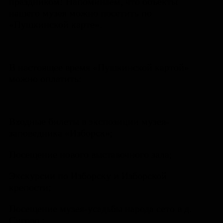
праздником! Напоминаем, что объекты
нашего музея можно посетить по
«Пушкинской карте».
В настоящее время «Пушкинской картой»
можно оплатить:
Входные билеты в экспозиции музея-
заповедника «Изборск»;
Посещение нового выставочного зала;
Экскурсии по Изборску и Изборской
крепости;
Посещение музея-усадьбы народа сето в д.
Сигово ;