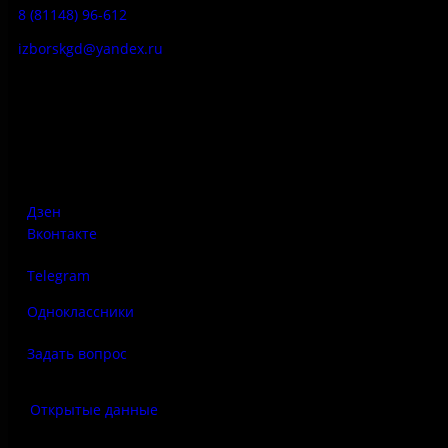
8 (81148) 96-612
izborskgd@yandex.ru
Адрес:
Псковская область, Печорский район, д. Изборск, ул.
Печорская, д. 41а
Дзен
Вконтакте
Telegram
Одноклассники
Задать вопрос
Открытые данные