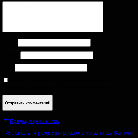
Имя
*
Email
*
Сайт
Сохранить моё имя, email и адрес сайта в этом
браузере для последующих моих комментариев.
Предыдущая запись
175 лет со дня рождения русского живописца Василия