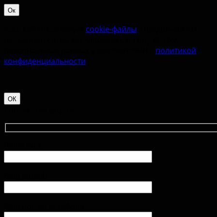
Ок
Наш сайт использует
cookie-файлы
. Продолжая им
пользоваться, вы соглашаетесь на обработку
персональных данных в соответствии с
политикой
конфиденциальности
.
ОК
Контактная форма
Ваше имя
Ваш e-mail
Ваш номер телефона