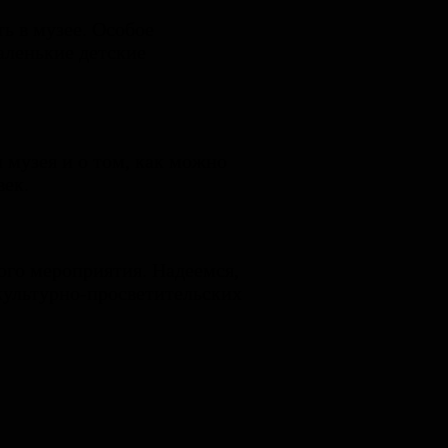
ь в музее. Особое
аленькие детские
 музея и о том, как можно
век.
ого мероприятия. Надеемся,
культурно-просветительских