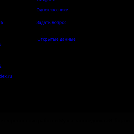
Политика
ба народа
конфиденциа
Одноклассники
76
Задать вопрос
Правила по
фе:
Открытые данные
3
Противод
корру
:
2
Цены
dex.ru
Документы
етворённостью работой Музея-заповедника «‎Изборск».