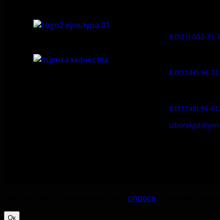
Музей-усадь
Сето:
8 (921) 002-31-
Музейное ка
8 (81148) 96-71
Гостевой дом
8 (81148) 96-61
izborskgd@yan
Приглашаем принять участие в
опросе
по оценке удовл
Ок