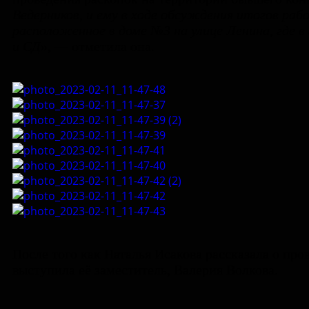
Ведерников, и ему в ходе обсуждения итогов рабо
расположенное в доме №3 на улице Ленина, где 
и СД
», — отметила она.
После того как Наталья Исакова рассказала о пр
выступила её заместитель, Валерия Волкова.