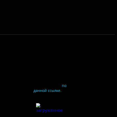
Чтобы оценить
условия
предоставления услуг
используйте QR-код
или перейдите
по
данной ссылке.
ия
сайта