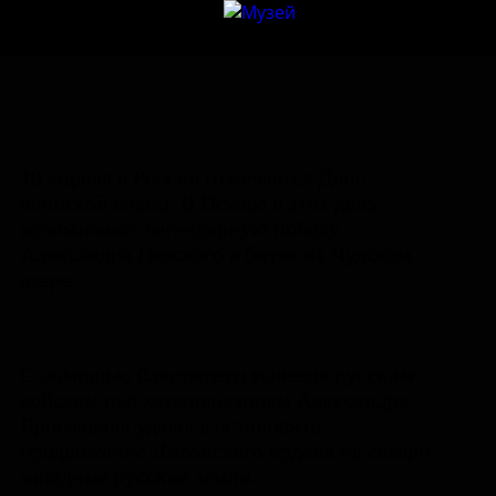
18 апреля в России отмечается День
воинской славы. В Пскове в этот день
вспоминают легендарную победу
Александра Невского в битве на Чудском
озере
С помощью блестящего маневра русским
войскам под командованием Александра
Ярославича удалось остановить
продвижение Ливонского ордена на северо-
западные русские земли.