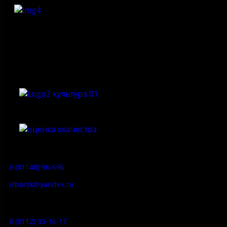
Федеральное государственное бюджетное учреждение
культуры «Государственный историко-архитектурный и
природный музей-заповедник «Изборск»
Приемная:
8 (81148) 96-696
izborsk@yandex.ru
Заказ экскурсий:
8 (8112) 33-16-17