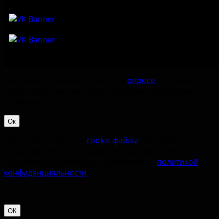
Приглашаем принять участие в
опросе
по оценке
удовлетворённостью работой Музея-заповедника
«‎Изборск».
Ок
Наш сайт использует
cookie-файлы
. Продолжая им
пользоваться, вы соглашаетесь на обработку
персональных данных в соответствии с
политикой
конфиденциальности
.
ОК