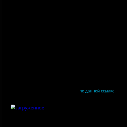
Политика конфиденциальности
Правила посещения
Противодействие коррупции
Цены
Документы
Чтобы оценить условия предоставления услуг
используйте QR-код или перейдите
по данной ссылке.