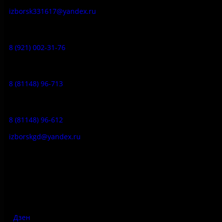
izborsk331617@yandex.ru
Музей-усадьба народа Сето:
8 (921) 002-31-76
Музейное кафе:
8 (81148) 96-713
Гостевой дом:
8 (81148) 96-612
izborskgd@yandex.ru
Адрес:
Псковская область, Печорский район, д. Изборск, ул.
Печорская, д. 41а
Дзен