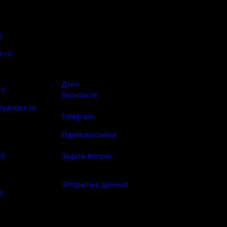
Адрес:
Антитеррор
6
Псковская область, Печорский
район, д. Изборск, ул.
x.ru
Печорская, д. 41а
Правила
сий:
использован
материалов 
Дзен
17
Вконтакте
@yandex.ru
Telegram
Политика
ба народа
конфиденциа
Одноклассники
76
Задать вопрос
Правила по
фе:
Открытые данные
3
Противод
корру
: