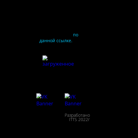
Чтобы оценить
условия
предоставления услуг
используйте QR-код
или перейдите
по
данной ссылке.
ия
сайта
льности
сещения
Разработано
ействие
ITTS 2022г
пции