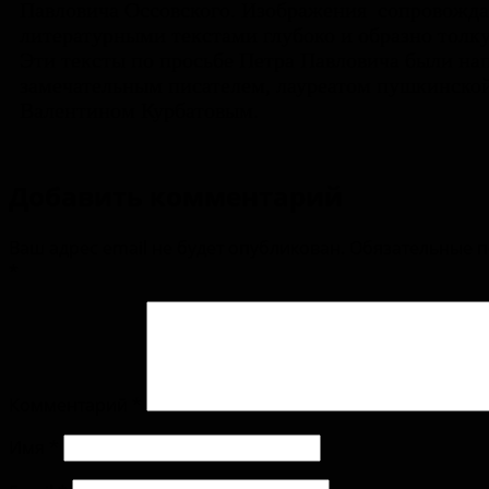
Павловича Оссовского. Изображения сопровожд
литературными текстами глубоко и образно тол
Эти тексты по просьбе Петра Павловича были на
замечательным писателем, лауреатом пушкинско
Валентином Курбатовым.
Добавить комментарий
Ваш адрес email не будет опубликован.
Обязательные 
*
Комментарий
*
Имя
*