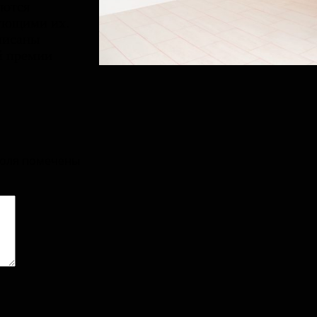
аются
кующими их.
писаны
й премии
поля помечены