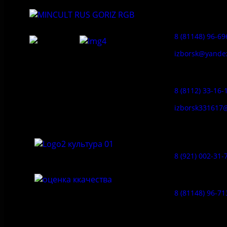
Приемная:
8 (81148) 96-69
izborsk@yande
Федеральное государственное
Заказ экскур
бюджетное учреждение культуры
«Государственный историко-
8 (8112) 33-16-
архитектурный и природный музей-
заповедник «Изборск»
izborsk331617
Музей-усадь
Сето:
8 (921) 002-31-
Музейное ка
8 (81148) 96-71
Гостевой дом