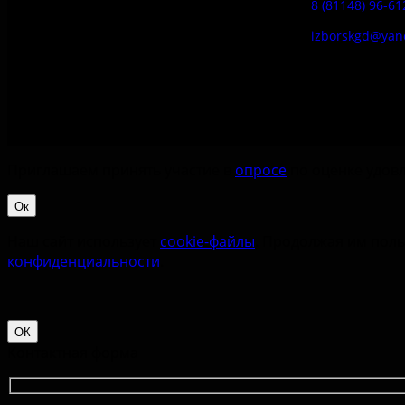
8 (81148) 96-61
izborskgd@yan
Приглашаем принять участие в
опросе
по оценке удовл
Ок
Наш сайт использует
cookie-файлы
. Продолжая им поль
конфиденциальности
.
ОК
Контактная форма