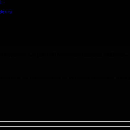
2
Цены
dex.ru
Документы
етворённостью работой Музея-заповедника «‎Изборск».
зоваться, вы соглашаетесь на обработку персональных 