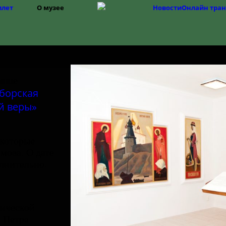
илет
О музее
Новости
Онлайн тра
Структура
История музея
Фонды
История Изборска
ваше
борская
й веры»
 которые
мова. О дате
лнительно.
тической
 Петра