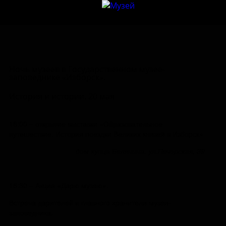
Ночь музеев в Государственном музее-
заповеднике «Изборск».
История и истории. 20 мая
18:00 – открытие выставки «Образовательное
путешествие. История поездки Великих князей в Изборск»
дом купца Белянина, ул.Печорская, 39
18:30 – Акция «Дарю музею».
Встреча дарителей и главного хранителя музея-
заповедника.