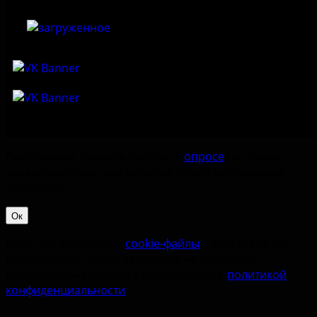
Приглашаем принять участие в
опросе
по оценке
удовлетворённостью работой Музея-заповедника
«‎Изборск».
Ок
Наш сайт использует
cookie-файлы
. Продолжая им
пользоваться, вы соглашаетесь на обработку
персональных данных в соответствии с
политикой
конфиденциальности
.