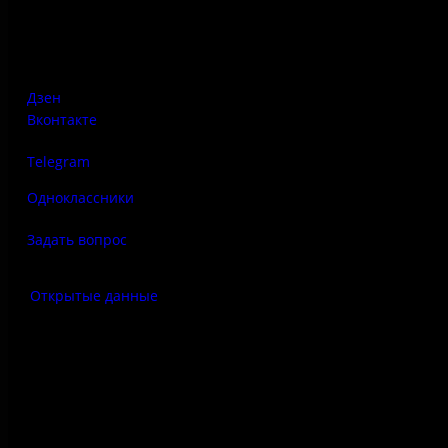
Псковская область, Печорский район, д. Изборск, ул.
Печорская, д. 41а
Дзен
Вконтакте
Telegram
Одноклассники
Задать вопрос
Открытые данные
Антитеррор