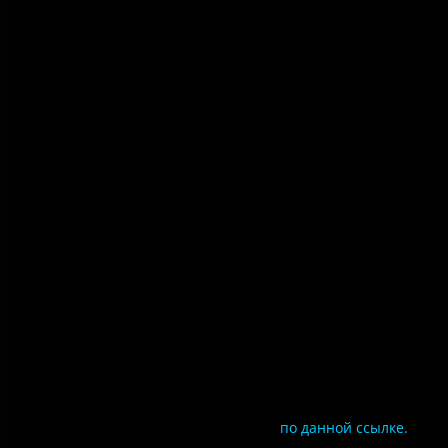
Правила использования
материалов сайта
Политика конфиденциальности
Правила посещения
Противодействие коррупции
Цены
Документы
Чтобы оценить условия предоставления услуг
используйте QR-код или перейдите
по данной ссылке.