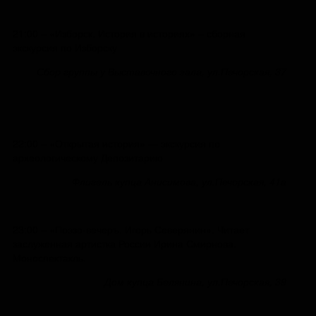
21:00 – «Изборск. История в историях» – сборная
экскурсия по Изборску
Сбор группы у Выставочного зала, ул.Печорская, 37
22:00 – «Открытая история» — экскурсия по
археологическому Депозитарию
Флигель купца Анисимова, ул.Печорская, 41а
23:00 – «Поэзо-вечеръ. Игорь Северянин». Читает
заслуженная артистка России Ирина Смирнова.
Моноспектакль.
Дом купца Белянина, ул.Печорская, 39