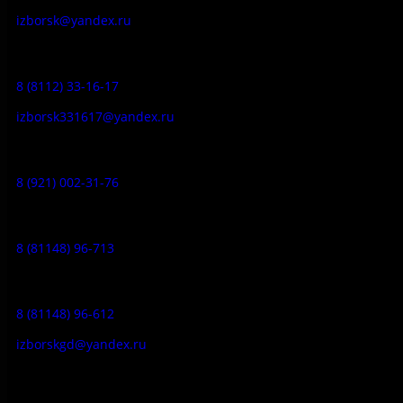
izborsk@yandex.ru
Заказ экскурсий:
8 (8112) 33-16-17
izborsk331617@yandex.ru
Музей-усадьба народа Сето:
8 (921) 002-31-76
Музейное кафе:
8 (81148) 96-713
Гостевой дом:
8 (81148) 96-612
izborskgd@yandex.ru
Адрес: