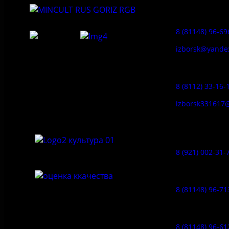
Приемная:
8 (81148) 96-69
izborsk@yande
Федеральное государственное
Заказ экскур
бюджетное учреждение культуры
«Государственный историко-
8 (8112) 33-16-
архитектурный и природный музей-
заповедник «Изборск»
izborsk331617
Музей-усадь
Сето:
8 (921) 002-31-
Музейное ка
8 (81148) 96-71
Гостевой дом
8 (81148) 96-61