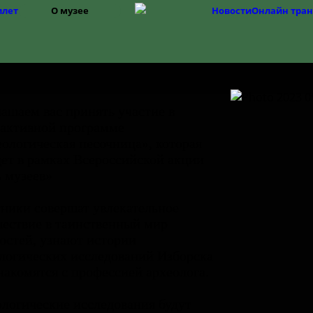
зоваться, вы соглашаетесь на обработку персональных 
илет
О музее
Новости
Онлайн тра
Структура
История музея
Фонды
История Изборска
ашаем вас принять участие в
активной программе
ологическая песочница», которая
ет в рамках Всероссийской акции
 музеев»
ники совершат увлекательное
ествие в таинственный мир
остей, узнают истории
логических исследований Изборска
накомятся с профессией археолога.
логические исследования будут