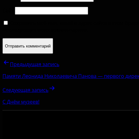
Сайт
Сохранить моё имя, email и адрес сайта в этом брау
последующих моих комментариев.
Предыдущая запись
Памяти Леонида Николаевича Панова — первого дирек
Следующая запись
С Днём музеев!