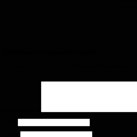
экску
8 (81
сообщ
Добавить комментарий
Ваш адрес email не будет опубликован.
Обязательные 
*
Комментарий
*
Имя
*
Email
*