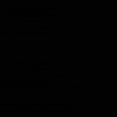
дить на импровизированном
пе, разбитом на квадраты, где
ый участник специальным
ументом извлекают из «грунта»
акт, очищает его, фиксирует и
няет «полевой дневник».
йте историю в Изборске и
вайте свою!
 проведения – дворик у
вочного зала. Ждём вас в 19:00!
амма доступна по цене входного
а в выставочный зал или по
му билету. Для детей до 16 лет вход
атный.
частия в программе необходимо
арительно зарегистрироваться.
того можете позвонить в