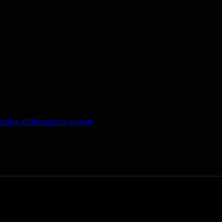
зере для
тора Изборского музея