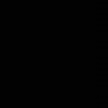
прохо
раско
кажд
инстр
артеф
запол
Изуча
созда
Место
Выста
Прогр
билет
едино
беспл
Для у
предв
Для э