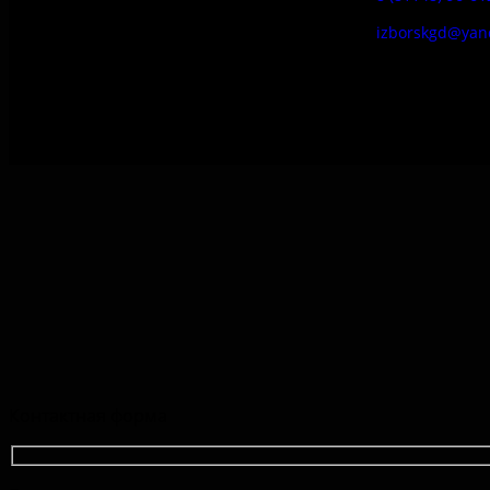
izborskgd@yan
Контактная форма