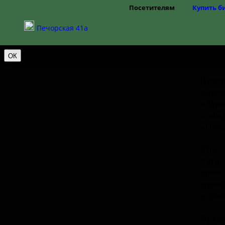
Наш сайт использует
cookie-файлы
. Продолжая им поль
Посетителям
Купить б
конфиденциальности
.
Режим работы
Печорская 41а
Цены
Правила посещения
Частые вопросы
ОК
Как добраться
Доступная среда
Пригл
интер
«Архе
пройд
«Ночь
Участ
путеш
древн
архео
и поз
Архео