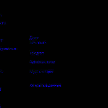
Адрес:
Антитеррор
6
Псковская область, Печорский
район, д. Изборск, ул.
x.ru
Печорская, д. 41а
Правила
сий:
использован
материалов 
Дзен
17
Вконтакте
@yandex.ru
Telegram
Политика
ба народа
конфиденциа
Одноклассники
76
Задать вопрос
Правила по
фе:
Открытые данные
3
Противод
корру
:
2