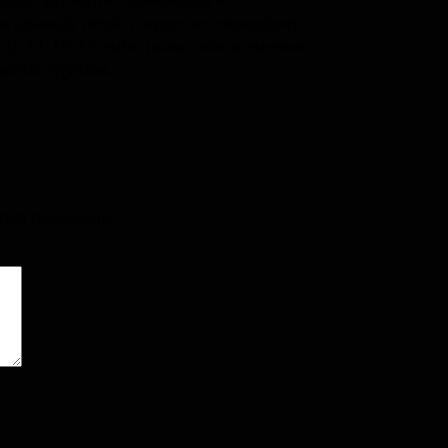
рсионный отдел музея по телефону
12) 33-16-17 либо написать в личные
ения группы.
поля помечены