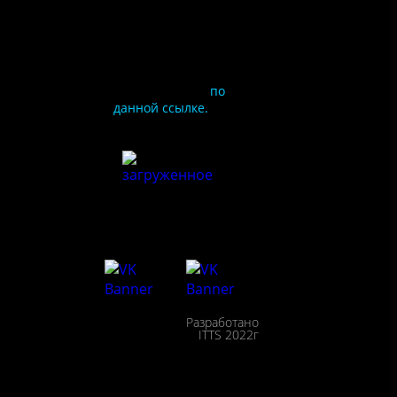
Чтобы оценить
условия
предоставления услуг
используйте QR-код
или перейдите
по
данной ссылке.
ия
сайта
льности
сещения
Разработано
ействие
ITTS 2022г
пции