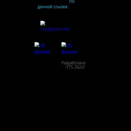
или перейдите
по
данной ссылке.
ия
сайта
льности
Разработано
сещения
ITTS 2022г
ействие
пции