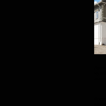
Друзь
музей
льгот
Воспо
школь