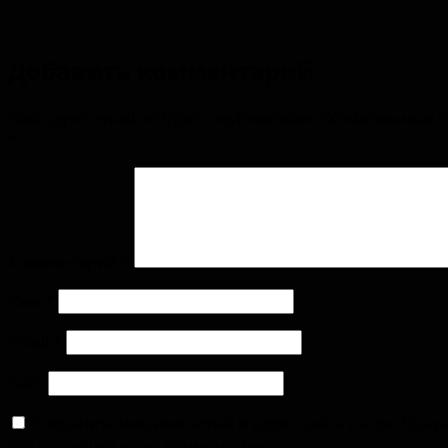
Добавить комментарий
Ваш адрес email не будет опубликован.
Обязательные 
*
Комментарий
*
Имя
*
Email
*
Сайт
Сохранить моё имя, email и адрес сайта в этом брау
последующих моих комментариев.