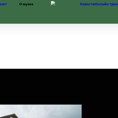
илет
О музее
Новости
Онлайн тра
Структура
История музея
Фонды
История Изборска