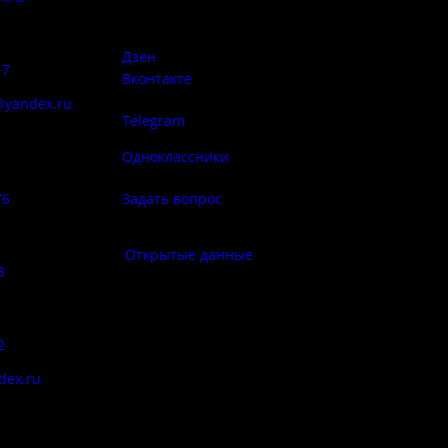
Печорская, д. 41а
Правила
сий:
использован
материалов 
Дзен
17
Вконтакте
@yandex.ru
Telegram
Политика
ба народа
конфиденциа
Одноклассники
76
Задать вопрос
Правила по
фе:
Открытые данные
3
Противод
корру
:
2
Цены
dex.ru
Документы