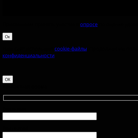
Приглашаем принять участие в
опросе
по оценке удовл
Ок
Наш сайт использует
cookie-файлы
. Продолжая им поль
конфиденциальности
.
ОК
Контактная форма
Ваше имя
Ваш e-mail