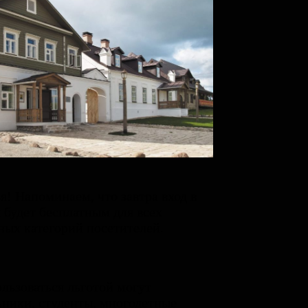
я! Напоминаем, что завтра вход в
 будет бесплатным для всех
ных категорий посетителей.
льзоваться льготой могут
ники, студенты, многодетные