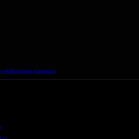
у «Изборский хоровод»
Адрес:
Антитеррор
6
Псковская область, Печорский
район, д. Изборск, ул.
x.ru