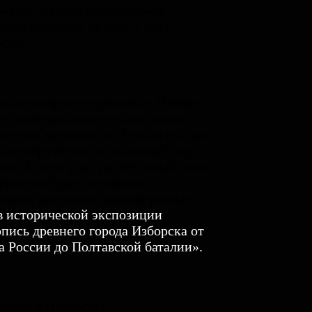
ян на недавно открывшейся
овой выставке «Крест и Меч
ска».
вы планируете приехать в Изборск с
и, советуем посетить выставки
адцать месяцев» и «Родная сказка»,
ые погрузят вас в сказочный мир
ек. А если у вас растёт юный воин,
вероятно будет интересно
треть доспехи и оружие разных
в исторической экспозиции
пись древнего города Изборска от
а России до Полтавской баталии
».
тречи в Изборске!