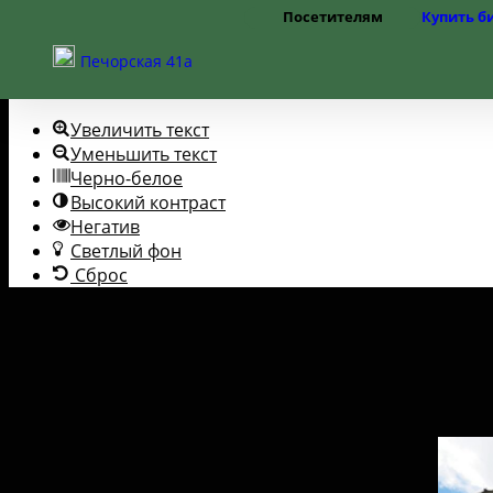
Посетителям
Купить б
Перейти к содержимому
Открыть панель инструментов
Режим работы
Печорская 41а
Цены
Помощь слабовидящим
Правила посещения
Частые вопросы
Увеличить текст
Как добраться
Доступная среда
Уменьшить текст
Черно-белое
Высокий контраст
Негатив
Светлый фон
Сброс