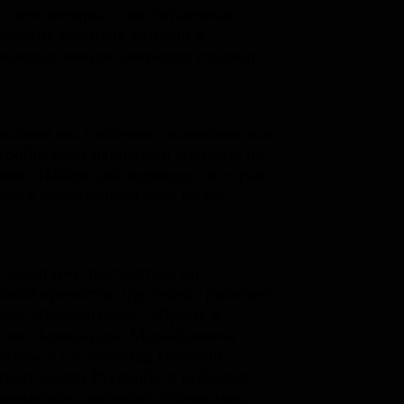
, пенсионеры и воспитанники
овских военных училищ и
овских военно-морских училищ.
ашаем вас поближе познакомиться
гообразием народного костюма на
вке «Изборский хоровод», которая
ает в выставочном зале музея.
 советуем прогуляться по
ской крепости, где сейчас работает
вка «Победители», «Время и
ение Александра Михайловича
кова» и «Александр Невский.
тель земли Русской» и поближе
комиться с ратными подвигами