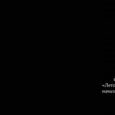
избор
стенд
Избор
Если 
детьм
«Двен
котор
игруш
ему, 
посмо
эпох
«Лето
начал
До вс