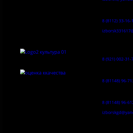
Федеральное государственное
Заказ экскур
бюджетное учреждение культуры
«Государственный историко-
8 (8112) 33-16-
архитектурный и природный музей-
заповедник «Изборск»
izborsk331617
Музей-усадь
Сето:
8 (921) 002-31-
Музейное ка
8 (81148) 96-71
Гостевой дом
8 (81148) 96-61
izborskgd@yan