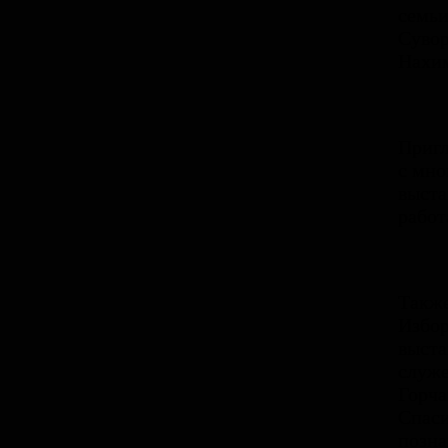
семьи
Сувор
Нахим
Пригл
с мно
выста
работ
Также
Избор
выста
служ
Горча
Спаси
позна