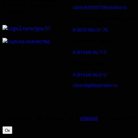
природный музей-заповедник
izborsk331617@yandex.ru
«Изборск»
Музей-усадьба народа Сет
8 (921) 002-31-76
Музейное кафе:
8 (81148) 96-713
Гостевой дом:
8 (81148) 96-612
izborskgd@yandex.ru
Приглашаем принять участие в
опросе
по оценке удовл
Ок