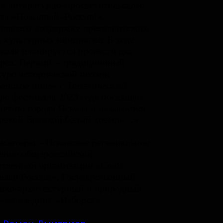
х литературно-просветительского
та «Позывной–Россия!»,
ившего поддержку президентского
 культурных инициатив. В ходе
валя планируется провести два
рса. Первый – традиционный
урс исторической поэзии
енское поле»». Тематический
рс фестиваля 2023 года посвящен
летию города Пскова и называется
рекой Великой белый кремль…».
изаторы – Псковское региональное
ение общероссийской
твенной организации «Союз
елей России», Государственный
ико-архитектурный и природный
-заповедник «Изборск».