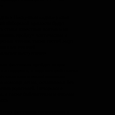
та.
 дни в Нескучном садике у стен
ей Изборской крепости будут
ть стихи известных поэтов и их
ников, пройдут поэтические и
рсные чтения, также гостей ждут
занные поэзией
альные выступления.
ках фестиваля пройдет акция
а в подарок», в ходе которой поэты
ят свои книги воспитанникам
а помощи детям, оставшимся без
ения родителей, Печорского
а, а также библиотекам и школам
сса.
3 году фестиваль организован в