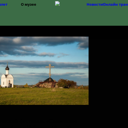
илет
О музее
Новости
Онлайн тра
Структура
История музея
Фонды
История Изборска
ческий фестиваль «Словенское
 пройдет в Изборске 19 — 20