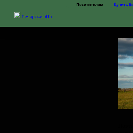
Посетителям
Купить б
Режим работы
Печорская 41а
Цены
Правила посещения
Частые вопросы
Как добраться
Доступная среда
Поэти
поле»