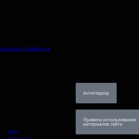
ый град» в Изборске
Адрес:
Антитеррор
Псковская область, Печорский
район, д. Изборск, ул.
Печорская, д. 41а
Правила использования
материалов сайта
Дзен
Вконтакте