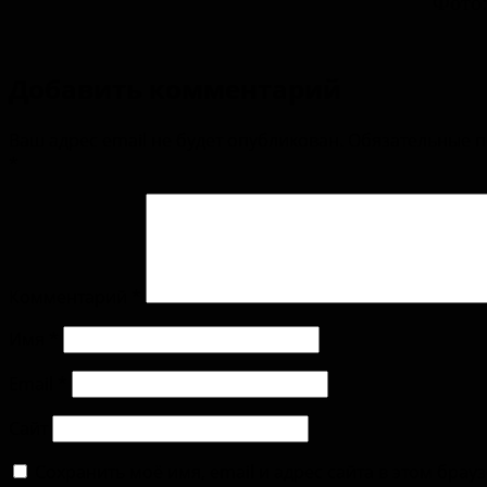
Фото
Добавить комментарий
Ваш адрес email не будет опубликован.
Обязательные 
*
Комментарий
*
Имя
*
Email
*
Сайт
Сохранить моё имя, email и адрес сайта в этом брау