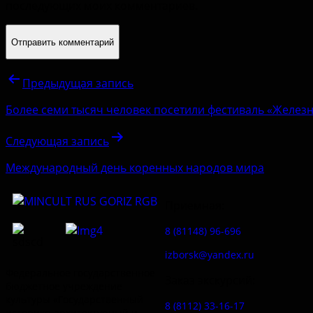
последующих моих комментариев.
Предыдущая запись
Более семи тысяч человек посетили фестиваль «Железн
Следующая запись
Международный день коренных народов мира
Приемная:
8 (81148) 96-696
izborsk@yandex.ru
Федеральное государственное
Заказ экскурсий:
бюджетное учреждение
культуры «Государственный
8 (8112) 33-16-17
историко-архитектурный и