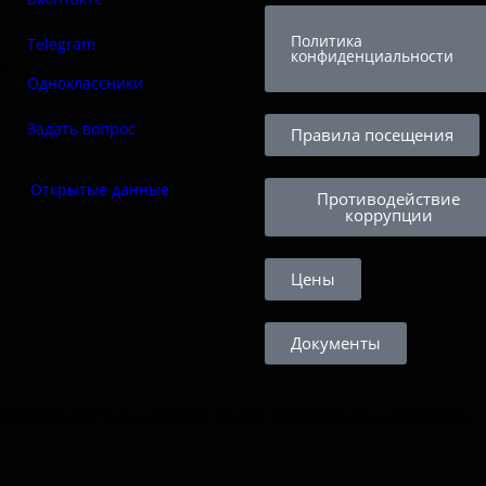
Политика
Telegram
конфиденциальности
о:
Одноклассники
Задать вопрос
Правила посещения
Открытые данные
Противодействие
коррупции
Цены
Документы
етворённостью работой Музея-заповедника «‎Изборск».