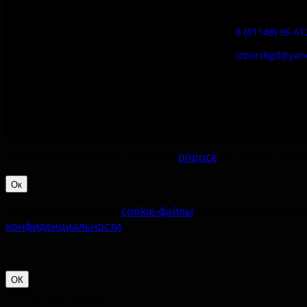
Гостевой дом
8 (81148) 96-61
izborskgd@yan
Приглашаем принять участие в
опросе
по оценке удовл
Ок
Наш сайт использует
cookie-файлы
. Продолжая им поль
конфиденциальности
.
ОК
Контактная форма