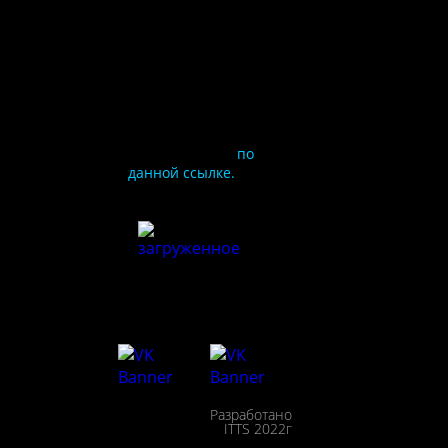
Чтобы оценить
условия
предоставления услуг
используйте QR-код
или перейдите
по
данной ссылке.
ия
сайта
льности
сещения
Разработано
ействие
ITTS 2022г
пции