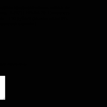
одима предварительная запись по
ону: 8 (921) 219-84-70. Стоимость
ия – 150 рублей (можно оплатить
инской картой»).
поля помечены