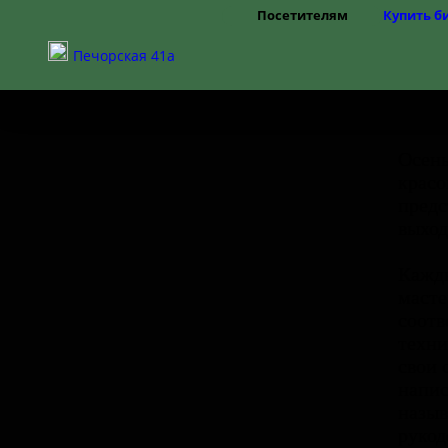
Посетителям
Купить б
Режим работы
Печорская 41а
Цены
Правила посещения
Частые вопросы
Как добраться
Доступная среда
Осень
красо
предс
выход
Кажды
масте
соотв
техни
свои 
напис
назыв
рукод