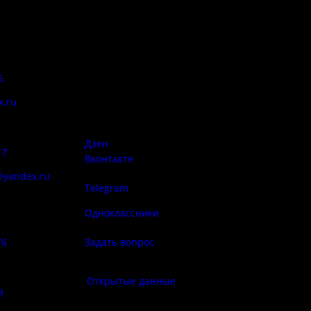
Адрес:
Антитеррор
6
Псковская область, Печорский
район, д. Изборск, ул.
x.ru
Печорская, д. 41а
Правила
сий:
использован
материалов 
Дзен
17
Вконтакте
@yandex.ru
Telegram
Политика
ба народа
конфиденциа
Одноклассники
76
Задать вопрос
Правила по
фе:
Открытые данные
3
Противод
корру