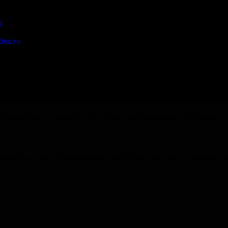
:
2
Цены
dex.ru
Документы
етворённостью работой Музея-заповедника «‎Изборск».
зоваться, вы соглашаетесь на обработку персональных 