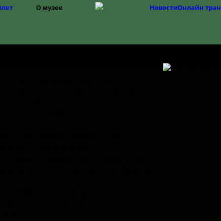
илет
О музее
Новости
Онлайн тра
Структура
История музея
Фонды
История Изборска
 – пора преображения, ярких
к и вдохновения. Друзья, мы рады
тавить афишу «Расписных
ных» на октябрь!
й из вас может выбрать себе
р-класс по искусству, в
етствии с художественным вкусом и
кой, в которой хочется попробовать
силы и творческие возможности: от
ания фрески до флористики, от так
аемой «сухой постели» до
елия.