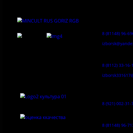
Приемная:
8 (81148) 96-69
izborsk@yande
Федеральное государственное
Заказ экскур
бюджетное учреждение культуры
«Государственный историко-
8 (8112) 33-16-
архитектурный и природный музей-
заповедник «Изборск»
izborsk331617
Музей-усадь
Сето:
8 (921) 002-31-
Музейное ка
8 (81148) 96-71