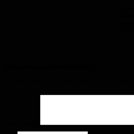
Необх
телеф
занят
«Пушк
Добавить комментарий
Ваш адрес email не будет опубликован.
Обязательные 
*
Комментарий
*