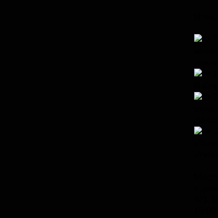
Итак,
7
мотив
темпе
1
Избор
2
взрос
(закл
2
«Тепл
«Ряби
Место
в дом
32). 
15:00