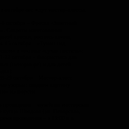
 в октябре вас ждут мастер-классы:
-8 октября – Фреска «Заветный
». Секреты изготовления
рной краски, роспись камня;
4-15 октября – «Туман над
ском» в технике «сухая пастель»;
1-22 октября – Флористика для
лых (натюрморт) и для детей
адка);
8-29 октября – Мастер-класс
ые узоры»: создаем картину
на» из шерсти.
 проведения – музейная мастерская
е купца Шведова (ул. Печорская,
Время проведения – в 13:00 и в
.