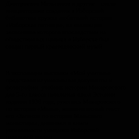
Дмитриевич Мельников и другие – стали
инициаторами создания в Изборской
библиотеке кружка любителей истории
«Изборская пятница», из коллекции
экспонатов которого впоследствии на
общественных началах в Изборске был
создан первый краеведческий музей.
В экспозиции выставки «Мой учитель»
представлены уникальные документы и
фотографии: учебник истории Макаровского
для 5-го класса начальных школ Эстонии
издания 1936 года, рукопись Макаровского
по истории «Малы», машинописный текст
его «Записок по истории Мальского
монастыря», дневники и книги
успеваемости учащихся Изборской
начальной школы.