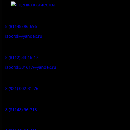
Приемная:
8 (81148) 96-696
izborsk@yandex.ru
Заказ экскурсий:
8 (8112) 33-16-17
izborsk331617@yandex.ru
Музей-усадьба народа Сето:
8 (921) 002-31-76
Музейное кафе:
8 (81148) 96-713
Гостевой дом: