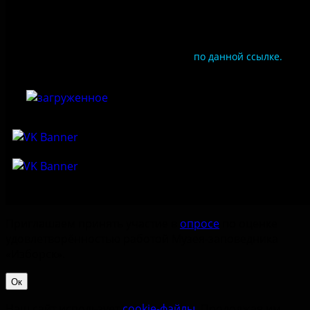
Документы
Чтобы оценить условия предоставления услуг
используйте QR-код или перейдите
по данной ссылке.
Приглашаем принять участие в
опросе
по оценке
удовлетворённостью работой Музея-заповедника
«‎Изборск».
Ок
Наш сайт использует
cookie-файлы
. Продолжая им