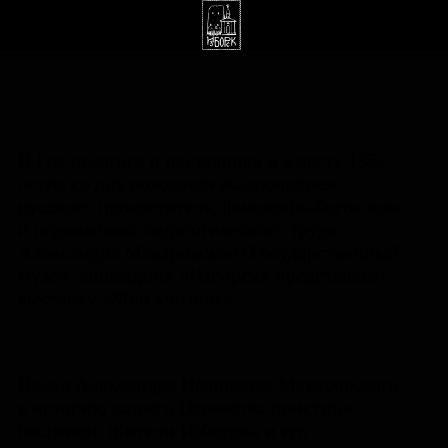
В Год педагога и наставника и в честь 135-
летия со дня рождения выдающегося
русского просветителя, философа-богослова
и подвижника педагогического труда
Александра Макаровского Государственный
музей-заповедник «Изборск» представляет
выставку «Мой учитель».
Вклад Александра Ивановича Макаровского
в историю нашего Отечества поистине
бесценен. Жители Изборска и его