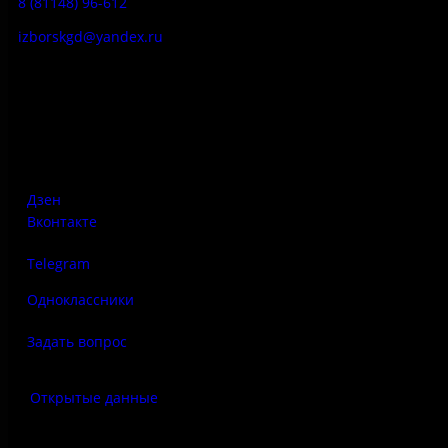
8 (81148) 96-612
izborskgd@yandex.ru
Адрес:
Псковская область, Печорский район, д. Изборск, ул.
Печорская, д. 41а
Дзен
Вконтакте
Telegram
Одноклассники
Задать вопрос
Открытые данные