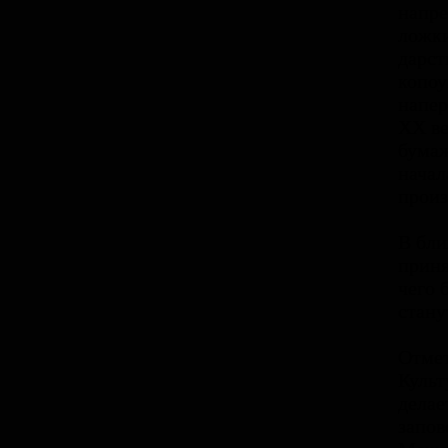
напре
ложки
дарст
копоу
напер
ХХ ве
бумаж
начал
произ
В бли
приня
чего 
стану
Отмет
Культ
делае
запов