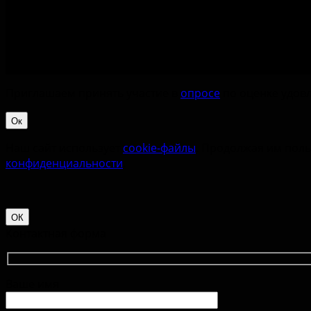
Приглашаем принять участие в
опросе
по оценке удовл
Ок
Наш сайт использует
cookie-файлы
. Продолжая им поль
конфиденциальности
.
ОК
Контактная форма
Ваше имя