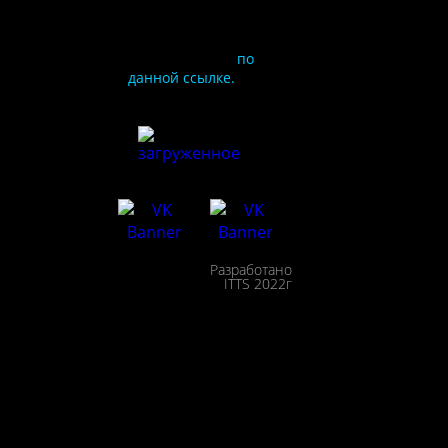
условия
предоставления услуг
используйте QR-код
или перейдите
по
данной ссылке.
ия
сайта
льности
Разработано
сещения
ITTS 2022г
ействие
пции