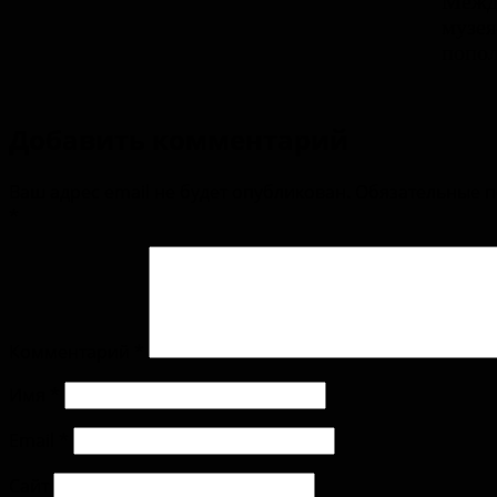
Межд
музея
попол
Добавить комментарий
Ваш адрес email не будет опубликован.
Обязательные 
*
Комментарий
*
Имя
*
Email
*
Сайт