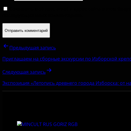
Сохранить моё имя, email и адрес сайта в этом брау
последующих моих комментариев.
Предыдущая запись
Приглашаем на сборные экскурсии по Изборской креп
Следующая запись
Экспозиция «Летопись древнего города Изборска: от н
Приемная: