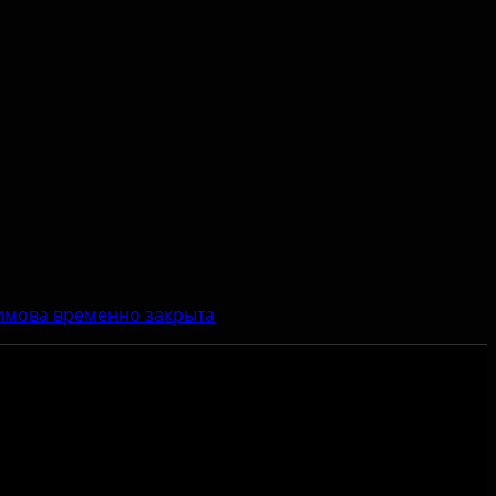
симова временно закрыта
Чтобы оценить