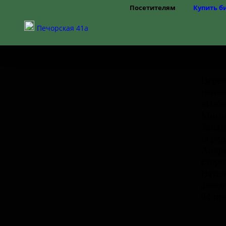
Посетителям
Купить б
Режим работы
Печорская 41а
Цены
Правила посещения
Частые вопросы
Как добраться
Доступная среда
Церем
ценно
«Избо
Минис
Запад
перед
Андре
сторо
Натал
фондо
84 пр