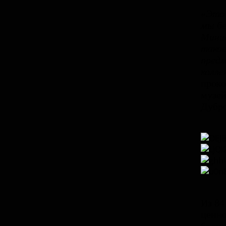
«Это 
мы бе
Мини
такое
предм
колле
проко
музей
Дубро
Из 84
ценно