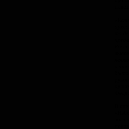
бронз
пласт
«Есл
архео
то де
предм
Росси
вывоз
являю
ценно
бытов
руков
культ
Федер
В спи
«Избо
знача
полов