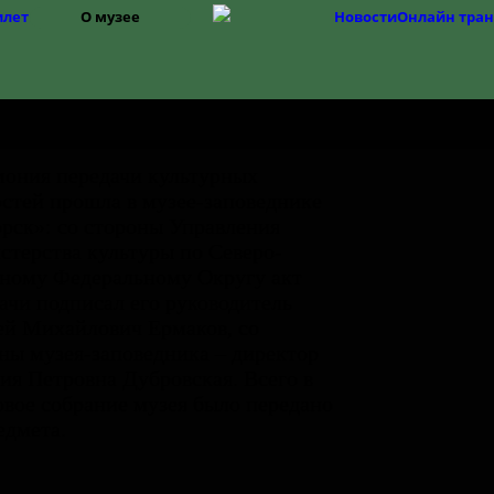
илет
О музее
Новости
Онлайн тра
Структура
История музея
Фонды
История Изборска
ония передачи культурных
стей прошла в музее-заповеднике
рск»: со стороны Управления
терства культуры по Северо-
ному Федеральному Округу акт
ачи подписал его руководитель
й Михайлович Ермаков, со
ны музея-заповедника – директор
ия Петровна Дубровская. Всего в
вое собрание музея было передано
едмета.