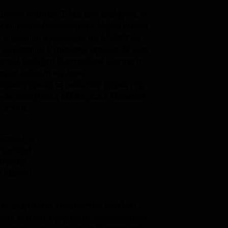
очень важный для нас подарок, и
сконечно благодарны Управлению
стерства культуры по СЗФО за
 внимание к нашему музею. И эти
еты найдут достойное место в
кции нашего музея»
, –
мментировала событие директор
-заповедника «Изборск» Наталия
вская.
 переданных предметов особую
сть имеют предметы археологии: