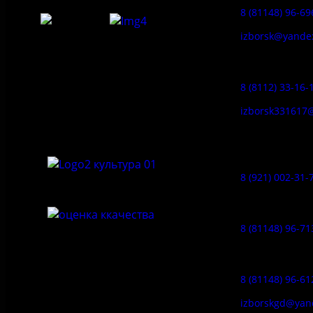
8 (81148) 96-69
izborsk@yande
Федеральное государственное
Заказ экскур
бюджетное учреждение культуры
«Государственный историко-
8 (8112) 33-16-
архитектурный и природный музей-
заповедник «Изборск»
izborsk331617
Музей-усадь
Сето:
8 (921) 002-31-
Музейное ка
8 (81148) 96-71
Гостевой дом
8 (81148) 96-61
izborskgd@yan