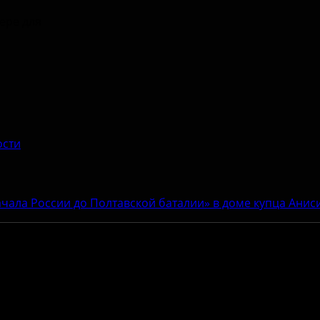
зере для
ости
ачала России до Полтавской баталии» в доме купца Ани
Адрес:
Антитеррор