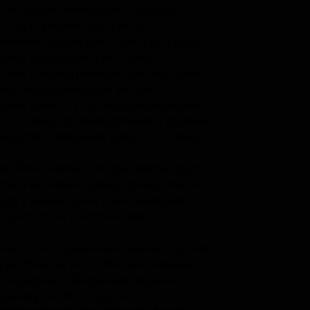
стольный, немецкие столовые
, серебряный портсигар с
венной надписью от матери сыну,
шка, нательные крестики,
сток с монограммой, две картины
ка, металлический жетон,
ные деньги Российской империи
а ХХ века, пламегасители к оружию
водства Германии начала ХХ века.
жайшее время эти предметы будут
ты в основной фонд музея, после
будут размещены в экспозициях и
т доступны посетителям.
им, что Управление Министерства
уры России по СЗФО не впервые
т подарок Изборскому музею-
еднику: в 2012 году, к