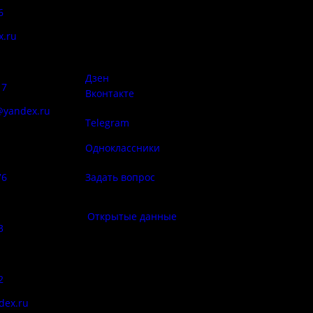
6
Псковская область, Печорский
район, д. Изборск, ул.
x.ru
Печорская, д. 41а
Правила
сий:
использован
материалов 
Дзен
17
Вконтакте
@yandex.ru
Telegram
Политика
ба народа
конфиденциа
Одноклассники
76
Задать вопрос
Правила по
фе:
Открытые данные
3
Противод
корру
:
2
Цены
dex.ru