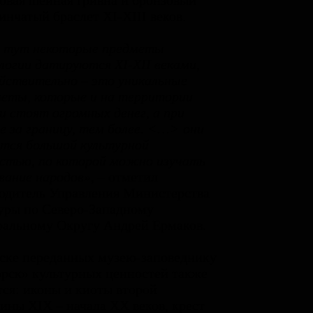
овая шейная гривна и бронзовый
инчатый браслет XI-XIII веков.
и тут некоторые предметы
логии датируются XI-XII веками,
йствительно – это уникальные
еты, которые и на территории
и стоят огромных денег, а при
е за границу, тем более. <…> они
тся большой культурной
стью, по которой можно изучать
ание народов»
, – отметил
одитель Управления Министерства
уры по Северо-Западному
альному Округу Андрей Ермаков.
ске переданных музею-заповеднику
рск» культурных ценностей также
тся: иконы и киоты второй
ины XIX – начала XX веков, крест