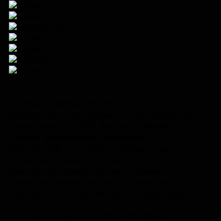
В рамках церемонии открытия с
приветственным словом к гостям обратился
Представитель МИД России в Пскове
Сергей Витальевич Ефименко
,
заметивший, что зима как время года
существует везде на планете, но русская
зима неповторима и является ярким
символом, выражающим культурную и
национальную идентичность нашей страны.
Все попытки властей некоторых