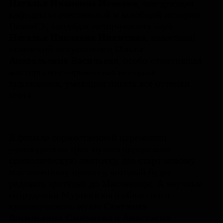
Наталья Ивановна Исакова
, заведующая
кафедры отечественной и всеобщей истории
ПсковГУ, кандидат исторических наук
Наталья Павловна Никитина
, известный
псковский искусствовед
Ольга
Анатольевна Васильева
, особо отметившая
мастерство современных молодых
художников, умеющих писать все оттенки
снега.
В финале торжественной церемонии
руководители трех музеев перерезали
символическую ленточку, дав старт новому
выставочному проекту, который будет
радовать зрителей до Масленицы. А научные
сотрудники Мурманского областного
краеведческого музея
Светлана
Васильевна Смирнова
и
Анастасия