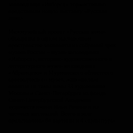
заповеднике «Изборск» торжественно
представили новую выставку «Русская
зима»
Межмузейный проект «Русская зима»
объединил в одном выставочном
пространстве экспонаты из собраний трех
музеев России – музея-заповедника
«Изборск», историко-художественного и
литературного музея-заповедника
«Абрамцево» и Мурманского областного
краеведческого музея, живописные
полотна на темы зимы 33 художников
Москвы и Санкт-Петербурга из фонда
Санкт-Петербургской Академии
художеств имени Ильи Репина и из
частных коллекций. Всего в зале
представлены 84 картины и 4 скульптуры.