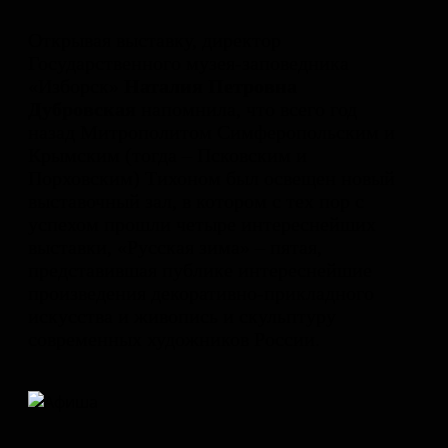
Открывая выставку, директор
Государственного музея-заповедника
«Изборск»
Наталия Петровна
Дубровская
напомнила, что всего год
назад Митрополитом Симферопольским и
Крымским (тогда – Псковским и
Порховским) Тихоном был освещен новый
выставочный зал, в котором с тех пор с
успехом прошли четыре интереснейших
выставки, «Русская зима» – пятая,
представившая публике интереснейшие
произведения декоративно-прикладного
искусства и живопись и скульптуру
современных художников России.