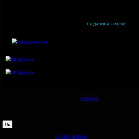
Документы
Чтобы оценить условия предоставления услуг
используйте QR-код или перейдите
по данной ссылке.
Приглашаем принять участие в
опросе
по оценке
удовлетворённостью работой Музея-заповедника
«‎Изборск».
Ок
Наш сайт использует
cookie-файлы
. Продолжая им