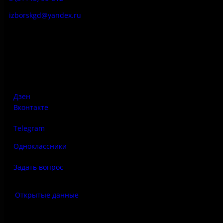
izborskgd@yandex.ru
Адрес:
Псковская область, Печорский район, д. Изборск, ул.
Печорская, д. 41а
Дзен
Вконтакте
Telegram
Одноклассники
Задать вопрос
Открытые данные