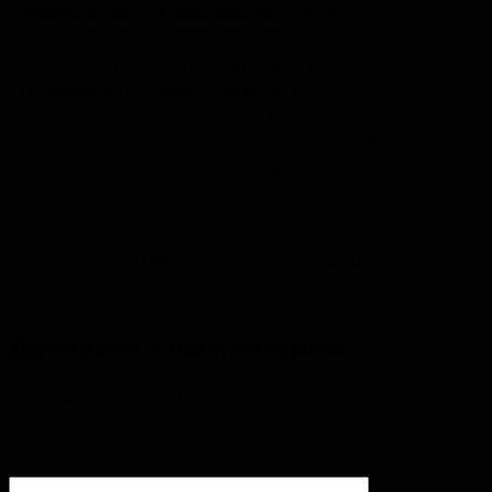
Анатольевна Тавказакова
провели для
посетителей творческие мастер-классы по
изготовлению традиционного обрядового
поморского оберега «Козули» и
традиционного саамского сувенира
«канежки», так что никто из зрителей не
остался без маленького подарка.
Ждем вас в Изборске на «Русской зиме»!
Добавить комментарий
Ваш адрес email не будет опубликован.
Обязательные
поля помечены
*
Комментарий
*