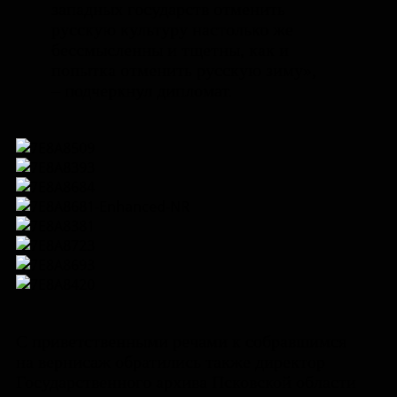
западных государств отменить
русскую культуру настолько же
бессмысленны и тщетны, как и
попытка отменить русскую зиму»,
– подчеркнул дипломат.
С приветственными речами к собравшимся
на вернисаж обратились также директор
Государственного архива Псковской области