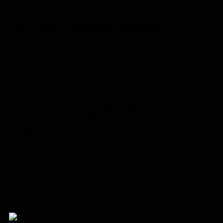
Директор музея-заповедника «Абрамцево»
Елена Константиновна Воронина
отметила уникальность представленных на
выставке экспонатов и выразила надежду на
дальнейшее плодотворное сотрудничество с
Изборским музеем-заповедником, а
заместитель директора по научной
деятельности Мурманского областного
краеведческого музея
Анастасия
Евгеньевна Князева
выразила восхищение
Изборску и выставочному пространству, в
который приехали предметы из Мурманска,
в частности, привлекшая особое внимание
зрителей инсталляция с северным оленем, –
животным, определяющим быт и само
существование жителей Лапландии.