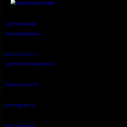
Приемная:
8 (81148) 96-696
izborsk@yandex.ru
Заказ экскурсий:
8 (8112) 33-16-17
izborsk331617@yandex.ru
Музей-усадьба народа Сето:
8 (921) 002-31-76
Музейное кафе:
8 (81148) 96-713
Гостевой дом:
8 (81148) 96-612