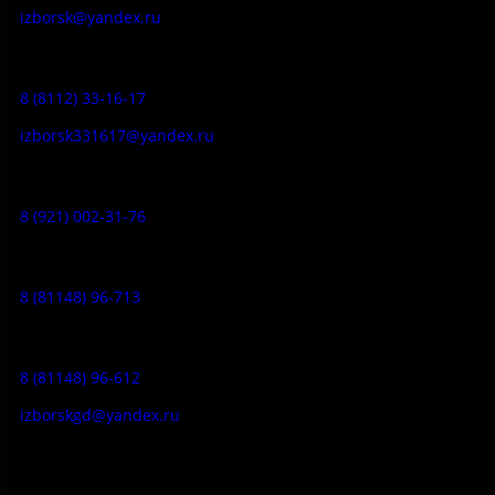
izborsk@yandex.ru
Заказ экскурсий:
8 (8112) 33-16-17
izborsk331617@yandex.ru
Музей-усадьба народа Сето:
8 (921) 002-31-76
Музейное кафе:
8 (81148) 96-713
Гостевой дом:
8 (81148) 96-612
izborskgd@yandex.ru
Адрес: