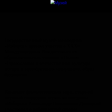
Государственный музей-заповедник
«Изборск» принял участие в XXXII
Международных Рождественских
образовательных чтениях в Пскове
«Православие и отечественная культура:
потери и приобретения минувшего, образ
будущего».
Кандидат филологических наук, старший
научный сотрудник музея-заповедника
«Изборск» Александр Николаевич Донецкий
участвовал в работе пятой секции