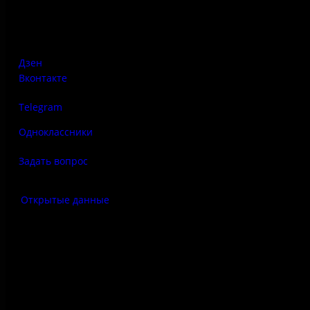
Псковская область, Печорский район, д. Изборск, ул.
Печорская, д. 41а
Дзен
Вконтакте
Telegram
Одноклассники
Задать вопрос
Открытые данные
Антитеррор