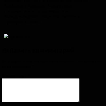
Есенина, Института теологии им. святых
Мефодия и Кирилла, Белорусского
государственного университета,
Международного общества святителя
Григория Паламы.
Добавить комментарий
Ваш адрес email не будет опубликован.
Обязательные
поля помечены
*
Комментарий
*