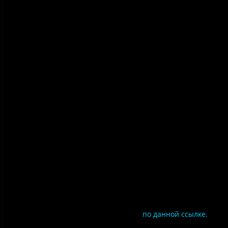
Правила использования
материалов сайта
Политика конфиденциальности
Правила посещения
Противодействие коррупции
Цены
Документы
Чтобы оценить условия предоставления услуг
используйте QR-код или перейдите
по данной ссылке.