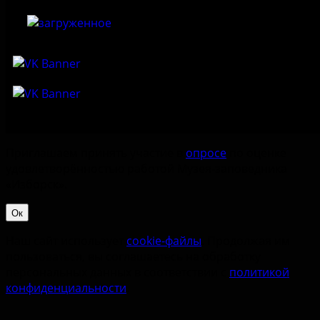
Приглашаем принять участие в
опросе
по оценке
удовлетворённостью работой Музея-заповедника
«‎Изборск».
Ок
Наш сайт использует
cookie-файлы
. Продолжая им
пользоваться, вы соглашаетесь на обработку
персональных данных в соответствии с
политикой
конфиденциальности
.