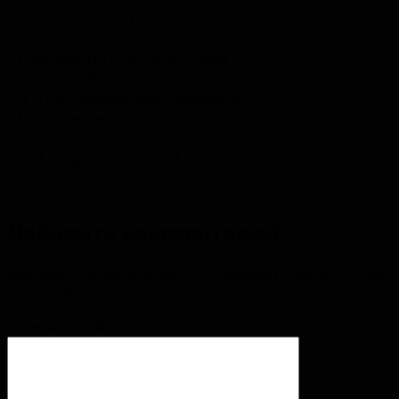
­­– Кудель белесую сучи…
И развернутся в небе синем
Большие белые мотки…
А с гор померкшие твердыни
Глядят на мир из-под руки.
Е.Н.
Морозкин
а, 1970 год.
Добавить комментарий
Ваш адрес email не будет опубликован.
Обязательные
поля помечены
*
Комментарий
*