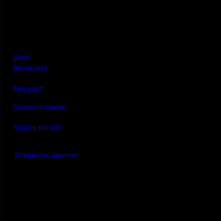
Адрес:
Псковская область, Печорский район, д. Изборск, ул.
Печорская, д. 41а
Дзен
Вконтакте
Telegram
Одноклассники
Задать вопрос
Открытые данные
Антитеррор