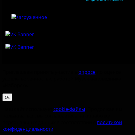
Приглашаем принять участие в
опросе
по оценке
удовлетворённостью работой Музея-заповедника
«‎Изборск».
Ок
Наш сайт использует
cookie-файлы
. Продолжая им
пользоваться, вы соглашаетесь на обработку
персональных данных в соответствии с
политикой
конфиденциальности
.