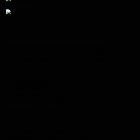
Изборская земля оставила значимый
отпечаток не только в научных работах
Елены Николаевны, но и в её поэзии:
Где вепрем рыскал,
Своре порскал,
Пасет смиренно облака
Весенний ветер под Изборском,
Переминается слегка.
А по холмам цветут фиалки,
А под горой бегут ручьи,
И зажужжат под вечер прялки: