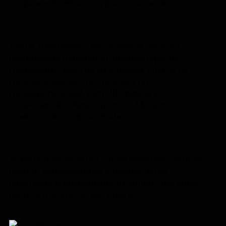
сохранению её культурного наследия.
Елена Николаевна обследовала десятки
памятников церковной архитектуры на
Псковщине, многие из которых спасла от
гибели, добилась постановки на
государственный учет 20 храмов и 2
монастырей – Крыпецкого и Мальского,
помогала их возрождению.
Результатом её работ стали многочисленные
статьи, напечатанные в центральных
советских и российских изданиях, научные
работы и, конечно же, книги.