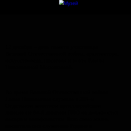
12 декабря – день памяти участницы
Великой Отечественной войны, архитектора,
искусствоведа, писателя и поэта Елены
Николаевной Морозкиной.
Во время Великой Отечественной войны
Елена Николаевна служила в 289-м
Отдельном зенитном артиллерийском
дивизионе 84-й дивизии ПВО на должностях
писаря и телефонистки. Всю свою жизнь
посвятила она служению Родине и