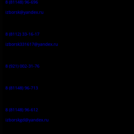
8 (81148) 96-696
izborsk@yandex.ru
Заказ экскурсий:
8 (8112) 33-16-17
izborsk331617@yandex.ru
Музей-усадьба народа Сето:
8 (921) 002-31-76
Музейное кафе:
8 (81148) 96-713
Гостевой дом:
8 (81148) 96-612
izborskgd@yandex.ru