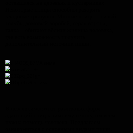
оставшиеся на деревьях и кустарниках.
Некоторые птицы способны разорять
кладовые грызунов. Многие птицы – сизый
голубь, домовый воробей, серая ворона,
галка – обитают вблизи жилища человека,
где есть возможность получить
дополнительный источник пищи.
В независимости от различных форм
адаптаций птиц к зимнему сезону, им всем
нужна помощь человека. Предлагаем
ознакомиться с основными видами пищи,