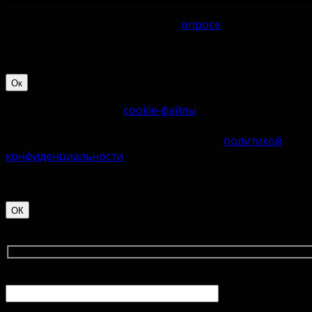
Приглашаем принять участие в
опросе
по оценке
удовлетворённостью работой Музея-заповедника
«‎Изборск».
Ок
Наш сайт использует
cookie-файлы
. Продолжая им
пользоваться, вы соглашаетесь на обработку
персональных данных в соответствии с
политикой
конфиденциальности
.
ОК
Контактная форма
Ваше имя