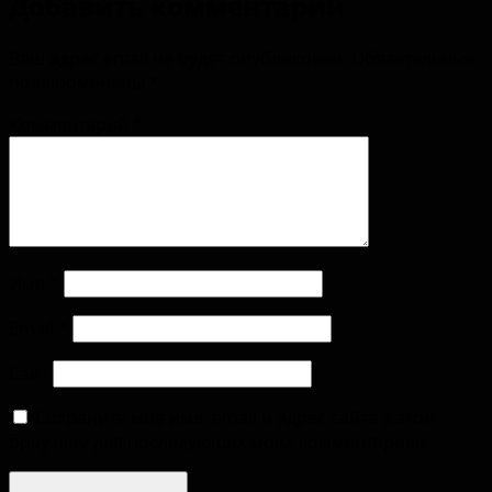
Добавить комментарий
Ваш адрес email не будет опубликован.
Обязательные
поля помечены
*
Комментарий
*
Имя
*
Email
*
Сайт
Сохранить моё имя, email и адрес сайта в этом
браузере для последующих моих комментариев.