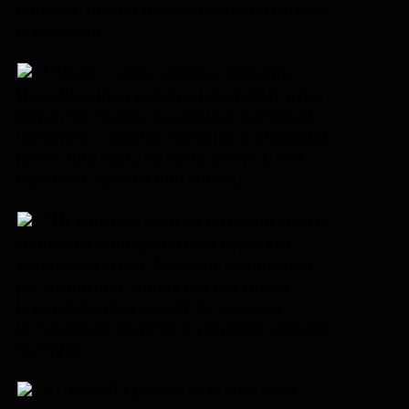
которые можно использовать в качестве
подкормки:
Злаки – овёс, ячмень, пшеница.
Излюбленным кормом некоторых птиц
являются семена различных растений,
особенно – злаков. Насыпав в кормушку
просо или овес, вы привлечете к ней
воробьев, щеглов или синиц.
Нежареные семена подсолнечника.
Наиболее универсальный корм для
зимующих птиц. Большое количество
растительных жиров внутри семян
подсолнечника делает их важным
источником энергии в условиях зимних
холодов.
Свежий кусочек сала или мяса.