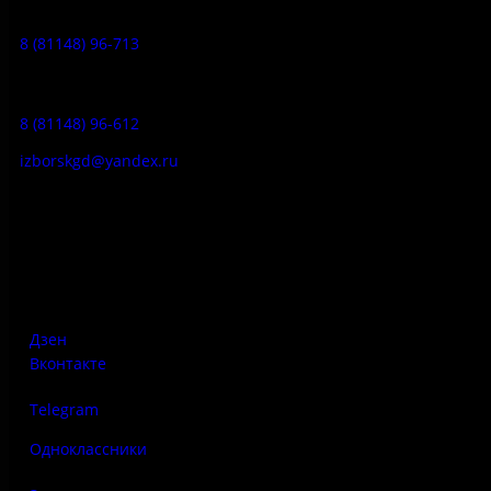
Музейное кафе:
8 (81148) 96-713
Гостевой дом:
8 (81148) 96-612
izborskgd@yandex.ru
Адрес:
Псковская область, Печорский район, д. Изборск, ул.
Печорская, д. 41а
Дзен
Вконтакте
Telegram
Одноклассники