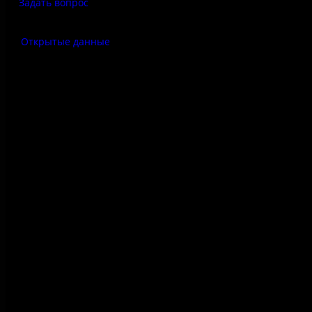
Задать вопрос
Открытые данные
Антитеррор
Правила использования
материалов сайта
Политика конфиденциальности
Правила посещения