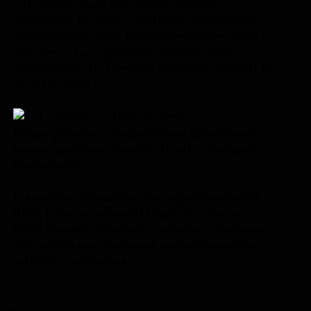
Эти продукты очень любят синицы и
поползни. Но стоит помнить, что птицам
можно предлагать только несоленое сало
или мясо. Как правило, кусочки сала
нанизывают на бечевку, которую вешают на
ветви деревьев.
Сушенные ягоды и фрукты.
Ягоды рябины и боярышника привлекают
самых красивых зимних птиц – снегирей и
свиристелей.
В качестве угощения для водоплавающих
птиц (уток и лебедей) подойдут злаки –
овёс, ячмень, пшеница, овсянка с сырыми
или варёными овощами, мелконарезанная
капуста с морковью.