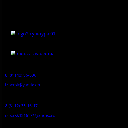
культуры «Государственный историко-архитектурный и
природный музей-заповедник «Изборск»
Приемная:
8 (81148) 96-696
izborsk@yandex.ru
Заказ экскурсий:
8 (8112) 33-16-17
izborsk331617@yandex.ru
Музей-усадьба народа Сето: