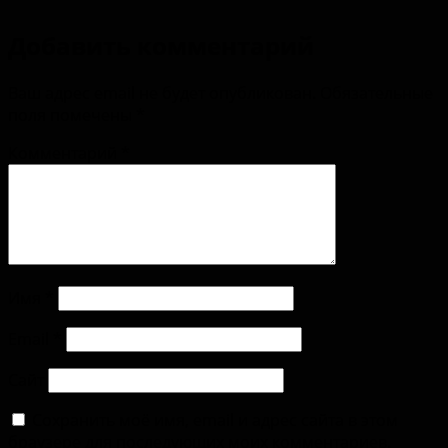
Добавить комментарий
Ваш адрес email не будет опубликован.
Обязательные
поля помечены
*
Комментарий
*
Имя
*
Email
*
Сайт
Сохранить моё имя, email и адрес сайта в этом
браузере для последующих моих комментариев.