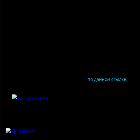
Правила посещения
Противодействие коррупции
Цены
Документы
Чтобы оценить условия предоставления услуг
используйте QR-код или перейдите
по данной ссылке.