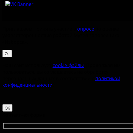
Приглашаем принять участие в
опросе
по оценке
удовлетворённостью работой Музея-заповедника
«‎Изборск».
Ок
Наш сайт использует
cookie-файлы
. Продолжая им
пользоваться, вы соглашаетесь на обработку
персональных данных в соответствии с
политикой
конфиденциальности
.
ОК
Контактная форма