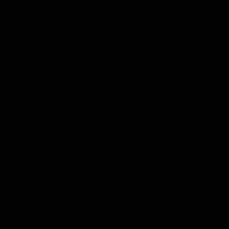
Дед Йолоувана, зимний волшебник, который
приходит из нашего леса, приглашает вас
принять участие в новогодней программе
«Зима в королевстве Сетомаа» с 19 декабря
по 8 января в музее-усадьбе народа сето в
деревне Сигово!
Вас ждут: экскурсия по музею-усадьбе,
традиционные игры и танцы народа сето,
старинные загадки, мастер-классы,
национальное угощение и, конечно же,
подарки!
Предварительно записаться можно по
телефону – 8 (911) 385-34-61.
Приезжайте к нам всей семьей! Будет
интересно!