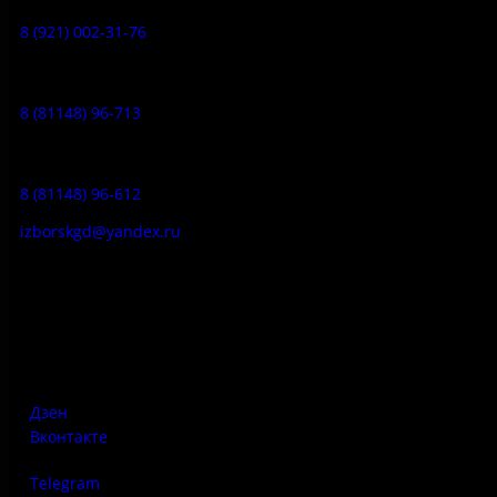
8 (921) 002-31-76
Музейное кафе:
8 (81148) 96-713
Гостевой дом:
8 (81148) 96-612
izborskgd@yandex.ru
Адрес:
Псковская область, Печорский район, д. Изборск, ул.
Печорская, д. 41а
Дзен
Вконтакте
Telegram