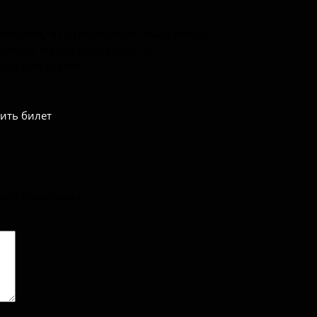
инаем, что посещение выставок и
зиций музея доступно по
нской карте.
ить билет
поля помечены