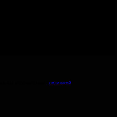
пции
данных в соответствии с
политикой