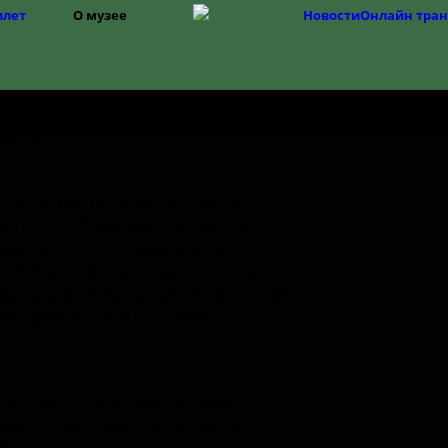
илет
О музее
Новости
Онлайн тра
Структура
История музея
Фонды
История Изборска
я, ещё раз поздравляем всех с
 годом! Впереди 12 месяцев
есных путешествий и новых
тлений. Приглашаем посетить
вку удивительных авторских кукол
есяцев» Аллы Фроловой.
 кукол – Алла Анатольевна
ва (1948 – 2021), известный