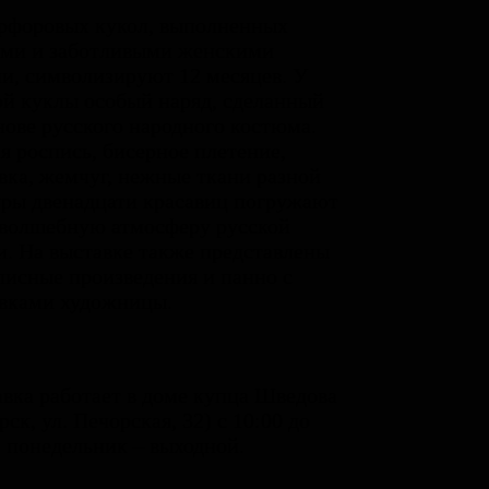
рфоровых кукол, выполненных
ими и заботливыми женскими
и, символизируют 12 месяцев. У
й куклы особый наряд, сделанный
нове русского народного костюма.
я роспись, бисерное плетение,
ка, жемчуг, нежные ткани разной
ры двенадцати красавиц погружают
 волшебную атмосферу русской
и. На выставке также представлены
исные произведения и панно с
вками художницы.
вка работает в доме купца Шведова
рск, ул. Печорская, 32) с 10:00 до
, понедельник – выходной.