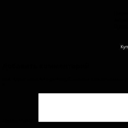
Напом
экспо
Пушки
Куп
Добавить комментарий
Ваш адрес email не будет опубликован.
Обязательные 
*
Комментарий
*