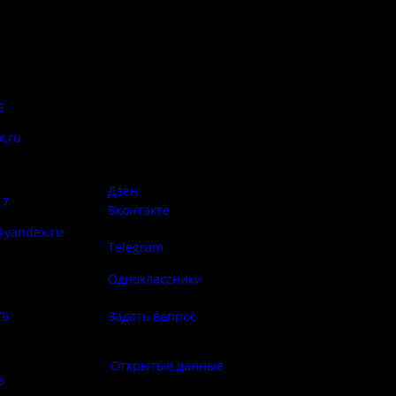
Адрес:
Антитеррор
6
Псковская область, Печорский
район, д. Изборск, ул.
x.ru
Печорская, д. 41а
Правила
сий:
использован
материалов 
Дзен
17
Вконтакте
@yandex.ru
Telegram
Политика
ба народа
конфиденциа
Одноклассники
76
Задать вопрос
Правила по
фе:
Открытые данные
3
Противод