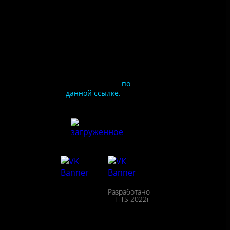
Чтобы оценить
условия
предоставления услуг
используйте QR-код
или перейдите
по
данной ссылке.
ия
сайта
льности
Разработано
сещения
ITTS 2022г
ействие