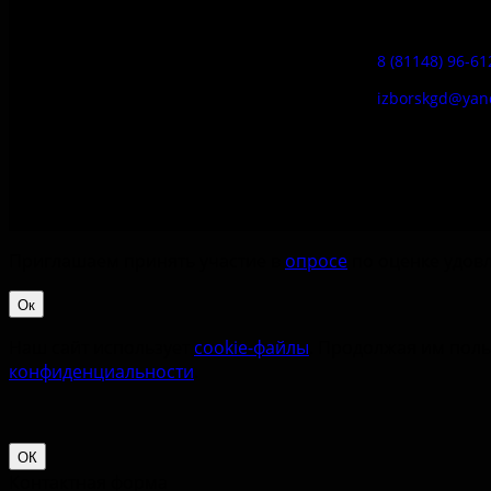
Гостевой дом
8 (81148) 96-61
izborskgd@yan
Приглашаем принять участие в
опросе
по оценке удовл
Ок
Наш сайт использует
cookie-файлы
. Продолжая им поль
конфиденциальности
.
ОК
Контактная форма