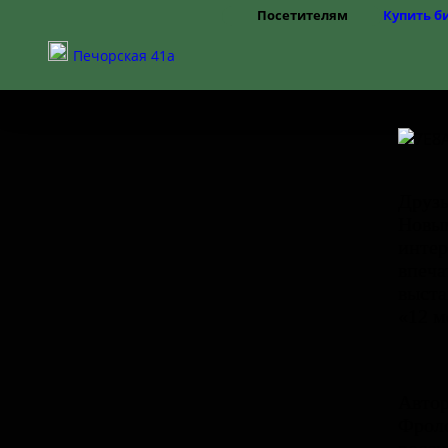
Посетителям
Купить б
Режим работы
Печорская 41а
Цены
Правила посещения
Частые вопросы
Как добраться
Доступная среда
Друзь
Новым
интер
впеча
выста
«12 м
Автор
Фроло