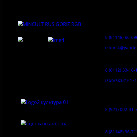
Приемная:
8 (81148) 96-69
izborsk@yande
Федеральное государственное
Заказ экскур
бюджетное учреждение культуры
«Государственный историко-
8 (8112) 33-16-
архитектурный и природный музей-
заповедник «Изборск»
izborsk331617
Музей-усадь
Сето:
8 (921) 002-31-
Музейное ка
8 (81148) 96-71