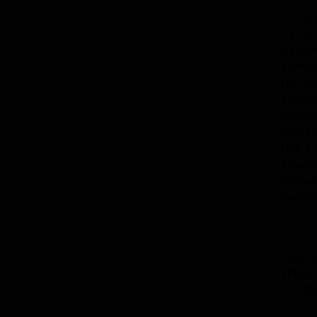
12 фа
чутк
рукам
каждо
на ос
Ручна
вышив
факту
нас в
сказк
живоп
выши
Выста
(Избо
17:00