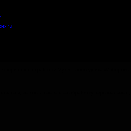
корру
:
2
Цены
dex.ru
Документы
етворённостью работой Музея-заповедника «‎Изборск».
зоваться, вы соглашаетесь на обработку персональных 