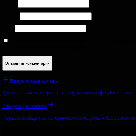
Имя
*
Email
*
Сайт
Сохранить моё имя, email и адрес сайта в этом брау
последующих моих комментариев.
Предыдущая запись
Кулинарный мастер-класс в музейном кафе «Блинная»
Следующая запись
Первое заседание исторического кружка «Изборская пя