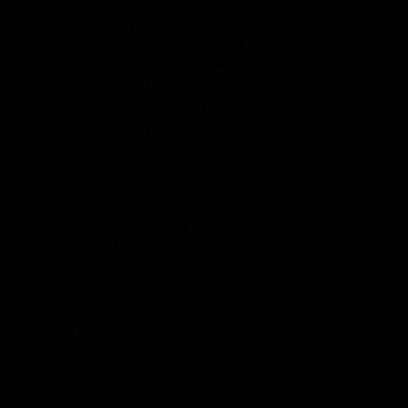
йский театральный художник,
ый художник творческого
инения «Тор-Эксклюзив», член
 художников России, заслуженный
ник Тувы. Мастер оформила более
пектаклей и концертных программ.
коллекции – куклы различных
нов», иконы, плащаницы.
вний друг, реставратор и
ствовед Савва Васильевич Ямщиков
ал в работах художницы, в
альных костюмах и историко-
ественных композициях,
заветную влюбленность в основное
своей жизни».