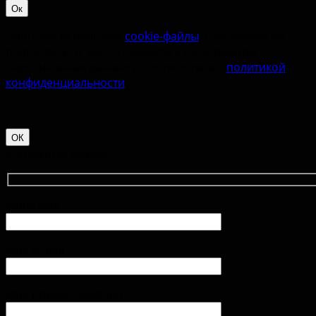
Ок
Наш сайт использует
cookie-файлы
. Продолжая им
пользоваться, вы соглашаетесь на обработку
персональных данных в соответствии с
политикой
конфиденциальности
.
ОК
Контактная форма
Ваше имя
Ваш e-mail
Ваш номер телефона