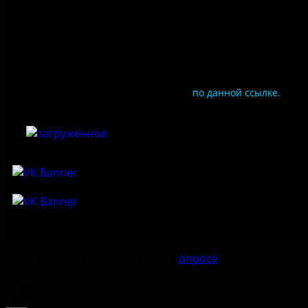
Цены
Документы
Чтобы оценить условия предоставления услуг
используйте QR-код или перейдите
по данной ссылке.
Приглашаем принять участие в
опросе
по оценке
удовлетворённостью работой Музея-заповедника
«‎Изборск».