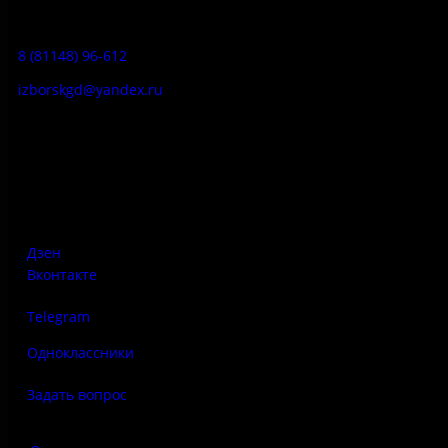
Гостевой дом:
8 (81148) 96-612
izborskgd@yandex.ru
Адрес:
Псковская область, Печорский район, д. Изборск, ул.
Печорская, д. 41а
Дзен
Вконтакте
Telegram
Одноклассники
Задать вопрос