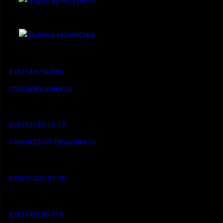
Приемная:
8 (81148) 96-696
izborsk@yandex.ru
Заказ экскурсий:
8 (8112) 33-16-17
izborsk331617@yandex.ru
Музей-усадьба народа Сето:
8 (921) 002-31-76
Музейное кафе:
8 (81148) 96-713