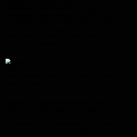
Воронков. Позднее, в рядах Эстонского
корпуса младший сержант Воронков
освобождал Псковскую землю. В боях за
остров Сааремаа в октябре 1944 года был
тяжело ранен и потерял правую руку. Под
новый 1945 год Василий Васильевич
вернулся в Изборск.
Изборск, 1970-е гг. Ветераны - участники Великой
Отечественной войны. Второй слева в верхнем
ряду - Воронков В.В.
Долгие годы Василий Васильевич работал в
Изборской библиотеке, был одним из
организаторов создания народного музея и
любительского объединения «Изборская
пятница». Отдав профессии библиотекаря 35