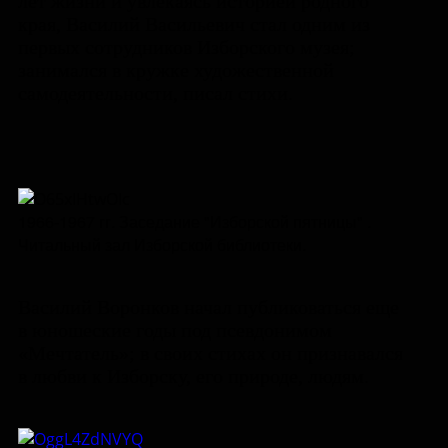
лет жизни и увлекаясь историей родного
края, Василий Васильевич стал одним из
первых сотрудников Изборского музея;
занимался в кружке художественной
самодеятельности, писал стихи.
1966-1967 гг. Заседание "Изборской пятницы" .
Читальный зал Изборской библиотеки.
Василий Воронков начал публиковаться еще
в юношеские годы под псевдонимом
«Мечтатель»; в своих стихах он признавался
в любви к Изборску, его природе, людям.