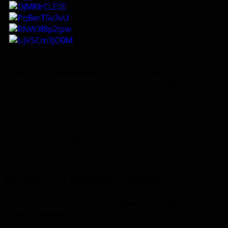
Василий Васильевич ушел из жизни в
любимом Изборске 9 января 1994 года.
Фото – из фондов Государственного музея-
заповедника «Изборск».
Добавить комментарий
Ваш адрес email не будет опубликован.
Обязательные
поля помечены
*