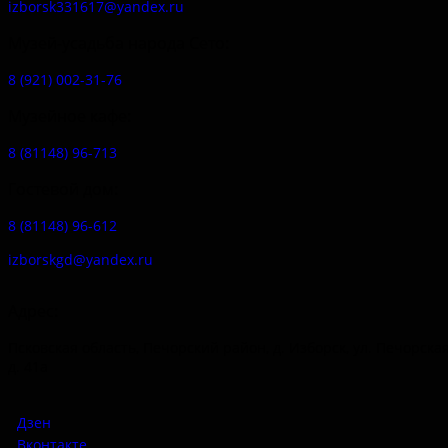
izborsk331617@yandex.ru
Музей-усадьба народа Сето:
8 (921) 002-31-76
Музейное кафе:
8 (81148) 96-713
Гостевой дом:
8 (81148) 96-612
izborskgd@yandex.ru
Адрес:
Псковская область, Печорский район, д. Изборск, ул. Печорская
д. 41а
Дзен
Вконтакте