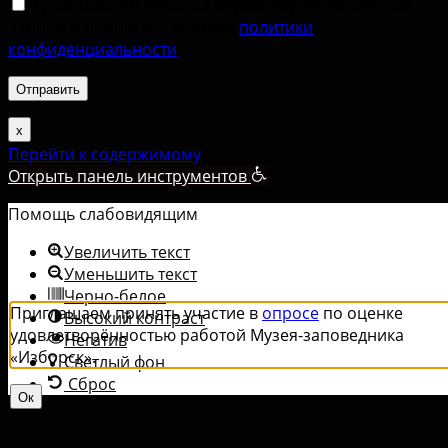
Я даю свое согласие на обработку персональных
данных и принимаю условия
политики
конфиденциальности
.
х
Перейти к содержимому
Открыть панель инструментов
Помощь слабовидящим
Увеличить текст
Уменьшить текст
Черно-белое
Приглашаем принять участие в
опросе
по оценке
Высокий контраст
удовлетворённостью работой Музея-заповедника
Негатив
«‎Изборск».
Светлый фон
Сброс
Ок