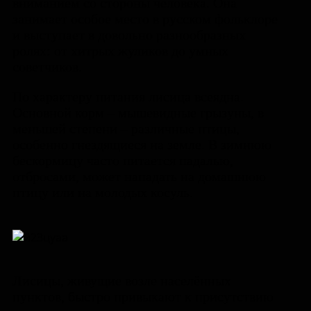
вниманием со стороны человека. Она
занимает особое место в русском фольклоре
и выступает в довольно разнообразных
ролях: от хитрых жуликов до умных
советчиков.
По характеру питания лисица всеядна.
Основной корм – мышевидные грызуны, в
меньшей степени – различные птицы,
особенно гнездящиеся на земле. В зимнюю
бескормицу часто питается падалью,
отбросами, может нападать на домашнюю
птицу или на молодых косуль.
Лисицы, живущие возле населённых
пунктов, быстро привыкают к присутствию