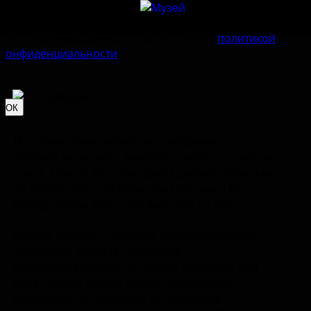
Наш сайт использует
cookie-файлы
. Продолжая им
пользоваться, вы соглашаетесь на обработку
персональных данных в соответствии с
политикой
конфиденциальности
.
ОК
На территории музея-заповедника
«Изборск» можно заметить много следов на
снегу. Почти все они принадлежат скрытым
от наших глаз лесным обитателям. Но
иногда звери всё-таки выходят из леса…
Рыжая лисица – хищное млекопитающее
семейства псовых, наиболее
распространённый и самый крупный вид
рода лисиц. Имеет яркую эффектную
внешность и, конечно, не обделена