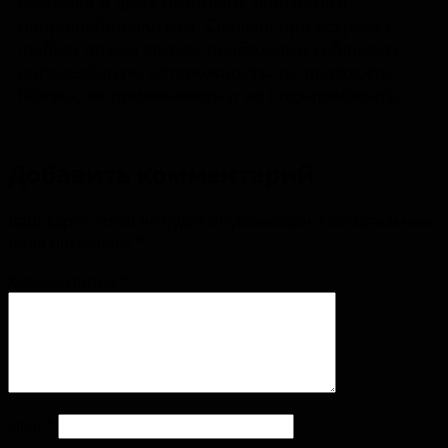
человека и даже начинают заниматься
попрошайничеством. Однако, при встрече с
любым диким зверем необходимо соблюдать
определённую осторожность: не подходить
близко, не приманивать и не подкармливать.
Добавить комментарий
Ваш адрес email не будет опубликован.
Обязательные
поля помечены
*
Комментарий
*
Имя
*