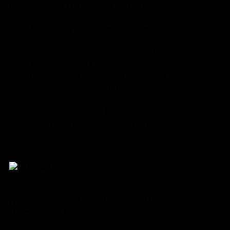
порубежной Изборской земли:
Мы неслучайно эти проекты
открываем здесь, в нашей
исторической экспозиции. Веками
Изборск стоял на защите
российской государственности,
интересов России. Так было на
протяжении нескольких веков, и
так поныне: мы, Изборск, –
приграничный город, приграничная
крепость»
Представитель МИД России в Пскове Сергей
Витальевич Ефименко напомнил
собравшимся о роковой дате – десятилетии