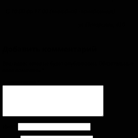
С 10.00 до 17.00 (выходной -понедельник)
ул.Печорская, 41б
Добавить комментарий
Ваш адрес email не будет опубликован.
Обязательные
поля помечены
*
Комментарий
*
Имя
*