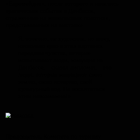
«Евромайдна», после которого и начались
трагические события в Донбассе,
отраженные на живописных полотнах,
представленных на выставке.
Я, конечно, не художник, но вижу,
насколько ярко в этих картинах
переданы чувства, которые
испытывают люди, живущие на
Донбассе, – сказал дипломат, – это
люди, которые защищают свою
землю, свою историю, свой
культурный код. Не восхититься
этим невозможно!»
Председатель Комитета по туризму