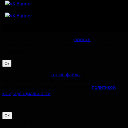
Приглашаем принять участие в
опросе
по оценке
удовлетворённостью работой Музея-заповедника
«‎Изборск».
Ок
Наш сайт использует
cookie-файлы
. Продолжая им
пользоваться, вы соглашаетесь на обработку
персональных данных в соответствии с
политикой
конфиденциальности
.
ОК
Контактная форма