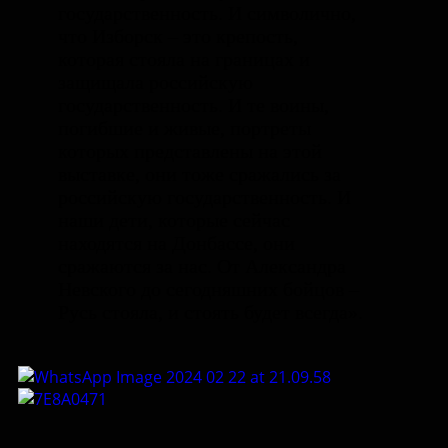
государственность. И символично,
что Изборск – это крепость,
которая стояла на границах и
защищала российскую
государственность. И те воины,
погибшие и живые, портреты
которых представлены на этой
выставке, они тоже сражались за
российскую государственность. И
наши дети, которые сейчас
находятся на Донбассе, они
сражаются за нас. От Александра
Невского до сегодняшних бойцов –
Русь стояла, и стоять будет всегда».