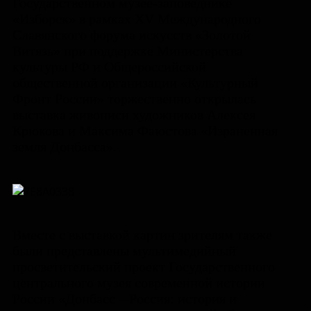
Государственном музее-заповеднике
«Изборск» в рамках XV Международного
Славянского форума искусств «Золотой
Витязь» при поддержке Министерства
культуры РФ и Общероссийской
общественной организации «Культурный
Фронт России» торжественно открылась
выставка живописи художников Алексея
Крюкова и Максима Фаюстова «Израненная
земля Донбасса».
Вместе с выставкой картин зрителям также
были представлены мультимедийный
просветительский проект Государственного
центрального музея современной истории
России «Донбасс – Россия: история и