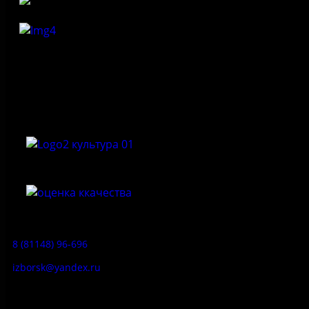
Федеральное государственное бюджетное учреждение
культуры «Государственный историко-архитектурный и
природный музей-заповедник «Изборск»
Приемная:
8 (81148) 96-696
izborsk@yandex.ru
Заказ экскурсий: