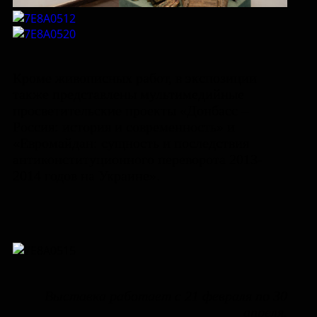
Кроме живописных работ, в экспозиции
также представлены мультимедийные
просветительские проекты «Донбасс –
Россия: история и современность» и
«Евромайдан: сущность и последствия
антиконституционного переворота 2013-
2014 годов на Украине».
Выставка работает с 21 февраля по 30
апреля.