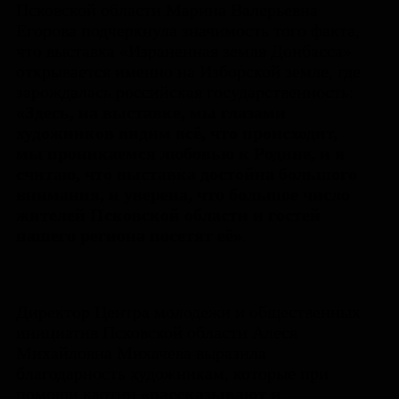
Псковской области Марина Валерьевна
Егорова подчеркнула значимость того факта,
что выставка «Израненная земля Донбасса»
открывается именно на Изборской земле, где
зарождалась российская государственность:
«Здесь, на выставке, мы глазами
художников видим всё, что происходит,
мы проникаемся любовью к Родине, и я
считаю, что выставка достойна большого
внимания, и уверена, что большое число
жителей Псковской области и гостей
нашего региона посетят её»
.
Директор Центра молодежи и общественных
инициатив Псковской области Алеся
Михайловна Михачева выразила
благодарность художникам, которые при
помощи картин
«рассказывают и