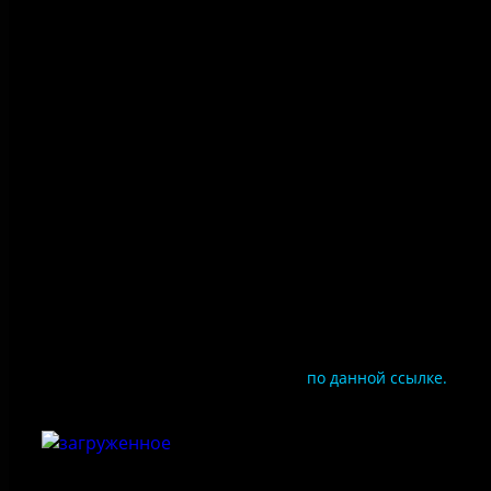
Политика конфиденциальности
Правила посещения
Противодействие коррупции
Цены
Документы
Чтобы оценить условия предоставления услуг
используйте QR-код или перейдите
по данной ссылке.