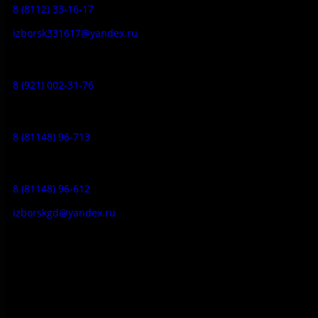
8 (8112) 33-16-17
izborsk331617@yandex.ru
Музей-усадьба народа Сето:
8 (921) 002-31-76
Музейное кафе:
8 (81148) 96-713
Гостевой дом:
8 (81148) 96-612
izborskgd@yandex.ru
Адрес:
Псковская область, Печорский район, д. Изборск, ул.
Печорская, д. 41а