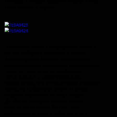
Победы. Сегодня художественное слово
тоже встало в строй».
В ответном слове к сотрудникам музея и
гостям Изборска художник Алексей
Александрович Крюков, поблагодарив
организаторов и участников выставочного
проекта, тоже отметил символизм
происходящего:
«Действительно,
символично, что эта выставка проходит
здесь, на Изборской земле. И когда
видишь героические лица людей
Донбасса, которые пишут новые
страницы истории России, они
побуждают к тому, чтобы ты о них