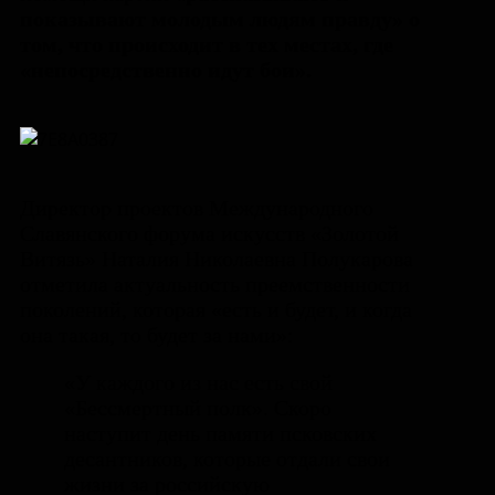
показывают молодым людям правду» о
том, что происходит в тех местах, где
«непосредственно идут бои».
Директор проектов Международного
Славянского форума искусств «Золотой
Витязь» Наталия Николаевна Полукарова
отметила актуальность преемственности
поколений, которая «есть и будет, и когда
она такая, то будет за нами»:
«У каждого из нас есть свой
«Бессмертный полк». Скоро
наступит день памяти псковских
десантников, которые отдали свои
жизни за российскую