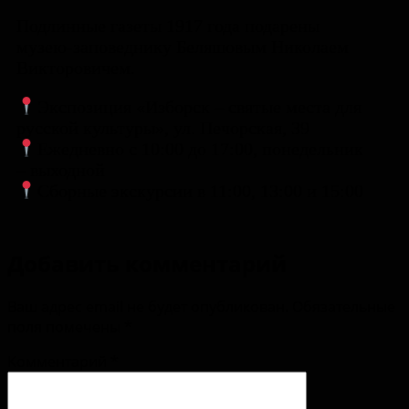
Подлинные газеты 1917 года подарены
музею-заповеднику Беляшовым Николаем
Викторовичем.
Экспозиция «Изборск – святые места для
русской культуры», ул. Печорская, 39
Ежедневно с 10:00 до 17:00, понедельник
– выходной
Сборные экскурсии в 11:00, 13:00 и 15:00
Добавить комментарий
Ваш адрес email не будет опубликован.
Обязательные
поля помечены
*
Комментарий
*