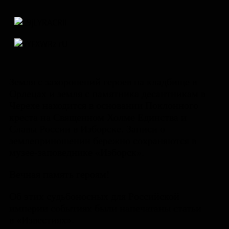
Земля с захоронений героев на кладбище в
Орлецах и земля с памятника десантникам в
Черехе находится в основании Поклонного
креста на Священном Холме Единства и
Славы России в Изборске. Записи о
землеприношении бережно сохраняются в
музее-заповеднике «Изборск».
Вечная память героям!
Об этих судьбоносных для Российской
империи событиях были напечатаны статьи
в «Известиях».