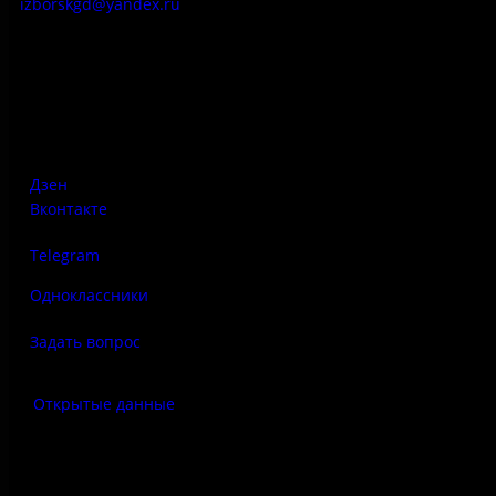
izborskgd@yandex.ru
Адрес:
Псковская область, Печорский район, д. Изборск, ул.
Печорская, д. 41а
Дзен
Вконтакте
Telegram
Одноклассники
Задать вопрос
Открытые данные
Антитеррор