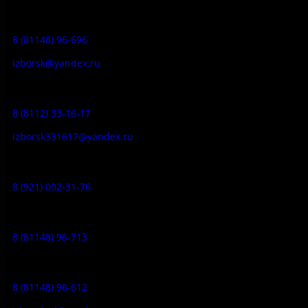
Приемная:
8 (81148) 96-696
izborsk@yandex.ru
Заказ экскурсий:
8 (8112) 33-16-17
izborsk331617@yandex.ru
Музей-усадьба народа Сето:
8 (921) 002-31-76
Музейное кафе:
8 (81148) 96-713
Гостевой дом:
8 (81148) 96-612