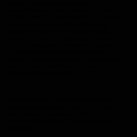
дороге. Однако из-за волнений
императорскому поезду пришлось повернуть
на Псков, где к Государю прибыла делегация
от уже сформированного в Петрограде
Временного комитета Государственной
Думы. Состоялась встреча с депутатами
Думы Александром Гучковым и Василием
Шульгиным. По итогам этой встречи
Николай подписал манифест об отречении в
пользу своего брата Великого князя
Михаила Александровича.
Однако Михаил Александрович отказался
принять царскую власть, уже 3 (16) марта
подписав акт о неприятии престола до
решения этого вопроса Учредительным
собранием.