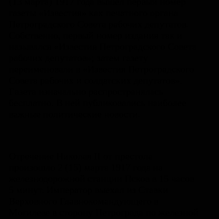
(13 марта) 1917 года вышел первый номер
газеты «Известия» как печатного органа
Петроградского Совета рабочих депутатов.
Собственно, первый номер издания так и
назывался «Известия Петроградского Совета
рабочих депутатов»; затем газету
переименовали в «Известия Петроградского
Совета рабочих и солдатских депутатов».
Газета изначально распространялась
бесплатно. В ней публиковались наиболее
важные политические новости.
Отречение Николая II от престола
произошло 2 (15) марта 1917 года на
железнодорожной станции Псков в 15 часов
5 минут. Император выехал из Ставки
Верховного Главнокомандующего в
Могилеве в сторону Петрограда по железной