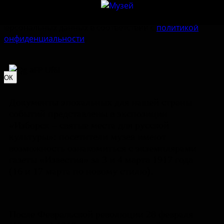
Наш сайт использует
cookie-файлы
. Продолжая им
пользоваться, вы соглашаетесь на обработку
персональных данных в соответствии с
политикой
конфиденциальности
.
ОК
Документы эпохальных для нашей страны
событий представлены в экспозиции
«Изборск – святые места для русской
культуры»: посетители музея имеют
возможность ознакомиться с экземплярами
газеты «Известия» за 3 и 4 марта 1917 года
(16 и 17 марта по новому стилю).
После Февральской революции 28 февраля