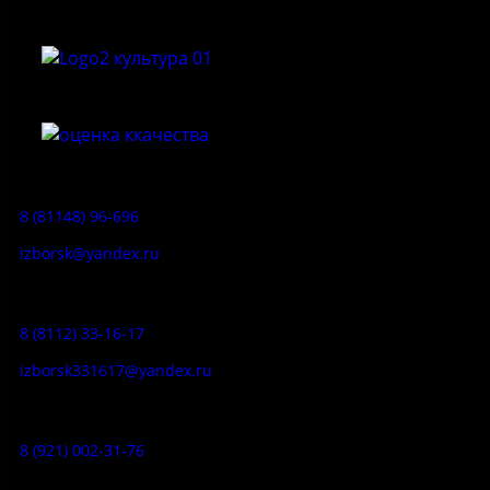
Приемная:
8 (81148) 96-696
izborsk@yandex.ru
Заказ экскурсий:
8 (8112) 33-16-17
izborsk331617@yandex.ru
Музей-усадьба народа Сето:
8 (921) 002-31-76
Музейное кафе: