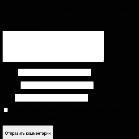
Ваш адрес email не будет опубликован.
Обязательные
поля помечены
*
Комментарий
*
Имя
*
Email
*
Сайт
Сохранить моё имя, email и адрес сайта в этом
браузере для последующих моих комментариев.