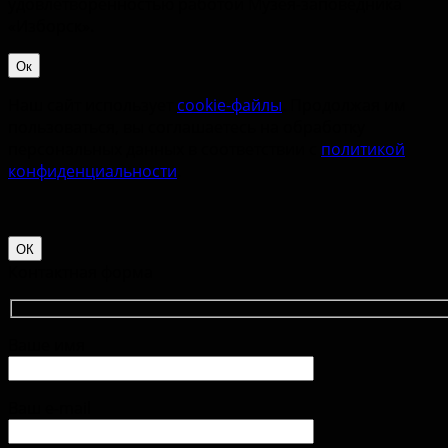
удовлетворённостью работой Музея-заповедника
«‎Изборск».
Ок
Наш сайт использует
cookie-файлы
. Продолжая им
пользоваться, вы соглашаетесь на обработку
персональных данных в соответствии с
политикой
конфиденциальности
.
ОК
Контактная форма
Ваше имя
Ваш e-mail