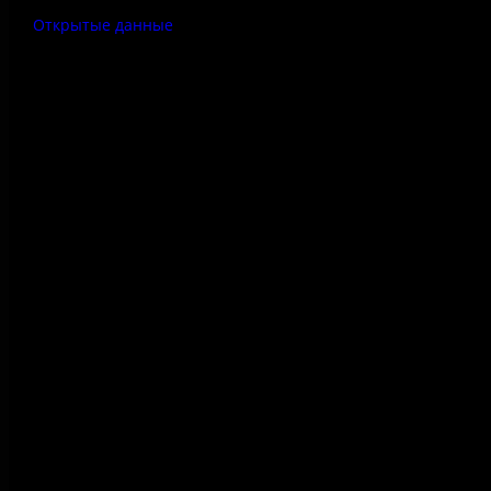
Открытые данные
Антитеррор
Правила использования
материалов сайта
Политика конфиденциальности
Правила посещения
Противодействие коррупции