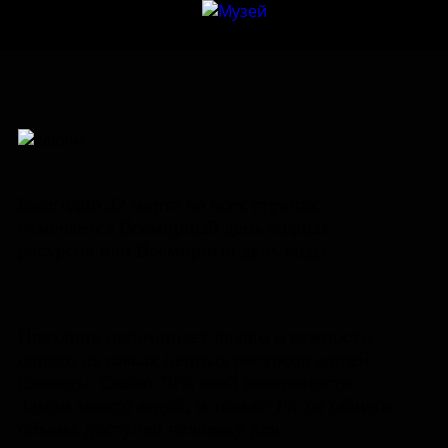
Ежегодно 22 марта во всех странах
отмечается Всемирный день водных
ресурсов или Всемирный день воды.
Праздник напоминает людям о важности
одного из самых ценных ресурсов нашей
планеты. Около 70% всей поверхности
Земли занято водой, и только 1% от общего
объема доступен человеку для