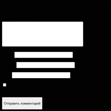
Ваш адрес email не будет опубликован.
Обязательные
поля помечены
*
Комментарий
*
Имя
*
Email
*
Сайт
Сохранить моё имя, email и адрес сайта в этом
браузере для последующих моих комментариев.