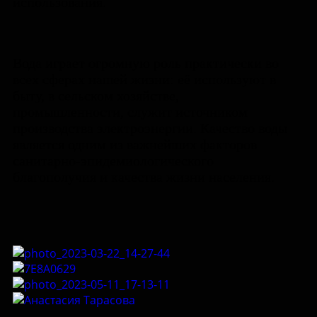
использования.
Вода играет огромную роль практически во
всех сферах нашей жизни: её используют в
быту, в сельском хозяйстве,
промышленности, служит источником
производства электроэнергии. Качество воды
является одним из важнейших факторов
санитарно-эпидемиологического
благополучия и качества жизни населения.