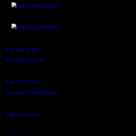
Приемная:
8 (81148) 96-696
izborsk@yandex.ru
Заказ экскурсий:
8 (8112) 33-16-17
izborsk331617@yandex.ru
Музей-усадьба народа Сето:
8 (921) 002-31-76
Музейное кафе: