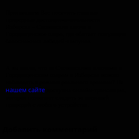
Приглашаем Вас посетить главные
природные достопримечательности
Изборска – Словенские ключи и
Городищенское озеро, где обитает популяция
белоснежных лебедей-шипунов.
А вы знали, что за Словенскими ключами и
Городищенским озером в Изборске можно
наблюдать в режиме реального времени? На
нашем сайте
доступна онлайн-трансляция,
которая позволяет следить за весенней
природой с любого устройства.
Добавить комментарий