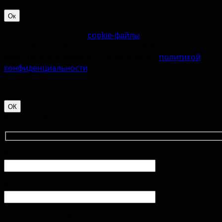
Ок
Наш сайт использует
cookie-файлы
. Продолжая им
пользоваться, вы соглашаетесь на обработку
персональных данных в соответствии с
политикой
конфиденциальности
.
ОК
Контактная форма
Ваше имя
Ваш e-mail
Ваш номер телефона