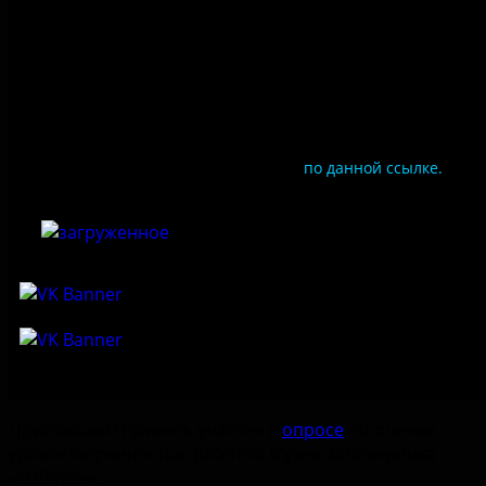
Цены
Документы
Чтобы оценить условия предоставления услуг
используйте QR-код или перейдите
по данной ссылке.
Приглашаем принять участие в
опросе
по оценке
удовлетворённостью работой Музея-заповедника
«‎Изборск».