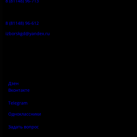
8 (81148) 96-713
Гостевой дом:
8 (81148) 96-612
izborskgd@yandex.ru
Адрес:
Псковская область, Печорский район, д. Изборск, ул.
Печорская, д. 41а
Дзен
Вконтакте
Telegram
Одноклассники
Задать вопрос