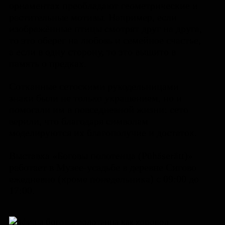
орнаментах преобладают геометрические и
растительные мотивы. Например, если
изображённые птицы смотрят друг на друга,
то это оберег на любовь и семейное счастье,
а если в одну сторону, то это вышито в
память о предках.
Сотканные сетоскими рукодельницами
знаки были не только украшением, но и
помогали им в повседневной жизни: сето
верили, что благодаря символам
моделируются их благополучие и достаток.
Выставка «Боговы полотенца (Pühäserätt)»
работает в Музее-усадьбе в деревне Сигово
ежедневно (кроме понедельника) с 09:00 до
17:00.