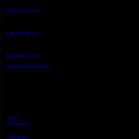
8 (921) 002-31-76
Музейное кафе:
8 (81148) 96-713
Гостевой дом:
8 (81148) 96-612
izborskgd@yandex.ru
Адрес:
Псковская область, Печорский район, д. Изборск, ул.
Печорская, д. 41а
Дзен
Вконтакте
Telegram