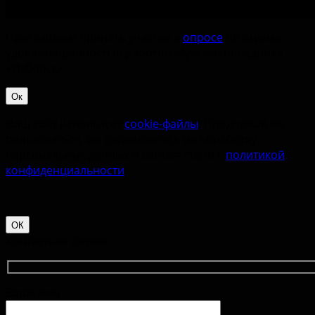
Приглашаем принять участие в
опросе
по оценке
удовлетворённостью работой Музея-заповедника
«‎Изборск».
Ок
Наш сайт использует
cookie-файлы
. Продолжая им
пользоваться, вы соглашаетесь на обработку
персональных данных в соответствии с
политикой
конфиденциальности
.
ОК
Контактная форма
Ваше имя