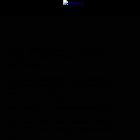
Друзья, приглашаем вас на выставку
«Боговы полотенца (Pühäserätt)» в Музей-
усадьбу народа сето!
Одной из особенностей традиционной
народной культуры сето являются боговы
полотенца, которые отличаются как от
русских иконных полотенец, так и от
полотенец других прибалтийских народов.
В Музее-усадьбе сето в деревне Сигово
собрана богатая коллекция украшенного
орнаментами текстиля. В сетоских