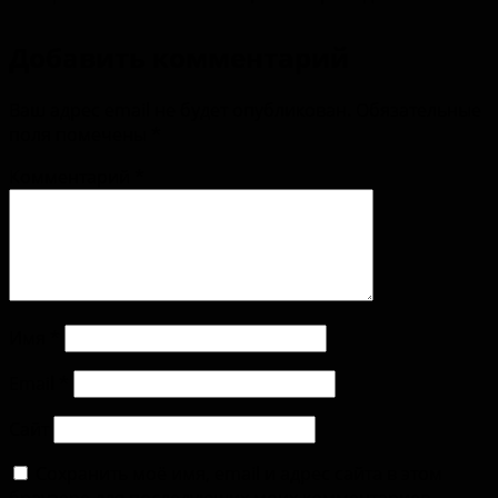
Добавить комментарий
Ваш адрес email не будет опубликован.
Обязательные
поля помечены
*
Комментарий
*
Имя
*
Email
*
Сайт
Сохранить моё имя, email и адрес сайта в этом
браузере для последующих моих комментариев.