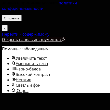
данных и принимаю условия
политики
конфиденциальности
.
х
Перейти к содержимому
Открыть панель инструментов
Помощь слабовидящим
Увеличить текст
Уменьшить текст
Черно-белое
Высокий контраст
Негатив
Светлый фон
Сброс