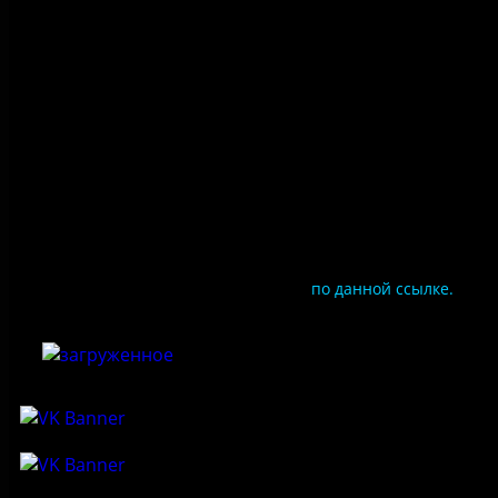
Правила посещения
Противодействие коррупции
Цены
Документы
Чтобы оценить условия предоставления услуг
используйте QR-код или перейдите
по данной ссылке.