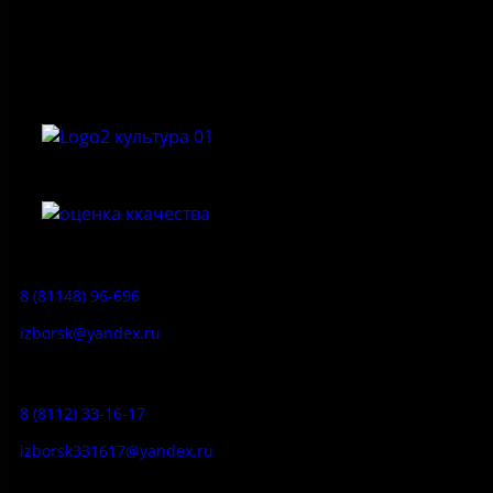
Федеральное государственное бюджетное учреждение
культуры «Государственный историко-архитектурный и
природный музей-заповедник «Изборск»
Приемная:
8 (81148) 96-696
izborsk@yandex.ru
Заказ экскурсий:
8 (8112) 33-16-17
izborsk331617@yandex.ru
Музей-усадьба народа Сето: