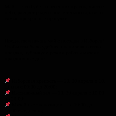
Май ― это буйство весенних красок, чистое
небо, расцвет радуги после теплого дождя и
самые прекрасные прогулки.
Предлагаем начать май с поездки в Изборск!
Чтобы вам было удобнее планировать свою
поездку, публикуем режим работы музея в
праздничные дни:
Изборская крепость — 29, 30 апреля и 10,
11 мая с 09:00 до 20:00;
Выставочный зал — 29, 30 апреля с 10:00
до 20:00;
Музейные экспозиции — с 10:00 до
18:00 ежедневно;