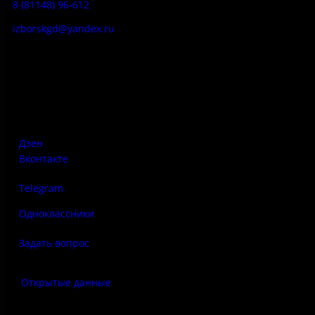
8 (81148) 96-612
izborskgd@yandex.ru
Адрес:
Псковская область, Печорский район, д. Изборск, ул.
Печорская, д. 41а
Дзен
Вконтакте
Telegram
Одноклассники
Задать вопрос
Открытые данные