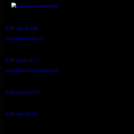
Приемная:
8 (81148) 96-696
izborsk@yandex.ru
Заказ экскурсий:
8 (8112) 33-16-17
izborsk331617@yandex.ru
Музей-усадьба народа Сето:
8 (921) 002-31-76
Музейное кафе:
8 (81148) 96-713
Гостевой дом: