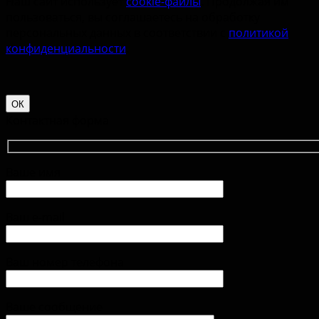
Наш сайт использует
cookie-файлы
. Продолжая им
пользоваться, вы соглашаетесь на обработку
персональных данных в соответствии с
политикой
конфиденциальности
.
ОК
Контактная форма
Ваше имя
Ваш e-mail
Ваш номер телефона
Ваше сообщение