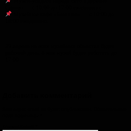
Музей-усадьба народа сето в деревне
Сигово — с 10:00 до 17:00 ежедневно;
Музейное кафе «Блинная» — с 10:00 до
18:00 ежедневно.
29 апреля на всех музейных объектах будет
рабочий день, 8 мая музей будет работать до
17:00.
Добавить комментарий
Ваш адрес email не будет опубликован.
Обязательные
поля помечены
*
Комментарий
*