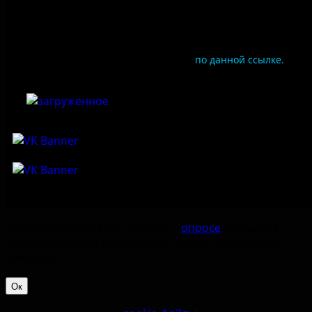
Документы
Чтобы оценить условия предоставления услуг
используйте QR-код или перейдите
по данной ссылке.
Приглашаем принять участие в
опросе
по оценке
удовлетворённостью работой Музея-заповедника
«‎Изборск».
Ок