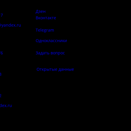
сий:
использован
материалов 
Дзен
17
Вконтакте
@yandex.ru
Telegram
Политика
ба народа
конфиденциа
Одноклассники
76
Задать вопрос
Правила по
фе:
Открытые данные
3
Противод
корру
:
2
Цены
dex.ru
Документы