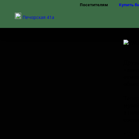
Посетителям
Купить б
Режим работы
Печорская 41а
Цены
Правила посещения
Частые вопросы
Как добраться
Доступная среда
Друзь
«взят
отмен
объек
Тепер
музей
в нач
соста
• Экс