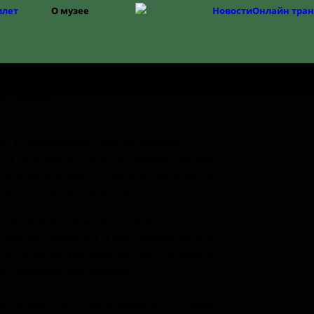
илет
О музее
Новости
Онлайн тра
Структура
История музея
Фонды
История Изборска
я, к сожалению, мы не можем
ь и отменить» понедельники, но мы
яем выходные по понедельникам на
тах музея-заповедника!
ь вы вновь можете посещать
ные экспозиции и выставочный зал
але недели. Интереснее это делать в
ве сборных экскурсий:
позиция «Летопись древнего города