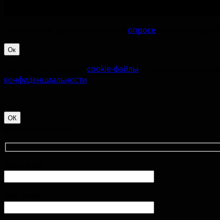
Приглашаем принять участие в
опросе
по оценке удовл
Ок
Наш сайт использует
cookie-файлы
. Продолжая им поль
конфиденциальности
.
ОК
Контактная форма
Ваше имя
Ваш e-mail