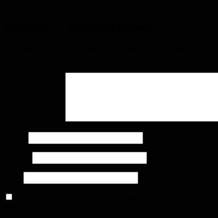
Добавить комментарий
Ваш адрес email не будет опубликован.
Обязательные 
*
Комментарий
*
Имя
*
Email
*
Сайт
Сохранить моё имя, email и адрес сайта в этом брау
последующих моих комментариев.