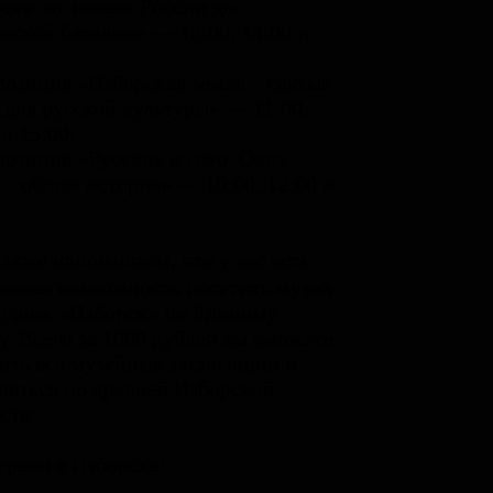
ска: от начала России до
вской баталии» — 12:00, 14:00 и
;
позиция «Изборская земля – святые
 для русской культуры» — 11:00,
 и 15:00;
позиция «Русские и сето. Одна
 – общая история» — 10:00, 12:00 и
.
акже напоминаем, что у вас есть
асная возможность посетить музей-
едник «Изборск» по Единому
у. Всего за 1000 рублей вы сможете
ить все музейные экспозиции и
ляться по древней Изборской
сти
тречи в Изборске!