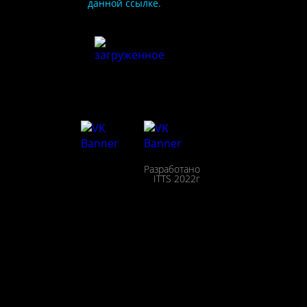
данной ссылке.
ия
сайта
льности
сещения
Разработано
ействие
ITTS 2022г
пции