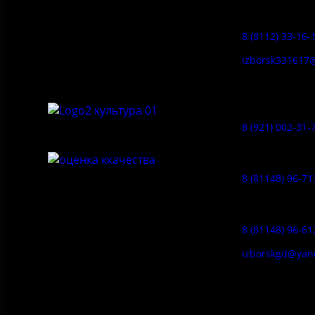
Заказ экскур
бюджетное учреждение культуры
«Государственный историко-
8 (8112) 33-16-
архитектурный и природный музей-
заповедник «Изборск»
izborsk331617
Музей-усадь
Сето:
8 (921) 002-31-
Музейное ка
8 (81148) 96-71
Гостевой дом
8 (81148) 96-61
izborskgd@yan