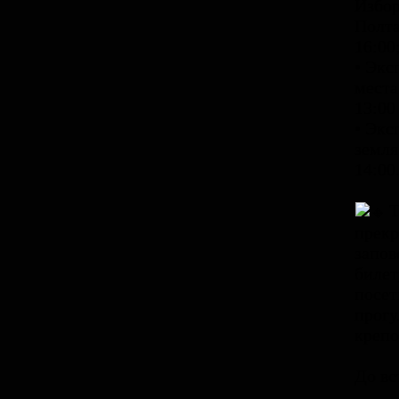
Избор
Полта
16:00
• Экс
места
13:00
• Экс
земля
14:00
Т
прекр
запов
билет
посет
прогу
крепо
До вс