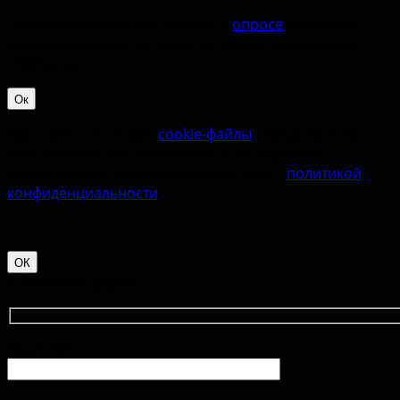
Приглашаем принять участие в
опросе
по оценке
удовлетворённостью работой Музея-заповедника
«‎Изборск».
Ок
Наш сайт использует
cookie-файлы
. Продолжая им
пользоваться, вы соглашаетесь на обработку
персональных данных в соответствии с
политикой
конфиденциальности
.
ОК
Контактная форма
Ваше имя