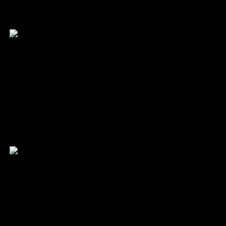
деревянного ангелочка.
После открытия выставки «Чудо
Преображения» в выставочном зале
состоится авторская экскурсия по выставке,
лекция-презентация о традиционных поясах
Олонецкой губернии «Пояс: путь, преграда,
узы?» и мастер-класс «Остров
Преображения» по изготовлению открытки
с силуэтами Кижского архитектурного
ансамбля.
Самые смелые гости смогут
отправиться в виртуальный полёт над
островом Кижи в VR-очках.
Мы ждем вас в Изборске 18 мая с 16.00.
Вход свободный.