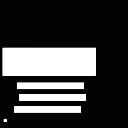
Добавить комментарий
Ваш адрес email не будет опубликован.
Обязательные
поля помечены
*
Комментарий
*
Имя
*
Email
*
Сайт
Сохранить моё имя, email и адрес сайта в этом
браузере для последующих моих комментариев.