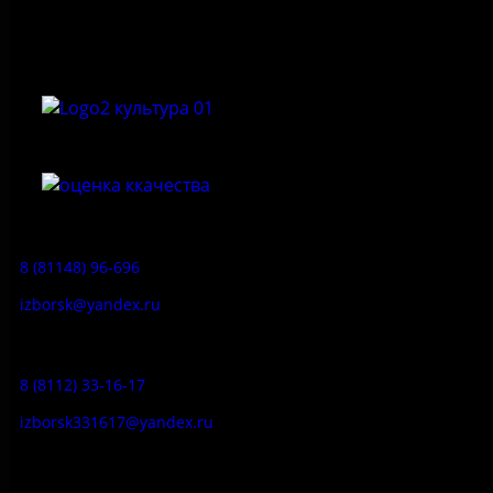
природный музей-заповедник «Изборск»
Приемная:
8 (81148) 96-696
izborsk@yandex.ru
Заказ экскурсий:
8 (8112) 33-16-17
izborsk331617@yandex.ru
Музей-усадьба народа Сето: