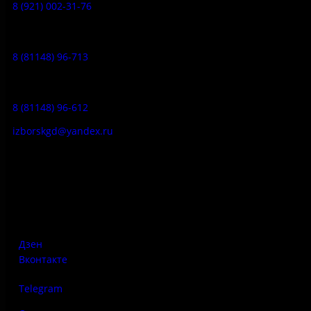
8 (921) 002-31-76
Музейное кафе:
8 (81148) 96-713
Гостевой дом:
8 (81148) 96-612
izborskgd@yandex.ru
Адрес:
Псковская область, Печорский район, д. Изборск, ул.
Печорская, д. 41а
Дзен
Вконтакте
Telegram