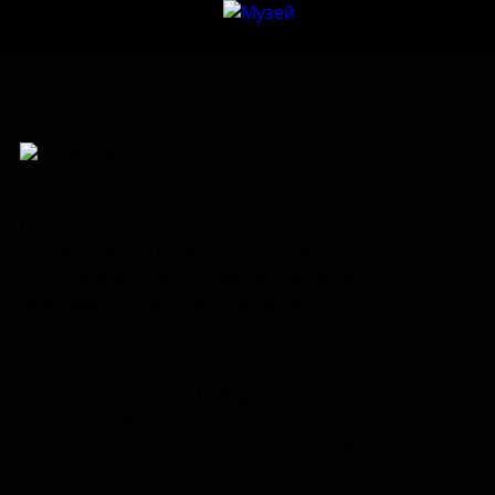
Сотрудники Государственного музея-
заповедника «Кижи» подготовили для
участников Ночи музеев в Изборске
программу «Под крылом ангела».
С 16:00 до 18:00 в Изборской крепости будет
проходить бесплатные мастер-классы по
традиционным ремеслам острова Кижи и
изготовлению памятных сувениров.