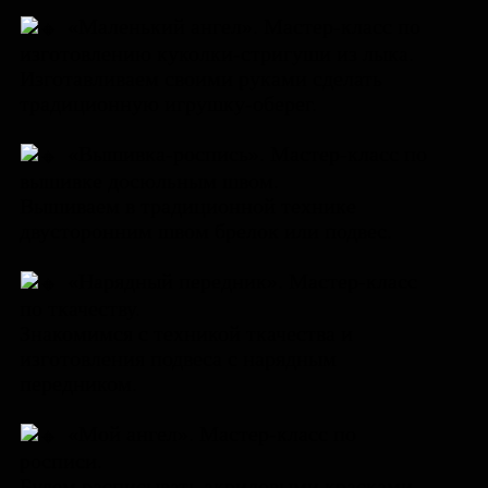
«Маленький ангел». Мастер-класс по
изготовлению куколки-стригуши из лыка.
Изготавливаем своими руками сделать
традиционную игрушку-оберег.
«Вышивка-роспись». Мастер-класс по
вышивке досюльным швом.
Вышиваем в традиционной технике
двусторонним швом брелок или подвес.
«Нарядный передник». Мастер-класс
по ткачеству.
Знакомимся с техникой ткачества и
изготовления подвеса с нарядным
передником.
«Мой ангел». Мастер-класс по
росписи.
Будем расписывать акриловыми красками