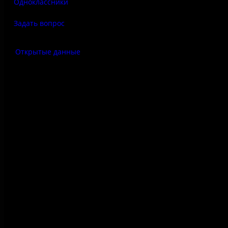
Одноклассники
Задать вопрос
Открытые данные
Антитеррор
Правила использования
материалов сайта
Политика конфиденциальности
Правила посещения