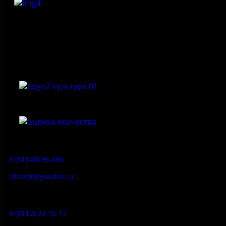
Федеральное государственное бюджетное учреждение
культуры «Государственный историко-архитектурный и
природный музей-заповедник «Изборск»
Приемная:
8 (81148) 96-696
izborsk@yandex.ru
Заказ экскурсий:
8 (8112) 33-16-17