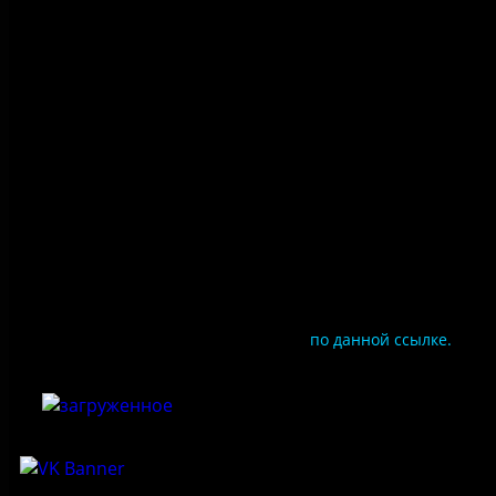
Правила посещения
Противодействие коррупции
Цены
Документы
Чтобы оценить условия предоставления услуг
используйте QR-код или перейдите
по данной ссылке.