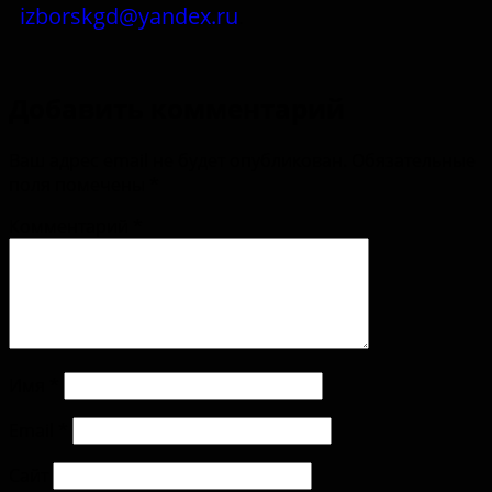
izborskgd@yandex.ru
.
Добавить комментарий
Ваш адрес email не будет опубликован.
Обязательные
поля помечены
*
Комментарий
*
Имя
*
Email
*
Сайт