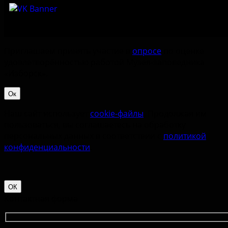
Приглашаем принять участие в
опросе
по оценке
удовлетворённостью работой Музея-заповедника
«‎Изборск».
Ок
Наш сайт использует
cookie-файлы
. Продолжая им
пользоваться, вы соглашаетесь на обработку
персональных данных в соответствии с
политикой
конфиденциальности
.
ОК
Контактная форма