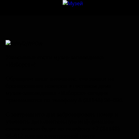
Уважаемые гости музея-заповедника
«Изборск»!
Обращаем ваше внимание, что заявки на
бронирование номеров в гостевом доме
музея-заповедника «Изборск» сегодня
принимаются по телефону 8 (81148) 96-696.
С завтрашнего дня забронировать номер и
уточнить дополнительную информацию
снова можно будет по телефону +7 (81148)
96-612 или по электронной почте