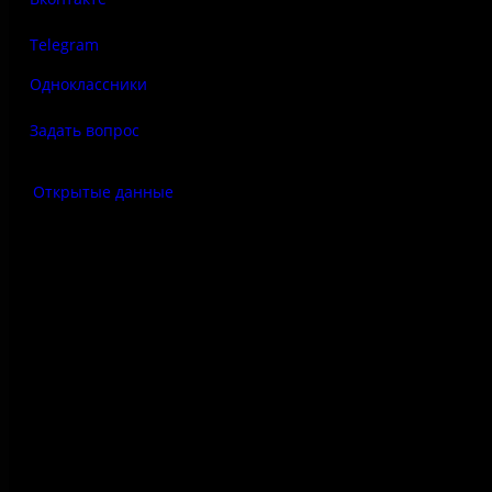
Telegram
Одноклассники
Задать вопрос
Открытые данные
Антитеррор
Правила использования
материалов сайта
Политика конфиденциальности