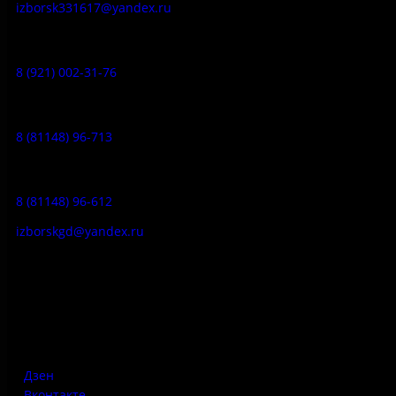
izborsk331617@yandex.ru
Музей-усадьба народа Сето:
8 (921) 002-31-76
Музейное кафе:
8 (81148) 96-713
Гостевой дом:
8 (81148) 96-612
izborskgd@yandex.ru
Адрес:
Псковская область, Печорский район, д. Изборск, ул.
Печорская, д. 41а
Дзен
Вконтакте