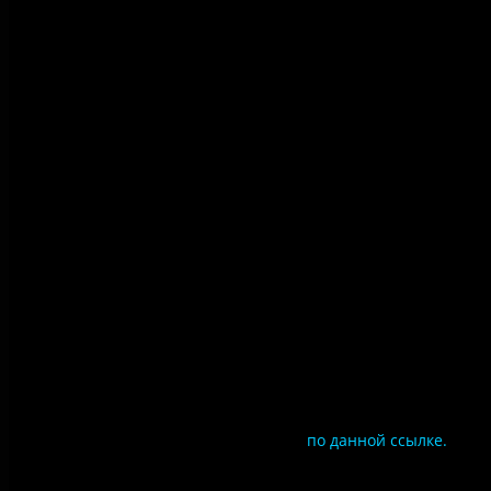
Политика конфиденциальности
Правила посещения
Противодействие коррупции
Цены
Документы
Чтобы оценить условия предоставления услуг
используйте QR-код или перейдите
по данной ссылке.