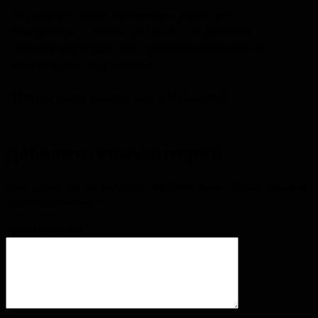
Музейное кафе «Блинная» работает
ежедневно с 10:00 до 18:00. На уютных
летних верандах так приятно освежиться
прохладной окрошкой!
Всегда рады видеть вас в Изборске!
Добавить комментарий
Ваш адрес email не будет опубликован.
Обязательные
поля помечены
*
Комментарий
*