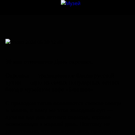
30 мая отмечается День окрошки.
Окрошка — традиционное блюдо русской
кухни — одно из самых популярных летних
блюд в музейном кафе «Блинная».
С приходом тепла появляются свежие овощи
и зелень, к тому же этот холодный суп —
лучшая еда для летнего периода, хорошо
освежающая в жаркий день. Поэтому не
удивительно, что накануне лета, празднуют