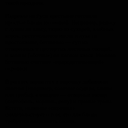
такой праздник.
Издревле на Руси крестьяне готовили
простые блюда из овощей. Например, редьку
с луком на квасу, тюрю из сухарей, хлебных
корок, растительного масла и лука на
простокваше, ботвинью — суп из
отваренных и протертых листовых овощей,
и зелени («ботвы») на кислом квасе. Именно
ботвинью считают «прародительницей»
окрошки.
В ранних вариантах в окрошку добавляли
соленья (например, соленые огурцы, сливы
или грибы), а позднее — отварные овощи
(картофель, морковь, репу) и пряные травы.
Кстати, название «окрошка»
свидетельствует о том, что для блюда
требуется покрошить овощи.