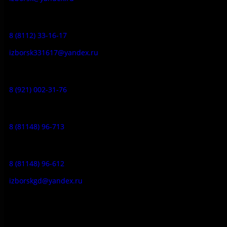
Заказ экскурсий:
8 (8112) 33-16-17
izborsk331617@yandex.ru
Музей-усадьба народа Сето:
8 (921) 002-31-76
Музейное кафе:
8 (81148) 96-713
Гостевой дом:
8 (81148) 96-612
izborskgd@yandex.ru
Адрес:
Псковская область, Печорский район, д. Изборск, ул.