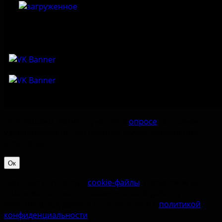
Приглашаем принять участие в
опросе
по оценке
удовлетворённостью работой Музея-заповедника
«‎Изборск».
Ок
Наш сайт использует
cookie-файлы
. Продолжая им
пользоваться, вы соглашаетесь на обработку
персональных данных в соответствии с
политикой
конфиденциальности
.