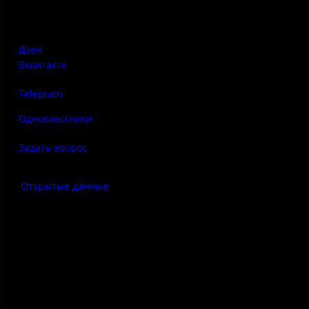
Печорская, д. 41а
Дзен
Вконтакте
Telegram
Одноклассники
Задать вопрос
Открытые данные
Антитеррор
Правила использования
материалов сайта