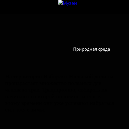
Природная среда
На территории Изборско-Мальской долины
произрастает множество полезных для
человека трав. Традиционно, собирать их
начинают со второй половины июня, к
этому времени они уже успевают набраться
сил после зимы.