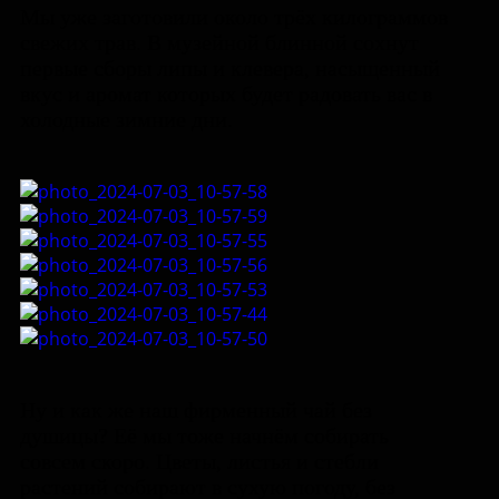
Мы уже заготовили около трёх килограммов
свежих трав. В музейной блинной сохнут
первые сборы липы и клевера, насыщенный
вкус и аромат которых будет радовать вас в
холодные зимние дни.
Ну и как же наш фирменный чай без
душицы? Её мы тоже начнём собирать
совсем скоро. Цветы, листья и стебли
растений собирают в сухую погоду, без