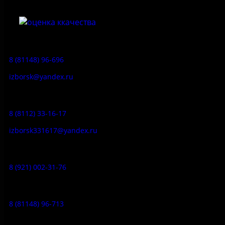
Приемная:
8 (81148) 96-696
izborsk@yandex.ru
Заказ экскурсий:
8 (8112) 33-16-17
izborsk331617@yandex.ru
Музей-усадьба народа Сето:
8 (921) 002-31-76
Музейное кафе:
8 (81148) 96-713
Гостевой дом: