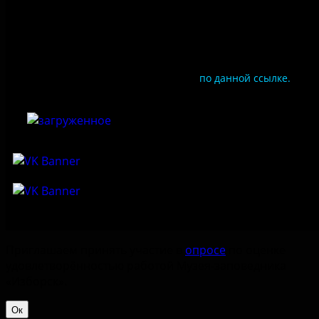
Документы
Чтобы оценить условия предоставления услуг
используйте QR-код или перейдите
по данной ссылке.
Приглашаем принять участие в
опросе
по оценке
удовлетворённостью работой Музея-заповедника
«‎Изборск».
Ок