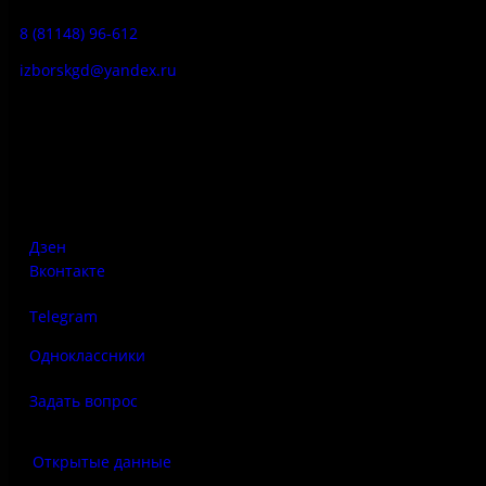
8 (81148) 96-612
izborskgd@yandex.ru
Адрес:
Псковская область, Печорский район, д. Изборск, ул.
Печорская, д. 41а
Дзен
Вконтакте
Telegram
Одноклассники
Задать вопрос
Открытые данные