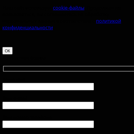
Наш сайт использует
cookie-файлы
. Продолжая им
пользоваться, вы соглашаетесь на обработку
персональных данных в соответствии с
политикой
конфиденциальности
.
ОК
Контактная форма
Ваше имя
Ваш e-mail
Ваш номер телефона