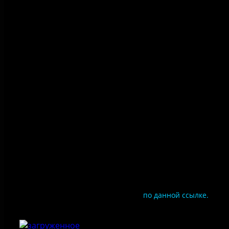
Политика конфиденциальности
Правила посещения
Противодействие коррупции
Цены
Документы
Чтобы оценить условия предоставления услуг
используйте QR-код или перейдите
по данной ссылке.