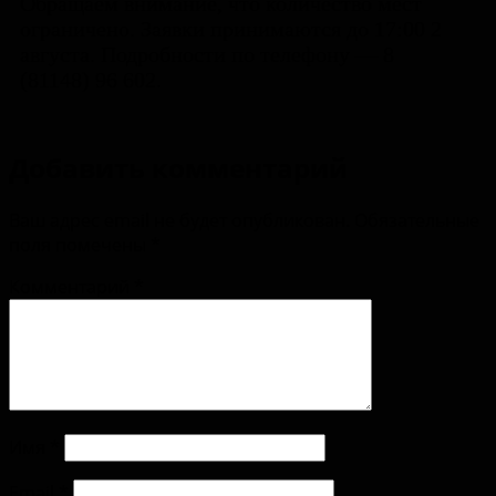
Обращаем внимание, что количество мест
ограничено. Заявки принимаются до 17:00 2
августа. Подробности по телефону — 8
(81148) 96 602.
Добавить комментарий
Ваш адрес email не будет опубликован.
Обязательные
поля помечены
*
Комментарий
*
Имя
*
Email
*