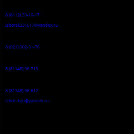
Заказ экскурсий:
8 (8112) 33-16-17
izborsk331617@yandex.ru
Музей-усадьба народа Сето:
8 (921) 002-31-76
Музейное кафе:
8 (81148) 96-713
Гостевой дом:
8 (81148) 96-612
izborskgd@yandex.ru
Адрес:
Псковская область, Печорский район, д. Изборск, ул.
Печорская, д. 41а