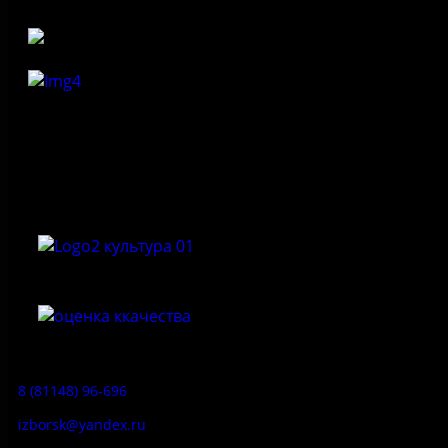
Федеральное государственное бюджетное учреждение
культуры «Государственный историко-архитектурный и
природный музей-заповедник «Изборск»
Приемная:
8 (81148) 96-696
izborsk@yandex.ru