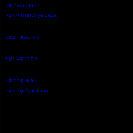
8 (8112) 33-16-17
izborsk331617@yandex.ru
Музей-усадьба народа Сето:
8 (921) 002-31-76
Музейное кафе:
8 (81148) 96-713
Гостевой дом:
8 (81148) 96-612
izborskgd@yandex.ru
Адрес:
Псковская область, Печорский район, д. Изборск, ул.
Печорская, д. 41а