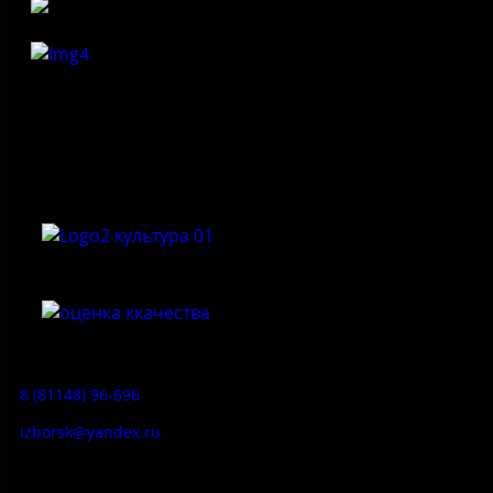
Федеральное государственное бюджетное учреждение
культуры «Государственный историко-архитектурный и
природный музей-заповедник «Изборск»
Приемная:
8 (81148) 96-696
izborsk@yandex.ru
Заказ экскурсий: