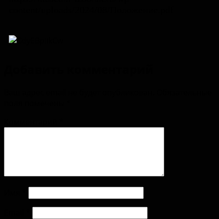
content/uploads/2024/08/Положение.pdf
Добавить комментарий
Ваш адрес email не будет опубликован.
Обязательные
поля помечены
*
Комментарий
*
Имя
*
Email
*