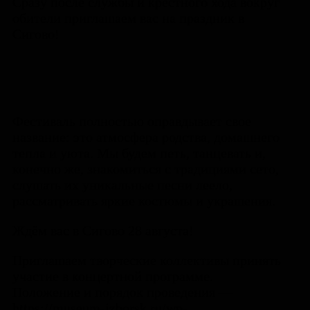
Сразу после службы и крестного хода вокруг
обители приглашаем вас на праздник в
Сигово!
Фестиваль полностью оправдывает свое
название: это атмосфера родства, домашнего
тепла и уюта. Мы будем петь, танцевать и,
конечно же, знакомиться с традициями сето,
слушать их уникальные песни леело,
рассматривать яркие костюмы и украшения.
Ждём вас в Сигово 28 августа!
Приглашаем творческие коллективы принять
участие в концертной программе.
Положение и порядок проведения —
https://museum-izborsk.ru/wp-