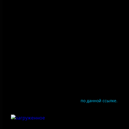
Политика конфиденциальности
Правила посещения
Противодействие коррупции
Цены
Документы
Чтобы оценить условия предоставления услуг
используйте QR-код или перейдите
по данной ссылке.