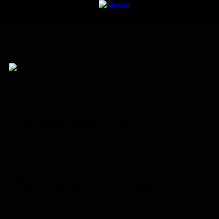
Друзья, рады вам сообщить, что 28 августа в
музее-усадьбе народа сето в деревне Сигово
снова пройдет Международный
этнокультурный фестиваль народа сето
«Сетомаа. Семейные встречи»!
Фестиваль проводится в праздник Успения
Пресвятой Богородицы — главный праздник
Псково-Печерского Свято-Успенского
монастыря, особенный день для народа сето.