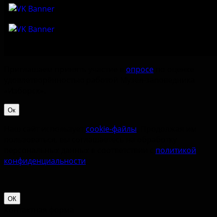
Приглашаем принять участие в
опросе
по оценке
удовлетворённостью работой Музея-заповедника
«‎Изборск».
Ок
Наш сайт использует
cookie-файлы
. Продолжая им
пользоваться, вы соглашаетесь на обработку
персональных данных в соответствии с
политикой
конфиденциальности
.
ОК
Контактная форма