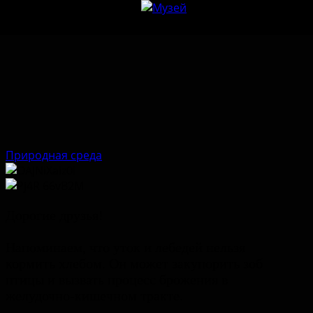
Перейти к содержанию
Природная среда
Дорогие друзья!
Напоминаем, что уток и лебедей нельзя
кормить хлебом. Он может закупорить зоб
птицы и вызвать процесс брожения в
желудочно-кишечном тракте.