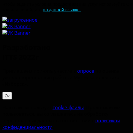
Чтобы оценить условия предоставления услуг используйте QR
код или перейдите
по данной ссылке.
Разработано
ITTS 2022г
Приглашаем принять участие в
опросе
по оценке
удовлетворённостью работой Музея-заповедника
«‎Изборск».
Ок
Наш сайт использует
cookie-файлы
. Продолжая им
пользоваться, вы соглашаетесь на обработку
персональных данных в соответствии с
политикой
конфиденциальности
.