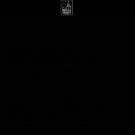
14 ноября в «Изборской палате Русской
словесности и Православной веры» директор
Государственного музея-заповедника
«Изборск» Наталия Петровна Дубровская и
депутат Государственной Думы РФ,
председатель регионального отделения
Общероссийской общественно-
государственной организации «Российское
военно-историческое общество» в Псковской
области депутат Государственной Думы
Александр Александрович Борисов
подписали договор о сотрудничестве.