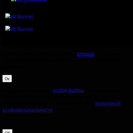
Приглашаем принять участие в
опросе
по оценке
удовлетворённостью работой Музея-заповедника
«‎Изборск».
Ок
Наш сайт использует
cookie-файлы
. Продолжая им
пользоваться, вы соглашаетесь на обработку
персональных данных в соответствии с
политикой
конфиденциальности
.
ОК