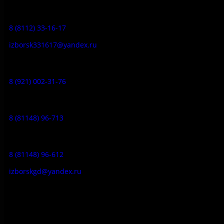
Заказ экскурсий:
8 (8112) 33-16-17
izborsk331617@yandex.ru
Музей-усадьба народа Сето:
8 (921) 002-31-76
Музейное кафе:
8 (81148) 96-713
Гостевой дом:
8 (81148) 96-612
izborskgd@yandex.ru
Адрес:
Псковская область, Печорский район, д. Изборск, ул.