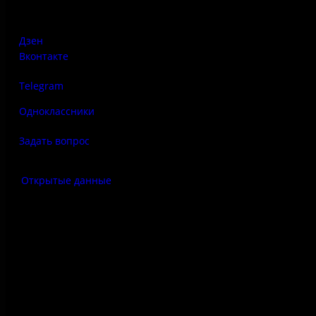
Печорская, д. 41а
Дзен
Вконтакте
Telegram
Одноклассники
Задать вопрос
Открытые данные
Антитеррор
Правила использования
материалов сайта