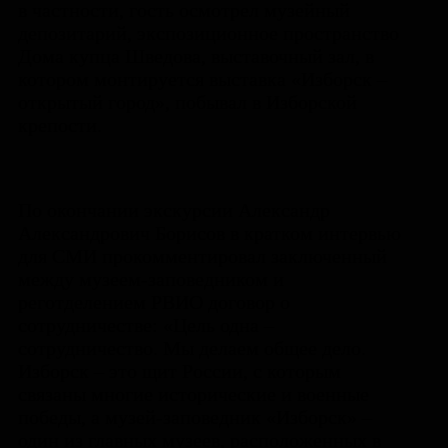
в частности, гость осмотрел музейный
депозитарий, экспозиционное пространство
Дома купца Шведова, выставочный зал, в
котором монтируется выставка «Изборск –
открытый город», побывал в Изборской
крепости.
По окончании экскурсии Александр
Александрович Борисов в кратком интервью
для СМИ прокомментировал заключенный
между музеем-заповедником и
реготделением РВИО договор о
сотрудничестве: «Цель одна –
сотрудничество. Мы делаем общее дело.
Изборск – это щит России, с которым
связаны многие исторические и военные
победы, а музей-заповедник «Изборск» –
один из главных музеев, расположенных в