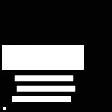
Добавить комментарий
Ваш адрес email не будет опубликован.
Обязательные
поля помечены
*
Комментарий
*
Имя
*
Email
*
Сайт
Сохранить моё имя, email и адрес сайта в этом