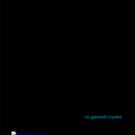
Политика конфиденциальности
Правила посещения
Противодействие коррупции
Цены
Документы
Чтобы оценить условия предоставления услуг
используйте QR-код или перейдите
по данной ссылке.