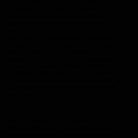
группой. При этом часто отпечатки задних
лап находятся впереди от отпечатков
передних и расставлены шире. Иногда
отпечаток одной передней лапы находится
позади отпечатка другой.
Классическую четырёхчётку оставляют
зайцы (заяц-беляк и заяц-русак). Первый
чаще встречается в лесу, второй
предпочитает луг или поле с отдельными
кустами и деревьями. Размер отпечатка
задней лапы зайца-беляка при прыжках —
8-15 см. Длина следа передней лапы 6-8 см.
Длина прыжков варьирует, чаще всего она
составляет 60-170 см.
Больше информации об обитателях
Изборско-Мальской долины можно узнать
на наших выставках «Кто как зимует» на