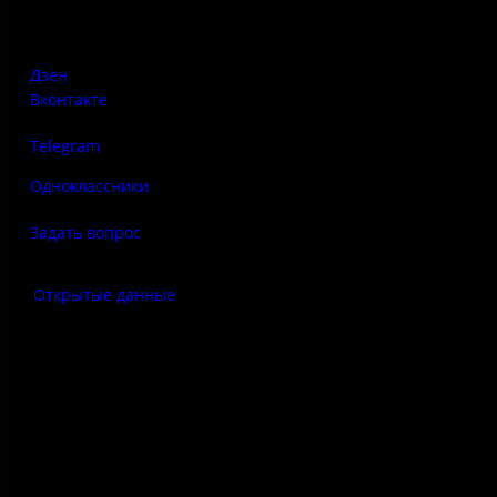
Печорская, д. 41а
Дзен
Вконтакте
Telegram
Одноклассники
Задать вопрос
Открытые данные
Антитеррор
Правила использования
материалов сайта