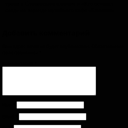
тропе к Словенским ключам и «Кто оставил
след» на веранде музейного кафе «Блинная».
Добавить комментарий
Ваш адрес email не будет опубликован.
Обязательные
поля помечены
*
Комментарий
*
Имя
*
Email
*