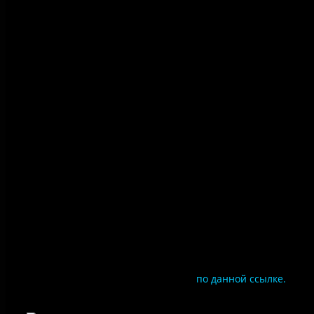
Политика конфиденциальности
Правила посещения
Противодействие коррупции
Цены
Документы
Чтобы оценить условия предоставления услуг
используйте QR-код или перейдите
по данной ссылке.