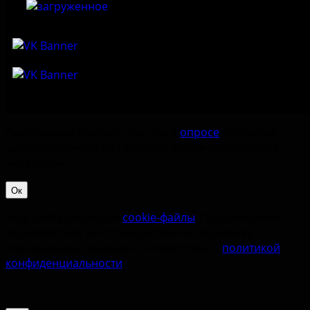
Приглашаем принять участие в
опросе
по оценке
удовлетворённостью работой Музея-заповедника
«‎Изборск».
Ок
Наш сайт использует
cookie-файлы
. Продолжая им
пользоваться, вы соглашаетесь на обработку
персональных данных в соответствии с
политикой
конфиденциальности
.