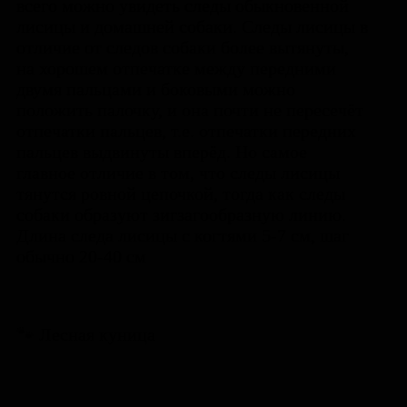
всего можно увидеть следы обыкновенной
лисицы и домашней собаки. Следы лисицы в
отличие от следов собаки более вытянуты,
на хорошем отпечатке между передними
двумя пальцами и боковыми можно
положить палочку, и она почти не пересечёт
отпечатки пальцев, т.е. отпечатки передних
пальцев выдвинуты вперёд. Но самое
главное отличие в том, что следы лисицы
тянутся ровной цепочкой, тогда как следы
собаки образуют зигзагообразную линию.
Длина следа лисицы с когтями 5-7 см, шаг
обычно 20-40 см
🐾 Лесная куница