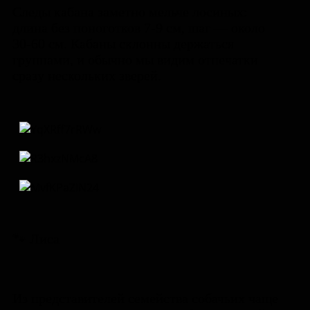
Следы кабана заметно мельче лосиных:
длина без поноготков 7-9 см, шаг — около
30-60 см. Кабаны склонны держаться
группами, и обычно мы видим отпечатки
сразу нескольких зверей.
🐾 Лиса
Из представителей семейства собачьих чаще