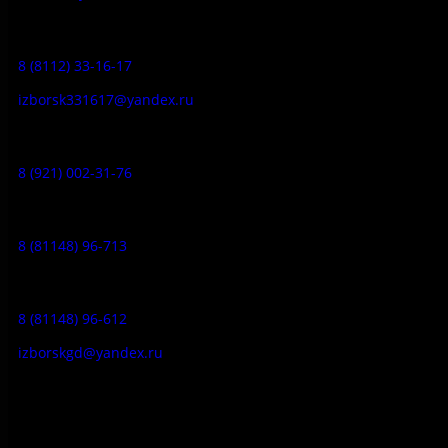
Заказ экскурсий:
8 (8112) 33-16-17
izborsk331617@yandex.ru
Музей-усадьба народа Сето:
8 (921) 002-31-76
Музейное кафе:
8 (81148) 96-713
Гостевой дом:
8 (81148) 96-612
izborskgd@yandex.ru
Адрес:
Псковская область, Печорский район, д. Изборск, ул.