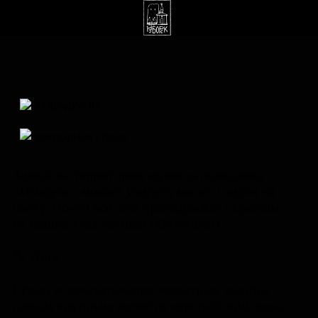
Зимой на территории музея-заповедника
«Изборск» можно увидеть много следов на
снегу. Почти все они принадлежат скрытым
от наших глаз лесным обитателям…
🐾 Лось
Среди млекопитающих животных долины
самым крупным является европейский лось,