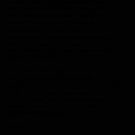
относящийся к отряду парнокопытных. У
всех представителей отряда два крупных
отпечатка оставляют копыта средних
пальцев. Также на задней стороне
конечности имеются два рудиментальных
висячих пальца, расположенных несколько
выше, из-за чего они не всегда
пропечатываются. Второе название малых
пальцев – поноготки.
Следы лося очень крупные — от 12 до 16 см
в длину без поноготков, а с ними — до 25
см. Шаг лося составляет обычно от 70 до 90
см. В глубоком снегу следы лося можно
узнать по тому, что зверь мало чертит
брюхом и ногами в отличие от более
коротконогих животных.
🐾 Кабан