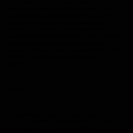
Часто можно увидеть следы, которые
тянутся парными отпечатками: зверь при
прыжках ставил задние лапы точно в след
передних. Получается так называемая
двухчётка. Чаще всего ею передвигаются
представители подсемейства куньих. Самые
крупные следы у лесной куницы: длина
отпечатка 6-8 см, длина прыжков обычно 30-
70 см. На следе отпечатываются пять
пальцев.
🐾 Заяц
Четырёхчётка образуется, когда при
прыжках отпечатываются все четыре лапы
близко друг от друга — компактной