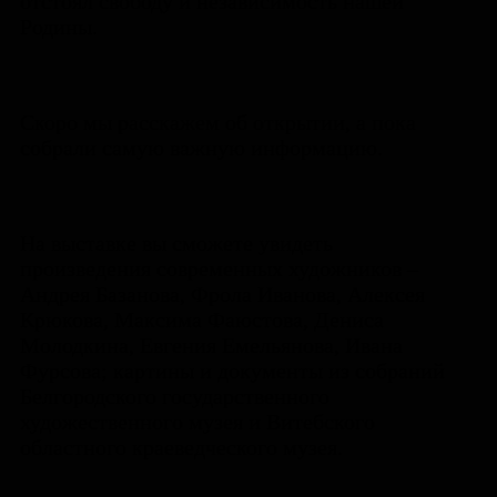
отстоял свободу и независимость нашей
Родины.
Скоро мы расскажем об открытии, а пока
собрали самую важную информацию.
На выставке вы сможете увидеть
произведения современных художников –
Андрея Базанова, Фрола Иванова, Алексея
Крюкова, Максима Фаюстова, Дениса
Молодкина, Евгения Емельянова, Ивана
Фурсова; картины и документы из собраний
Белгородского государственного
художественного музея и Витебского
областного краеведческого музея.