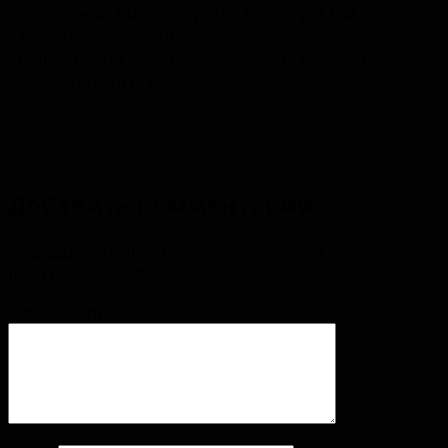
поддержке Министерства культуры РФ,
Российского военно-исторического
общества и Славянского форума искусств
«Золотой Витязь».
Добавить комментарий
Ваш адрес email не будет опубликован.
Обязательные
поля помечены
*
Комментарий
*