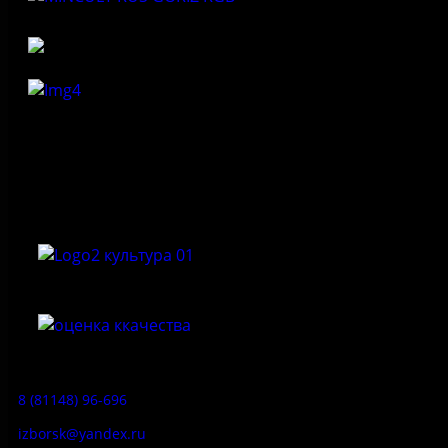
Федеральное государственное бюджетное учреждение
культуры «Государственный историко-архитектурный и
природный музей-заповедник «Изборск»
Приемная:
8 (81148) 96-696
izborsk@yandex.ru