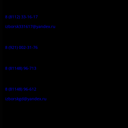
Заказ экскурсий:
8 (8112) 33-16-17
izborsk331617@yandex.ru
Музей-усадьба народа Сето:
8 (921) 002-31-76
Музейное кафе:
8 (81148) 96-713
Гостевой дом:
8 (81148) 96-612
izborskgd@yandex.ru
Адрес:
Псковская область, Печорский район, д. Изборск, ул.