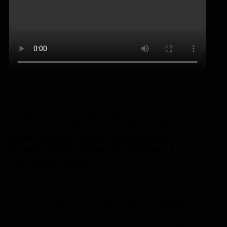
️Друзья! Сегодня мы открыли главную
выставку этого года — «Крепость»,
посвященную 80-летию Победы в Великой
Отечественной войне, бессмертному
подвигу народа, мужеству, героизму и силе
духа наших воинов.
Этим выставочным проектом мы отдаём
дань памяти тем, кто сокрушил врага и