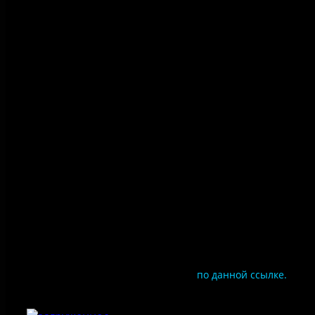
Политика конфиденциальности
Правила посещения
Противодействие коррупции
Цены
Документы
Чтобы оценить условия предоставления услуг
используйте QR-код или перейдите
по данной ссылке.