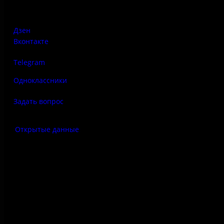
Печорская, д. 41а
Дзен
Вконтакте
Telegram
Одноклассники
Задать вопрос
Открытые данные
Антитеррор
Правила использования
материалов сайта