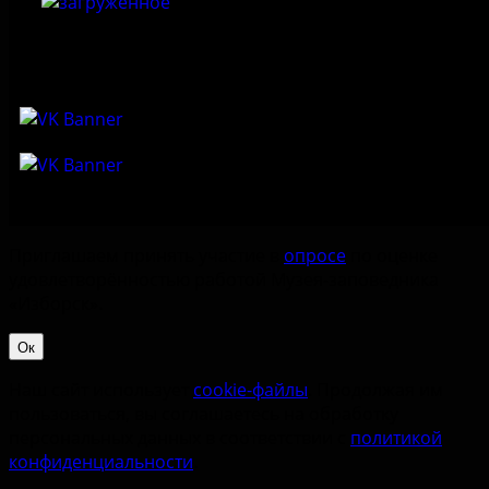
Приглашаем принять участие в
опросе
по оценке
удовлетворённостью работой Музея-заповедника
«‎Изборск».
Ок
Наш сайт использует
cookie-файлы
. Продолжая им
пользоваться, вы соглашаетесь на обработку
персональных данных в соответствии с
политикой
конфиденциальности
.