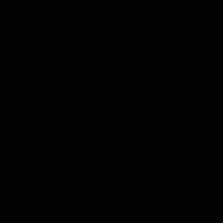
цветов, в углах – мотивы из пышных
растительных композиций, по кайме –
затейливые гирлянды. На каждом платке –
обязательная симметрия, зеркальность
рисунка. Традиционный и самый
узнаваемый символ павловопосадского
платка – роскошная роза, которая
олицетворяет красоту, здоровье и богатство.
Павловопосадский традиционный
платочный узор – замечательное и
причудливое отражение широкой и
многогранной русской души.
У каждой девушки был хоть один платочек с
цветами и кистями. И когда наступал