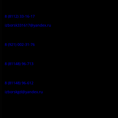
Заказ экскурсий:
8 (8112) 33-16-17
izborsk331617@yandex.ru
Музей-усадьба народа Сето:
8 (921) 002-31-76
Музейное кафе:
8 (81148) 96-713
Гостевой дом:
8 (81148) 96-612
izborskgd@yandex.ru
Адрес:
Псковская область, Печорский район, д. Изборск, ул.