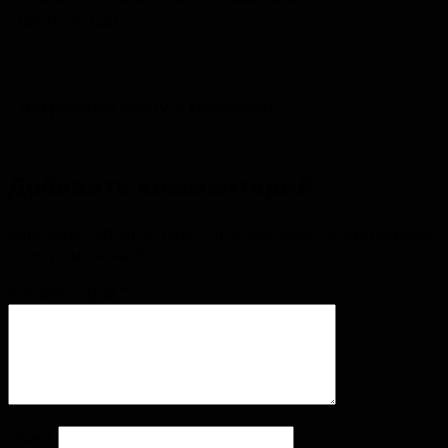
бесплатный!
Встречайте весну в Изборске!
Добавить комментарий
Ваш адрес email не будет опубликован.
Обязательные
поля помечены
*
Комментарий
*
Имя
*