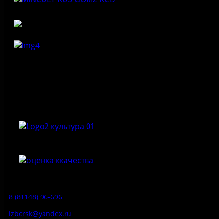
Федеральное государственное бюджетное учреждение
культуры «Государственный историко-архитектурный и
природный музей-заповедник «Изборск»
Приемная:
8 (81148) 96-696
izborsk@yandex.ru