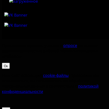
Приглашаем принять участие в
опросе
по оценке
удовлетворённостью работой Музея-заповедника
«‎Изборск».
Ок
Наш сайт использует
cookie-файлы
. Продолжая им
пользоваться, вы соглашаетесь на обработку
персональных данных в соответствии с
политикой
конфиденциальности
.