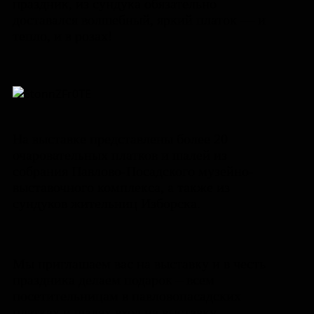
праздник, из сундука обязательно
доставался волшебный, яркий платок — и
тепло, и в розах!
На выставке представлены более 20
очаровательных платков и шалей из
собрания Павлово-Посадского музейно-
выставочного комплекса, а также из
сундуков жительниц Изборска.
Мы приглашаем вас на выставку и в честь
праздника делаем подарок – всем
посетительницам в павловопасадских
платках и шалях вход на выставку