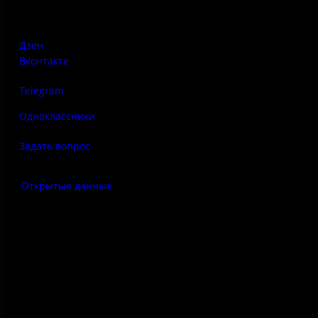
Печорская, д. 41а
Дзен
Вконтакте
Telegram
Одноклассники
Задать вопрос
Открытые данные
Антитеррор
Правила использования
материалов сайта