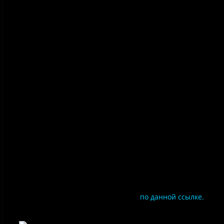
Политика конфиденциальности
Правила посещения
Противодействие коррупции
Цены
Документы
Чтобы оценить условия предоставления услуг
используйте QR-код или перейдите
по данной ссылке.