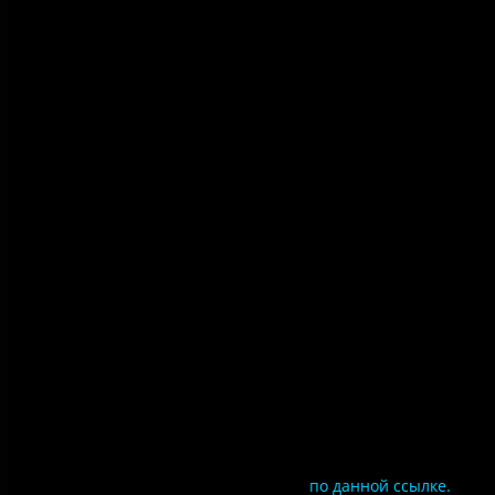
Правила использования
материалов сайта
Политика конфиденциальности
Правила посещения
Противодействие коррупции
Цены
Документы
Чтобы оценить условия предоставления услуг
используйте QR-код или перейдите
по данной ссылке.