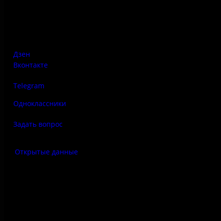
Псковская область, Печорский район, д. Изборск, ул.
Печорская, д. 41а
Дзен
Вконтакте
Telegram
Одноклассники
Задать вопрос
Открытые данные
Антитеррор