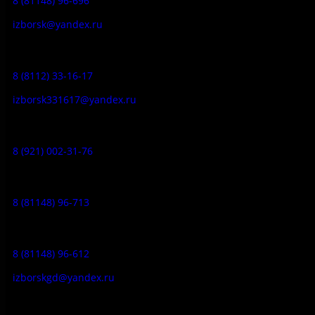
8 (81148) 96-696
izborsk@yandex.ru
Заказ экскурсий:
8 (8112) 33-16-17
izborsk331617@yandex.ru
Музей-усадьба народа Сето:
8 (921) 002-31-76
Музейное кафе:
8 (81148) 96-713
Гостевой дом:
8 (81148) 96-612
izborskgd@yandex.ru
Адрес: