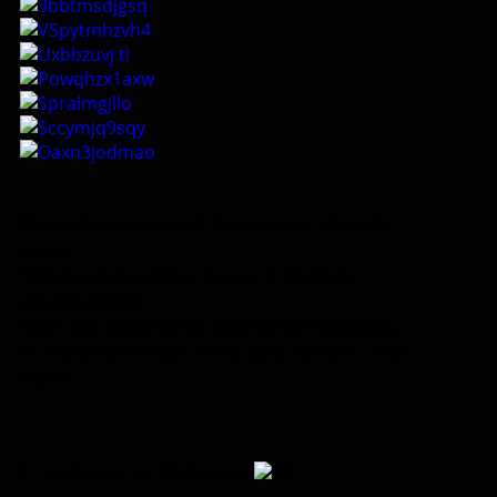
Последний майский день и шаг один до
лета —
Финальный штрих весны к картине
многоцветов…
Вот так завершено рожденье красоты
И к продолженью лето приступит с той
поры!
С любовью из Изборска