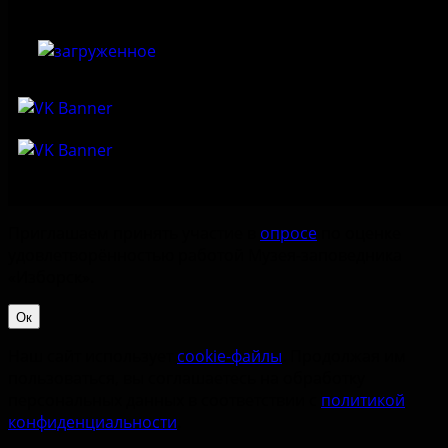
Приглашаем принять участие в
опросе
по оценке
удовлетворённостью работой Музея-заповедника
«‎Изборск».
Ок
Наш сайт использует
cookie-файлы
. Продолжая им
пользоваться, вы соглашаетесь на обработку
персональных данных в соответствии с
политикой
конфиденциальности
.