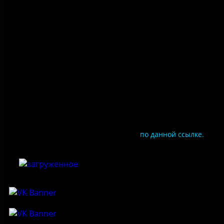
Правила посещения
Противодействие коррупции
Цены
Документы
Чтобы оценить условия предоставления услуг
используйте QR-код или перейдите
по данной ссылке.