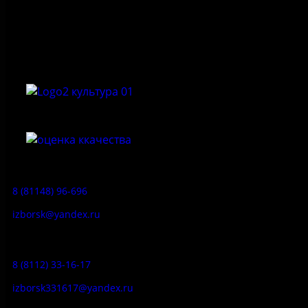
Федеральное государственное бюджетное учреждение
культуры «Государственный историко-архитектурный и
природный музей-заповедник «Изборск»
Приемная:
8 (81148) 96-696
izborsk@yandex.ru
Заказ экскурсий:
8 (8112) 33-16-17
izborsk331617@yandex.ru