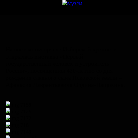
На восточном прясле Изборской крепости
открылась выставка «Первый
государственный человек и устроитель
России», посвященная 420-летию со дня
рождения славного сына Псковской земли –
Афанасия Лаврентьевича Ордина-Нащокина.