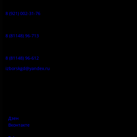
Музей-усадьба народа Сето:
8 (921) 002-31-76
Музейное кафе:
8 (81148) 96-713
Гостевой дом:
8 (81148) 96-612
izborskgd@yandex.ru
Адрес:
Псковская область, Печорский район, д. Изборск, ул.
Печорская, д. 41а
Дзен
Вконтакте