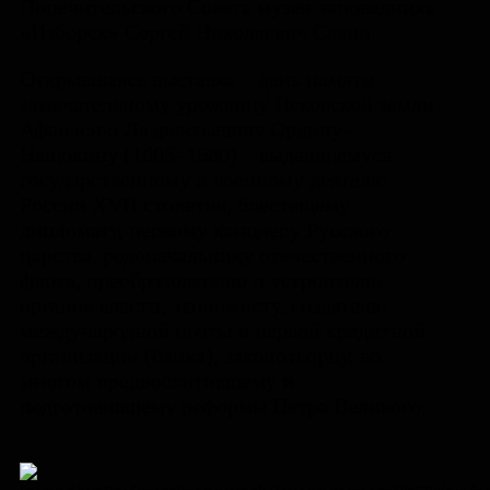
Попечительского Совета музея-заповедника
«Изборск» Сергей Николаевич Савин.
Открывшаяся выставка – дань памяти
замечательному уроженцу Псковской земли
Афанасию Лаврентьевичу Ордину-
Нащокину (1605–1680) – выдающемуся
государственному и военному деятелю
России XVII столетия, блестящему
дипломату, первому канцлеру Русского
царства, родоначальнику отечественного
флота, преобразователю и устроителю
органов власти, экономисту, создателю
международной почты и первой кредитной
организации (банка), законотворцу, во
многом предвосхитившему и
подготовившему реформы Петра Великого.