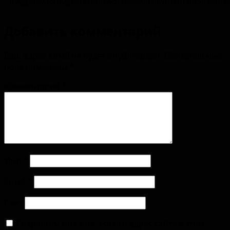
Добавить комментарий
Ваш адрес email не будет опубликован.
Обязательные
поля помечены
*
Комментарий
*
Имя
*
Email
*
Сайт
Сохранить моё имя, email и адрес сайта в этом