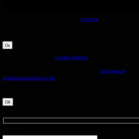
Приглашаем принять участие в
опросе
по оценке
удовлетворённостью работой Музея-заповедника
«‎Изборск».
Ок
Наш сайт использует
cookie-файлы
. Продолжая им
пользоваться, вы соглашаетесь на обработку
персональных данных в соответствии с
политикой
конфиденциальности
.
ОК
Контактная форма
Ваше имя