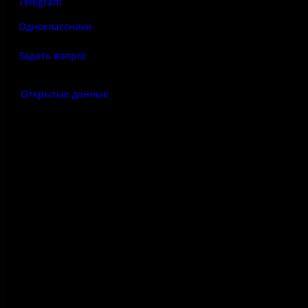
Telegram
Одноклассники
Задать вопрос
Открытые данные
Антитеррор
Правила использования
материалов сайта
Политика конфиденциальности