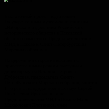
Выставочный проект подготовлен
Государственным музеем-заповедником
«Изборск» и отделением Российского
исторического общества в Псковской
области совместно с Представительством
МИД в Пскове и Санкт-Петербургским
Морским собранием.
На церемония открытия выставки с
приветственными речами выступили
директор музея Наталия Петровна
Дубровская, председатель Санкт-
Петербургского Морского собрания, капитан
1-го ранга, кандидат военных наук Сергей
Николаевич Ирютин, атташе
Представительства МИД в Пскове Марк
Михайлович Плотников, член