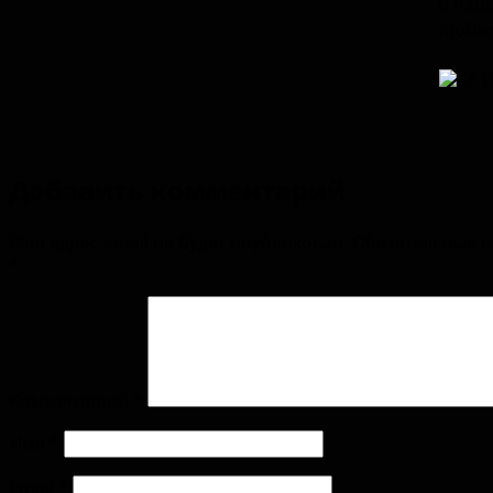
с чаш
люби
И
Добавить комментарий
Ваш адрес email не будет опубликован.
Обязательные 
*
Комментарий
*
Имя
*
Email
*