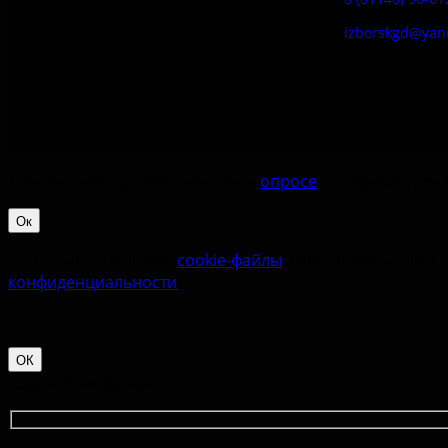
izborskgd@yan
Приглашаем принять участие в
опросе
по оценке удовл
Ок
Наш сайт использует
cookie-файлы
. Продолжая им поль
конфиденциальности
.
ОК
Контактная форма