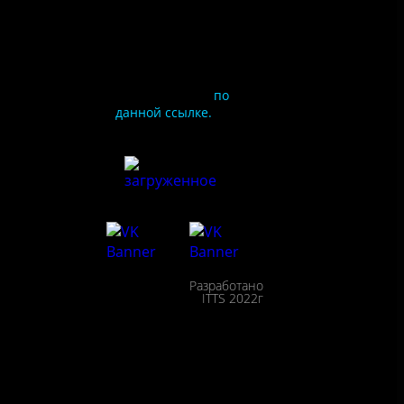
Чтобы оценить
условия
предоставления услуг
используйте QR-код
или перейдите
по
данной ссылке.
ия
сайта
льности
Разработано
сещения
ITTS 2022г
ействие
пции