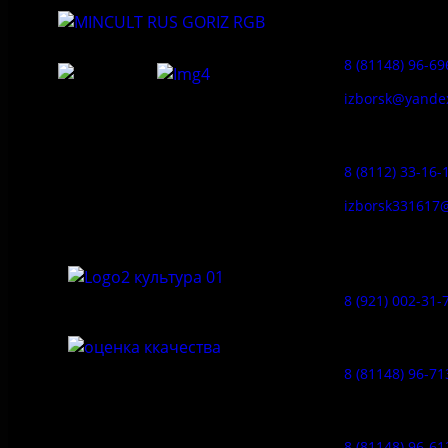
Приемная:
8 (81148) 96-69
izborsk@yande
Федеральное государственное
Заказ экскур
бюджетное учреждение культуры
«Государственный историко-
8 (8112) 33-16-
архитектурный и природный музей-
заповедник «Изборск»
izborsk331617
Музей-усадь
Сето:
8 (921) 002-31-
Музейное ка
8 (81148) 96-71
Гостевой дом
8 (81148) 96-61