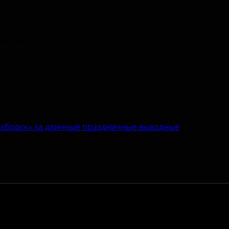
зере для
«Изборск» за длинные праздничные выходные