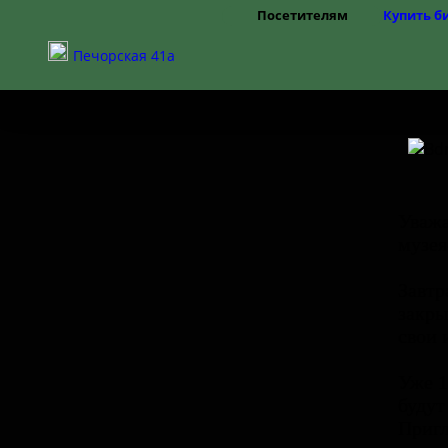
Посетителям
Купить б
Режим работы
Печорская 41а
Цены
Правила посещения
Частые вопросы
Как добраться
Доступная среда
Уважа
музея
Завтр
закры
свои 
Уже 1
будут
Пригл