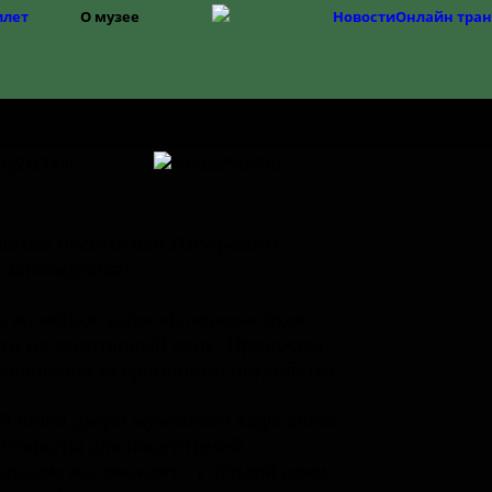
илет
О музее
Новости
Онлайн тра
Структура
История музея
Фонды
История Изборска
емые посетители Изборского
-заповедника!
а музейное кафе «Блинная» будет
то на санитарный день. Приносим
извинения за временные неудобства.
9 июня двери музейного кафе вновь
 открыты для посетителей.
ашаем вас посидеть у тёплой печи