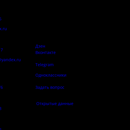
Адрес:
Антитеррор
6
Псковская область, Печорский
район, д. Изборск, ул.
x.ru
Печорская, д. 41а
Правила
сий:
использован
материалов 
Дзен
17
Вконтакте
@yandex.ru
Telegram
Политика
ба народа
конфиденциа
Одноклассники
76
Задать вопрос
Правила по
фе:
Открытые данные
3
Противод
корру
:
2