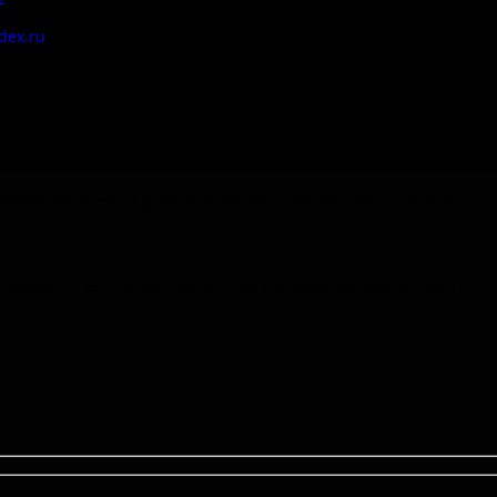
Цены
dex.ru
Документы
етворённостью работой Музея-заповедника «‎Изборск».
зоваться, вы соглашаетесь на обработку персональных 