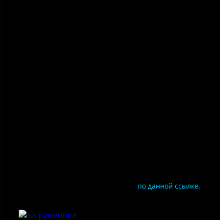
Политика конфиденциальности
Правила посещения
Противодействие коррупции
Цены
Документы
Чтобы оценить условия предоставления услуг
используйте QR-код или перейдите
по данной ссылке.