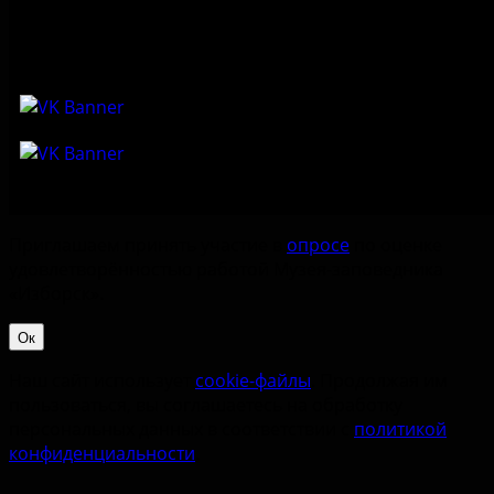
Приглашаем принять участие в
опросе
по оценке
удовлетворённостью работой Музея-заповедника
«‎Изборск».
Ок
Наш сайт использует
cookie-файлы
. Продолжая им
пользоваться, вы соглашаетесь на обработку
персональных данных в соответствии с
политикой
конфиденциальности
.