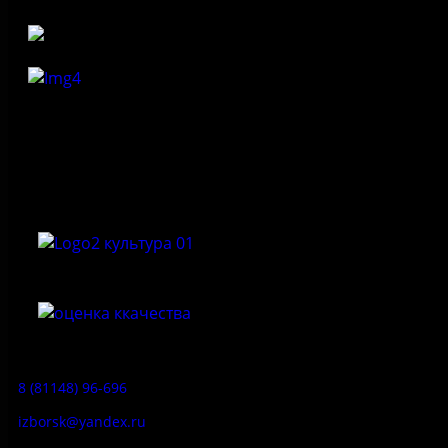
Федеральное государственное бюджетное учреждение
культуры «Государственный историко-архитектурный и
природный музей-заповедник «Изборск»
Приемная:
8 (81148) 96-696
izborsk@yandex.ru