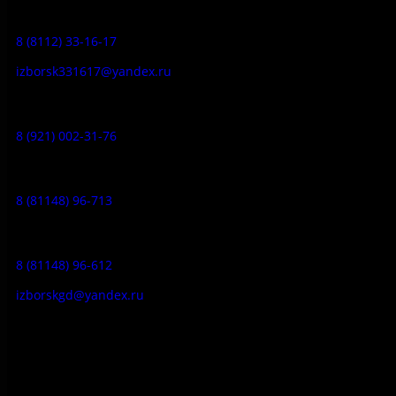
Заказ экскурсий:
8 (8112) 33-16-17
izborsk331617@yandex.ru
Музей-усадьба народа Сето:
8 (921) 002-31-76
Музейное кафе:
8 (81148) 96-713
Гостевой дом:
8 (81148) 96-612
izborskgd@yandex.ru
Адрес:
Псковская область, Печорский район, д. Изборск, ул.
Печорская, д. 41а