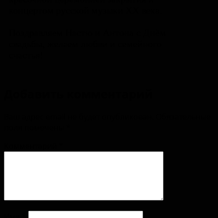
концертом русской музыки ХХ века.
Поздравляем Настю и Антона с Днём
свадьбы, желаем любви и семейного
счастья!
Добавить комментарий
Ваш адрес email не будет опубликован.
Обязательные
поля помечены
*
Комментарий
*
Имя
*