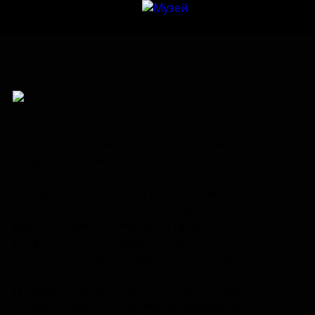
Друзья, в нашем музее – радостное событие!
Родилась новая семья!
Специалист по связям с общественностью
Анастасия Тарасова и её избранник Антон
Куртеев зарегистрировали брак на
Всероссийском свадебном фестивале
«Россия. Соединяя сердца» в Москве.
В среду, 9 июля, они стали законными
мужем и женой. Свадебная церемония